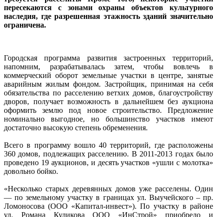
пересекаются с зонами охраны объектов культурного
наследия, где разрешенная этажность зданий значительно
ограничена.
Городская программа развития застроенных территорий,
напомним, разрабатывалась затем, чтобы вовлечь в
коммерческий оборот земельные участки в центре, занятые
аварийным жилым фондом. Застройщик, принимая на себя
обязательства по расселению ветхих домов, благоустройству
дворов, получает возможность в дальнейшем без аукциона
оформить землю под новое строительство. Предложение
номинально выгодное, но большинство участков имеют
достаточно высокую степень обременения.
Всего в программу вошло 40 территорий, где расположены
360 домов, подлежащих расселению. В 2011-2013 годах было
проведено 19 аукционов, и десять участков «ушли с молотка»
довольно бойко.
«Несколько старых деревянных домов уже расселены. Один
— по земельному участку в границах ул. Выучейского – пр.
Ломоносова (ООО «Капитал-инвест»). По участку в районе
ул. Романа Куликова ООО «ИнСтрой» приобрело и