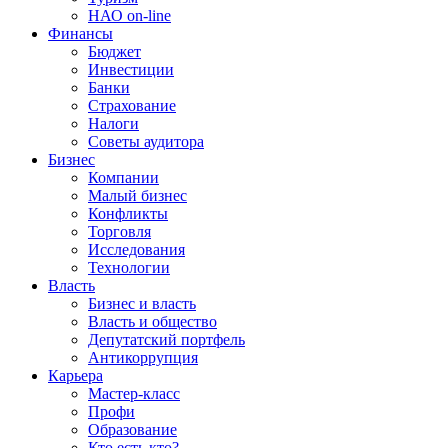
НАО on-line
Финансы
Бюджет
Инвестиции
Банки
Страхование
Налоги
Советы аудитора
Бизнес
Компании
Малый бизнес
Конфликты
Торговля
Исследования
Технологии
Власть
Бизнес и власть
Власть и общество
Депутатский портфель
Антикоррупция
Карьера
Мастер-класс
Профи
Образование
Кто есть кто?