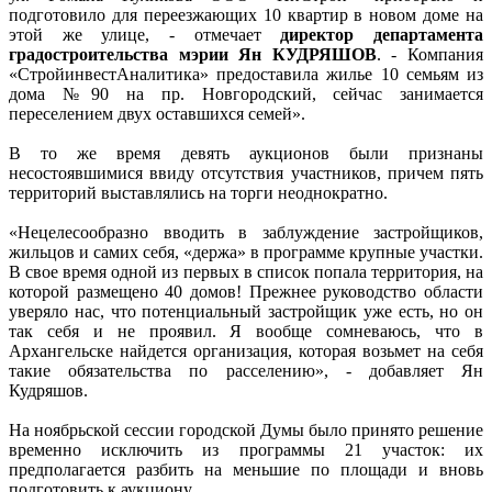
подготовило для переезжающих 10 квартир в новом доме на
этой же улице, - отмечает
директор департамента
градостроительства мэрии Ян КУДРЯШОВ
. - Компания
«СтройинвестАналитика» предоставила жилье 10 семьям из
дома №90 на пр. Новгородский, сейчас занимается
переселением двух оставшихся семей».
В то же время девять аукционов были признаны
несостоявшимися ввиду отсутствия участников, причем пять
территорий выставлялись на торги неоднократно.
«Нецелесообразно вводить в заблуждение застройщиков,
жильцов и самих себя, «держа» в программе крупные участки.
В свое время одной из первых в список попала территория, на
которой размещено 40 домов! Прежнее руководство области
уверяло нас, что потенциальный застройщик уже есть, но он
так себя и не проявил. Я вообще сомневаюсь, что в
Архангельске найдется организация, которая возьмет на себя
такие обязательства по расселению», - добавляет Ян
Кудряшов.
На ноябрьской сессии городской Думы было принято решение
временно исключить из программы 21 участок: их
предполагается разбить на меньшие по площади и вновь
подготовить к аукциону.