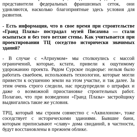
представители федеральных франшизных сеток, они
удивляются, насколько благоприятные здесь условия для
развития.
- Есть информация, что в свое время при строительстве
«Гранд Плазы» пострадал музей Писахова — стали
осыпаться и без того ветхие стены. Как учитывается при
проектировании ТЦ соседство исторически значимых
зданий?
- В случае с «Атриумом» мы столкнулись с массой
ограничений, которые, кстати, привели к ощутимому
удорожанию проекта. Рядом Сурское подворье: нельзя было
работать сваебоем, использовать технологии, которые могли
привести к осушению земли на этом участке, и так далее. За
этим очень строго следили, нас предупредили о штрафах и
даже о возможной приостановке строительных работ.
Полагаю, что при возведении «Гранд Плазы» застройщику
выдвигались такие же условия.
ТРЦ, который мы строим совместно с «Аквилоном», тоже
соседствует с историческими зданиями. Бывшие бани,
которым приписывают «славу» дома свиданий, в частности,
будут восстановлены в прежнем облике.