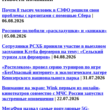
Почти 8 тысяч человек в СЗФО решили свои
проблемы с кредитами с помощью Сбера
|
06.08.2026
Россияне полюбили «раскладушки» и «книжки»
|
05.08.2026
Сотрудники РСХБ приняли участие в выездном
заседании Клуба фермеров на тему: «Сельский
туризм для фермеров»
|
04.08.2026
«Ростелеком» провел серию турниров по игре
«БезОпасный интернет» в экологическом лагере
Кенозерского национального парка
|
31.07.2026
Внимание на экран: Wink первым из онлайн-
кинотеатров совместно с МЧС России запустил
экстренные оповещения
|
22.07.2026
МегаФон назвал самые популярные 5G-