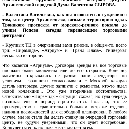
Архангельской городской Думы Валентина СЫРОВА.
- Валентина Васильевна, как вы относитесь к суждению о
том, что центр Архангельска, возьмем территорию вдоль
Троицкого проспекта от морского-речного вокзала до
улицы Попова, сегодня перенасыщен торговыми
центрами?
- Крупных ТЦ в очерченном вами районе, в общем-то, всего
три: «Пирамида», «Атриум» и «Гранд Плаза». Универмаг
несколько в стороне.
Что касается «Атриума», договоры аренды на все торговые
площади были заключены еще до его открытия. Конечно,
магазины открывались не разом: одни арендаторы по
условиям франшизы согласовывали с Москвой каждую
деталь интерьера, другие затянули с ремонтом, кто-то ждал
новой коллекции... Это уже вторичные обстоятельства.
Относительно «Пирамиды» ситуация схожая, но туда очередь
возникла еще в период строительства. Полагаю, что ее
преимущество в сравнительно большем метраже отделов,
наличии возможностей для свободной планировки. В любом
случае, мы не стали бы делать ставку на очередной торговый
центр, не будучи уверенными, что он будет востребован.
Конкуренты есть, но пока места хватает всем.