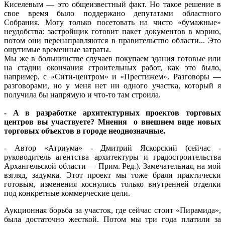
Киселевым — это общеизвестный факт. Но такое решение в
свое время было поддержано депутатами областного
Собрания. Могу только посетовать на чисто «бумажные»
неудобства: застройщик готовит пакет документов в мэрию,
потом они перенаправляются в правительство области... Это
ощутимые временные затраты.
Мы же в большинстве случаев покупаем здания готовые или
на стадии окончания строительных работ, как это было,
например, с «Сити-центром» и «Престижем». Разговоры —
разговорами, но у меня нет ни одного участка, который я
получила бы напрямую и что-то там строила.
- А в разработке архитектурных проектов торговых
центров вы участвуете? Мнения о внешнем виде новых
торговых объектов в городе неоднозначные.
- Автор «Атриума» - Дмитрий Яскорский (сейчас -
руководитель агентства архитектуры и градостроительства
Архангельской области — Прим. Ред.). Замечательная, на мой
взгляд, задумка. Этот проект мы тоже брали практически
готовым, изменения коснулись только внутренней отделки
под конкретные коммерческие цели.
Аукционная борьба за участок, где сейчас стоит «Пирамида»,
была достаточно жесткой. Потом мы три года платили за