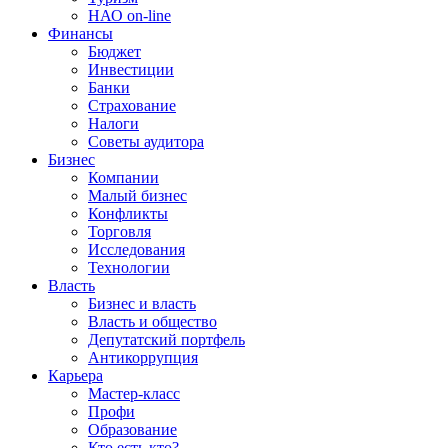
НАО on-line
Финансы
Бюджет
Инвестиции
Банки
Страхование
Налоги
Советы аудитора
Бизнес
Компании
Малый бизнес
Конфликты
Торговля
Исследования
Технологии
Власть
Бизнес и власть
Власть и общество
Депутатский портфель
Антикоррупция
Карьера
Мастер-класс
Профи
Образование
Кто есть кто?