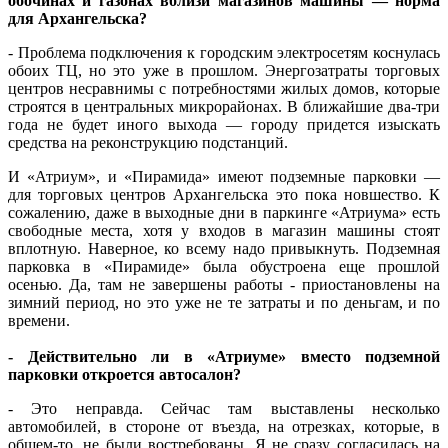
обочинах и газонах вблизи магазинов машины — норма
для Архангельска?
- Проблема подключения к городским электросетям коснулась
обоих ТЦ, но это уже в прошлом. Энергозатраты торговых
центров несравнимы с потребностями жилых домов, которые
строятся в центральных микрорайонах. В ближайшие два-три
года не будет иного выхода — городу придется изыскать
средства на реконструкцию подстанций.
И «Атриум», и «Пирамида» имеют подземные парковки —
для торговых центров Архангельска это пока новшество. К
сожалению, даже в выходные дни в паркинге «Атриума» есть
свободные места, хотя у входов в магазин машины стоят
вплотную. Наверное, ко всему надо привыкнуть. Подземная
парковка в «Пирамиде» была обустроена еще прошлой
осенью. Да, там не завершены работы - приостановлены на
зимний период, но это уже не те затраты и по деньгам, и по
времени.
- Действительно ли в «Атриуме» вместо подземной
парковки откроется автосалон?
- Это неправда. Сейчас там выставлены несколько
автомобилей, в стороне от въезда, на отрезках, которые, в
общем-то, не были востребованы. Я не сразу согласилась на