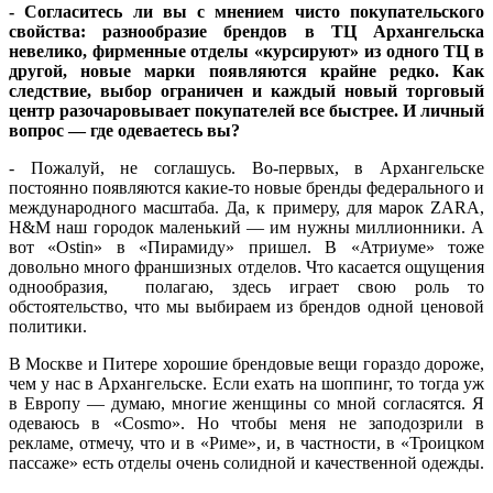
- Согласитесь ли вы с мнением чисто покупательского
свойства: разнообразие брендов в ТЦ Архангельска
невелико, фирменные отделы «курсируют» из одного ТЦ в
другой, новые марки появляются крайне редко. Как
следствие, выбор ограничен и каждый новый торговый
центр разочаровывает покупателей все быстрее. И личный
вопрос — где одеваетесь вы?
- Пожалуй, не соглашусь. Во-первых, в Архангельске
постоянно появляются какие-то новые бренды федерального и
международного масштаба. Да, к примеру, для марок ZARA,
H&M наш городок маленький — им нужны миллионники. А
вот «Ostin» в «Пирамиду» пришел. В «Атриуме» тоже
довольно много франшизных отделов. Что касается ощущения
однообразия, полагаю, здесь играет свою роль то
обстоятельство, что мы выбираем из брендов одной ценовой
политики.
В Москве и Питере хорошие брендовые вещи гораздо дороже,
чем у нас в Архангельске. Если ехать на шоппинг, то тогда уж
в Европу — думаю, многие женщины со мной согласятся. Я
одеваюсь в «Cosmo». Но чтобы меня не заподозрили в
рекламе, отмечу, что и в «Риме», и, в частности, в «Троицком
пассаже» есть отделы очень солидной и качественной одежды.