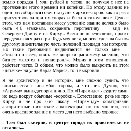
землю порядка 1 млн рублей в месяц, не получая с нее на
протяжении этого времени ни копейки. По этому зданию не
один раз собирался совет статусных архитекторов: как-то раз я
присутствовала при их спорах и была в тихом шоке. Дело в
этом, что нам поставили массу условий: здание должно было
быть 4-6 этажным, сохранять перспективу — вид на
Северную Двину и на Кирху... Всего не перечислишь, проект
переделывался раза три. Будь моя воля, многое сделала бы по-
другому: значительную часть полезной площади мы потеряли.
Но такие требования выдвигаются не только мне —
абсолютно всем, опять же вопреки расхожему мнению, что
бизнес «захотел и понастроил». Мэрия в этом отношении
работает четко. В общем, что можно было выкроить на этом
«пятачке» на улие Карла Маркса, то и выкроили.
Я не архитектор и не историк, мне сложно судить, что
вписывается в ансамбль города, а что нет. Думаю, что
«Атриум» выглядит органично. По «Пирамиде» - судите сами,
но ведь вокруг обычные «коробки». Естественно, речь не про
Кирху и не про 6-ю школу. «Пирамиду» осматривали
авторитетные питерские архитекторы: по их мнению, это
очень красивое здание и место для него выбрано хорошее.
- Там был скверик, в центре города их практически не
осталось...