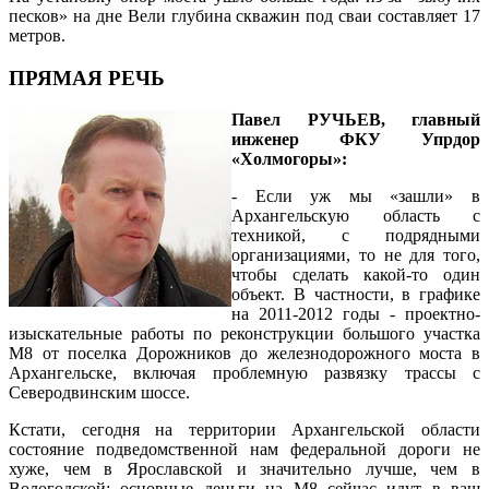
песков» на дне Вели глубина скважин под сваи составляет 17
метров.
ПРЯМАЯ РЕЧЬ
Павел РУЧЬЕВ, главный
инженер ФКУ Упрдор
«Холмогоры»:
- Если уж мы «зашли» в
Архангельскую область с
техникой, с подрядными
организациями, то не для того,
чтобы сделать какой-то один
объект. В частности, в графике
на 2011-2012 годы - проектно-
изыскательные работы по реконструкции большого участка
М8 от поселка Дорожников до железнодорожного моста в
Архангельске, включая проблемную развязку трассы с
Северодвинским шоссе.
Кстати, сегодня на территории Архангельской области
состояние подведомственной нам федеральной дороги не
хуже, чем в Ярославской и значительно лучше, чем в
Вологодской: основные деньги на М8 сейчас идут в ваш