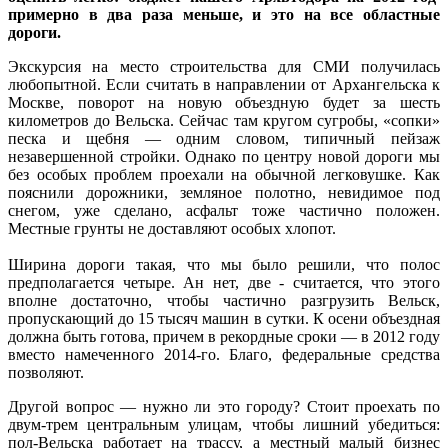
примерно в два раза меньше, и это на все областные
дороги.
Экскурсия на место строительства для СМИ получилась
любопытной. Если считать в направлении от Архангельска к
Москве, поворот на новую объездную будет за шесть
километров до Вельска. Сейчас там кругом сугробы, «сопки»
песка и щебня — одним словом, типичный пейзаж
незавершенной стройки. Однако по центру новой дороги мы
без особых проблем проехали на обычной легковушке. Как
пояснили дорожники, земляное полотно, невидимое под
снегом, уже сделано, асфальт тоже частично положен.
Местные грунты не доставляют особых хлопот.
Ширина дороги такая, что мы было решили, что полос
предполагается четыре. Ан нет, две - считается, что этого
вполне достаточно, чтобы частично разгрузить Вельск,
пропускающий до 15 тысяч машин в сутки. К осени объездная
должна быть готова, причем в рекордные сроки — в 2012 году
вместо намеченного 2014-го. Благо, федеральные средства
позволяют.
Другой вопрос — нужно ли это городу? Стоит проехать по
двум-трем центральным улицам, чтобы лишний убедиться:
пол-Вельска работает на трассу, а местный малый бизнес