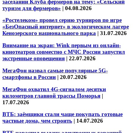
заседании Клуба фермеров на тему: «Сельский
туризм для фермеров»
|
04.08.2026
«Ростелеком» провел серию турниров по игре
«БезОпасный интернет» в экологическом лагере
Кенозерского национального парка
|
31.07.2026
Внимание на экран: Wink первым из онлайн-
кинотеатров совместно с МЧС России запустил
экстренные оповещения
|
22.07.2026
МегаФон назвал самые популярные 5G-
смартфоны в России
|
20.07.2026
МегаФон охватил 4G-сигналом десятки
километров главной трассы Поморья
|
17.07.2026
ВТБ: заёмщики стали чаще покупать готовые
частные дома, чем строить
|
14.07.2026
ВТБ нарастил выдачу электронных гарантий