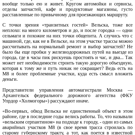
вообще только ею и живет. Кругом автомойки и сервисы,
отделы запчастей, кафе и продуктовые магазины, густо
расставленные по привычному для проезжающих маршруту.
С точки зрения «транзитных гостей» Вельска, тоже все
неплохо: на много километров и до, и после городка — одни
сельмаги и похожие на них точки общепита. А случись что с
машиной, где, как не в Вельске, на этом участке трассы можно
рассчитывать на нормальный ремонт и выбор запчастей? Не
было бы еще пробки у железнодорожных путей на выезде из
города, где в часы пик рискуешь простоять и час, и два... Так
может нет необходимости строить такую дорогую объездную,
которая к тому же и путь никак не сокращает? Ведь есть на
М8 и более проблемные участки, куда есть смысл вложить
деньги.
Представители управления автомагистрали Москва —
Архангельск федерального дорожного агентства (ФКУ
Упрдор «Холмогоры») рассуждают иначе.
«Во-первых, обход Вельска не единственный объект в этом
районе, где в последние годы велись работы. То, что называли
«вельским серпантином» на подходе к городу, - один из самых
аварийных участков М8 (в свое время трасса строилась по
старому губернскому тракту, а тот, как поется в известной