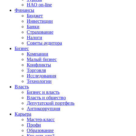
НАО on-line
Финансы
Бюджет
Инвестиции
Банки
Страхование
Налоги
Советы аудитора
Бизнес
Компании
Малый бизнес
Конфликты
Торговля
Исследования
Технологии
Власть
Бизнес и власть
Власть и общество
Депутатский портфель
Антикоррупция
Карьера
Мастер-класс
Профи
Образование
Кто есть кто?