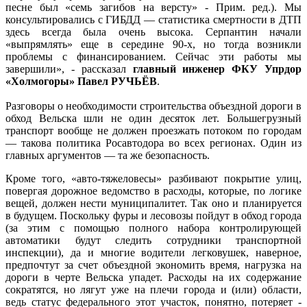
песне был «семь загибов на версту» - Прим. ред.). Мы
консультировались с ГИБДД — статистика смертности в ДТП
здесь всегда была очень высока. Серпантин начали
«выпрямлять» еще в середине 90-х, но тогда возникли
проблемы с финансированием. Сейчас эти работы мы
завершили», - рассказал
главный инженер ФКУ Упрдор
«Холмогоры» Павел РУЧЬЁВ
.
Разговоры о необходимости строительства объездной дороги в
обход Вельска шли не один десяток лет. Большегрузный
транспорт вообще не должен проезжать потоком по городам
— такова политика Росавтодора во всех регионах. Один из
главных аргументов — та же безопасность.
Кроме того, «авто-тяжеловесы» разбивают покрытие улиц,
повергая дорожное ведомство в расходы, которые, по логике
вещей, должен нести муниципалитет. Так оно и планируется
в будущем. Поскольку фуры и лесовозы пойдут в обход города
(за этим с помощью полного набора контролирующей
автоматики будут следить сотрудники транспортной
инспекции), да и многие водители легковушек, наверное,
предпочтут за счет объездной экономить время, нагрузка на
дороги в черте Вельска упадет. Расходы на их содержание
сократятся, но лягут уже на плечи города и (или) области,
ведь статус федерального этот участок, понятно, потеряет -