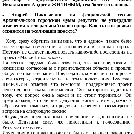
Никольское» Андреем ЖИЛИНЫМ
, тем более есть повод...
- Андрей Николаевич, на февральской сессии
Архангельской городской Думы депутаты не утвердили
изменения в генеральный план города. Как эта «отсрочка»
отразится на реализации проекта?
- Хочу сразу обратить внимание, что в едином пакете было
более сорока изменений и дополнений в генплан города.
Поэтому не следует проецировать какие-либо последствия на
проект «Малое Никольское».
На сессии гордумы было озвучено, что все предлагаемые
изменения согласованы с правительством области и прошли
общественные слушания. Председатель комиссии по вопросам
архитектуры, строительства и землепользования Вячеслав
ШИРОКИЙ отметил, что комиссия поддерживает проект
решения, но высказал свое мнение. Суть которого сводилась к
тому, что вопрос очень важен и не стоит торопиться. Он
предположил, что не все депутаты могли с ним должным
образом ознакомиться, и предложил перенести рассмотрение
вопроса на следующую сессию.
Обсуждения предложенных изменений и дополнений не
было. Депутаты сразу же приступили к голосованию.
Результат известен.
Изменения в генплан позволили бы нам, наконец, закончить