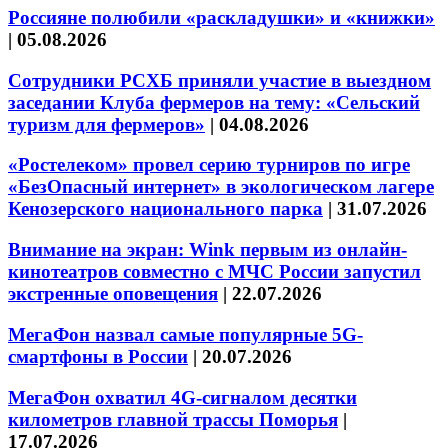
Россияне полюбили «раскладушки» и «книжки»
|
05.08.2026
Сотрудники РСХБ приняли участие в выездном
заседании Клуба фермеров на тему: «Сельский
туризм для фермеров»
|
04.08.2026
«Ростелеком» провел серию турниров по игре
«БезОпасный интернет» в экологическом лагере
Кенозерского национального парка
|
31.07.2026
Внимание на экран: Wink первым из онлайн-
кинотеатров совместно с МЧС России запустил
экстренные оповещения
|
22.07.2026
МегаФон назвал самые популярные 5G-
смартфоны в России
|
20.07.2026
МегаФон охватил 4G-сигналом десятки
километров главной трассы Поморья
|
17.07.2026