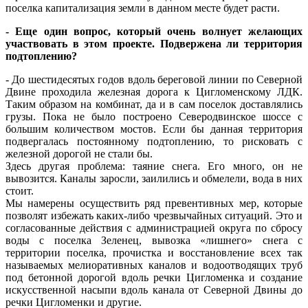
поселка капитализация земли в данном месте будет расти.
- Еще один вопрос, который очень волнует желающих
участвовать в этом проекте. Подвержена ли территория
подтоплению?
- До шестидесятых годов вдоль береговой линии по Северной
Двине проходила железная дорога к Цигломенскому ЛДК.
Таким образом на комбинат, да и в сам поселок доставлялись
грузы. Пока не было построено Северодвинское шоссе с
большим количеством мостов. Если бы данная территория
подвергалась постоянному подтоплению, то рисковать с
железной дорогой не стали бы.
Здесь другая проблема: таяние снега. Его много, он не
вывозится. Каналы заросли, заилились и обмелели, вода в них
стоит.
Мы намерены осуществить ряд превентивных мер, которые
позволят избежать каких-либо чрезвычайных ситуаций. Это и
согласованные действия с администрацией округа по сбросу
воды с поселка Зеленец, вывозка «лишнего» снега с
территории поселка, прочистка и восстановление всех так
называемых мелиоративных каналов и водоотводящих труб
под бетонной дорогой вдоль речки Цигломенка и создание
искусственной насыпи вдоль канала от Северной Двины до
речки Цигломенки и другие.