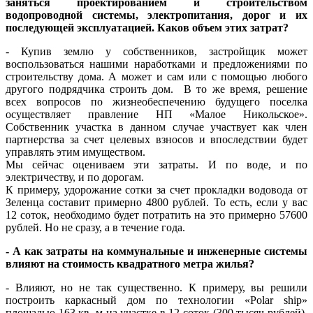
заняться проектированием и строительством
водопроводной системы, электропитания, дорог и их
последующей эксплуатацией. Каков объем этих затрат?
- Купив землю у собственников, застройщик может
воспользоваться нашими наработками и предложениями по
строительству дома. А может и сам или с помощью любого
другого подрядчика строить дом. В то же время, решение
всех вопросов по жизнеобеспечению будущего поселка
осуществляет правление НП «Малое Никольское».
Собственник участка в данном случае участвует как член
партнерства за счет целевых взносов и впоследствии будет
управлять этим имуществом.
Мы сейчас оцениваем эти затраты. И по воде, и по
электричеству, и по дорогам.
К примеру, удорожание сотки за счет прокладки водовода от
Зеленца составит примерно 4800 рублей. То есть, если у вас
12 соток, необходимо будет потратить на это примерно 57600
рублей. Но не сразу, а в течение года.
- А как затраты на коммунальные и инженерные системы
влияют на стоимость квадратного метра жилья?
- Влияют, но не так существенно. К примеру, вы решили
построить каркасный дом по технологии «Polar ship»
площадью 163 кв. м на участке в 12 соток (300 тысяч рублей).