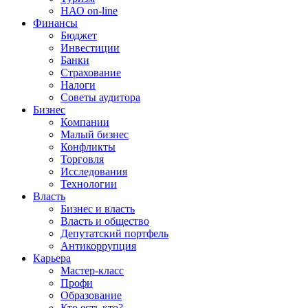
НАО on-line
Финансы
Бюджет
Инвестиции
Банки
Страхование
Налоги
Советы аудитора
Бизнес
Компании
Малый бизнес
Конфликты
Торговля
Исследования
Технологии
Власть
Бизнес и власть
Власть и общество
Депутатский портфель
Антикоррупция
Карьера
Мастер-класс
Профи
Образование
Кто есть кто?