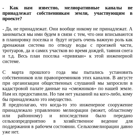
- Как нам известно, мелиоративные каналы не
принадлежат собственникам земли, участвующим в
проекте?
- Да, не принадлежат. Они вообще никому не принадлежат. А
заниматься мы ими будем в связи с тем, что они вписываются
в планировку поселка и будут играть очень важную роль как
дренажная система по отводу воды с проезжей части,
тротуаров, да и самих участков во время дождей, таяния снега
и т.д. Весь план поселка «привязан» к этой инженерной
системе.
С марта прошлого года мы пытались установить
собственников или правопреемников этих каналов. В августе
при организации общественных слушаний мы запросили в
кадастровой палате данные на «смежников» по нашей земле.
Нам их предоставили. Но там нет указаний на кого-либо, кому
бы принадлежало это имущество.
Я предполагаю, что когда-то это инженерное сооружение
принадлежало управлению мелиорации (может, областному
или районному) и впоследствии было передано
сельхозпредприятию в хозяйственное ведение для
поддержания в рабочем состоянии. Сельхозмелиорации давно
уже нет.