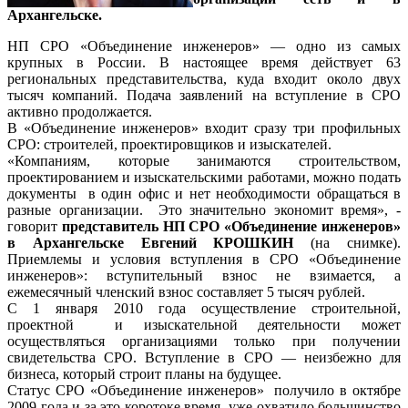
Архангельске.
НП СРО «Объединение инженеров» — одно из самых
крупных в России. В настоящее время действует 63
региональных представительства, куда входит около двух
тысяч компаний. Подача заявлений на вступление в СРО
активно продолжается.
В «Объединение инженеров» входит сразу три профильных
СРО: строителей, проектировщиков и изыскателей.
«Компаниям, которые занимаются строительством,
проектированием и изыскательскими работами, можно подать
документы в один офис и нет необходимости обращаться в
разные организации. Это значительно экономит время», -
говорит
представитель НП СРО «Объединение инженеров»
в Архангельске Евгений КРОШКИН
(на снимке).
Приемлемы и условия вступления в СРО «Объединение
инженеров»: вступительный взнос не взимается, а
ежемесячный членский взнос составляет 5 тысяч рублей.
С 1 января 2010 года осуществление строительной,
проектной и изыскательной деятельности может
осуществляться организациями только при получении
свидетельства СРО. Вступление в СРО — неизбежно для
бизнеса, который строит планы на будущее.
Статус СРО «Объединение инженеров» получило в октябре
2009 года и за это коротоке время уже охватило большинство