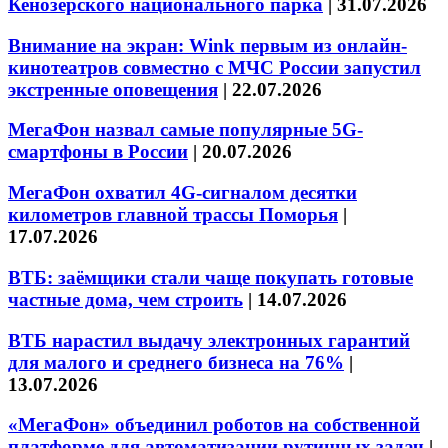
Кенозерского национального парка
|
31.07.2026
Внимание на экран: Wink первым из онлайн-
кинотеатров совместно с МЧС России запустил
экстренные оповещения
|
22.07.2026
МегаФон назвал самые популярные 5G-
смартфоны в России
|
20.07.2026
МегаФон охватил 4G-сигналом десятки
километров главной трассы Поморья
|
17.07.2026
ВТБ: заёмщики стали чаще покупать готовые
частные дома, чем строить
|
14.07.2026
ВТБ нарастил выдачу электронных гарантий
для малого и среднего бизнеса на 76%
|
13.07.2026
«МегаФон» объединил роботов на собственной
платформе для автоматизации рутинных задач
|