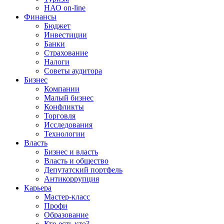
НАО on-line
Финансы
Бюджет
Инвестиции
Банки
Страхование
Налоги
Советы аудитора
Бизнес
Компании
Малый бизнес
Конфликты
Торговля
Исследования
Технологии
Власть
Бизнес и власть
Власть и общество
Депутатский портфель
Антикоррупция
Карьера
Мастер-класс
Профи
Образование
Кто есть кто?