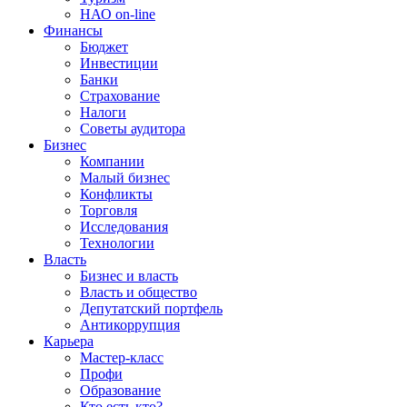
НАО on-line
Финансы
Бюджет
Инвестиции
Банки
Страхование
Налоги
Советы аудитора
Бизнес
Компании
Малый бизнес
Конфликты
Торговля
Исследования
Технологии
Власть
Бизнес и власть
Власть и общество
Депутатский портфель
Антикоррупция
Карьера
Мастер-класс
Профи
Образование
Кто есть кто?