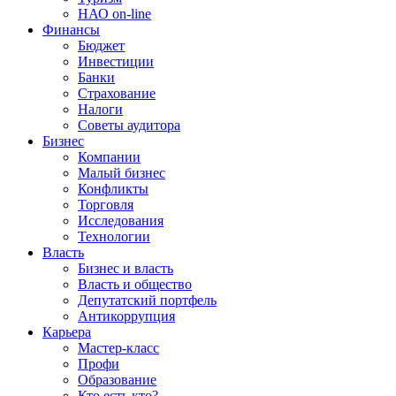
НАО on-line
Финансы
Бюджет
Инвестиции
Банки
Страхование
Налоги
Советы аудитора
Бизнес
Компании
Малый бизнес
Конфликты
Торговля
Исследования
Технологии
Власть
Бизнес и власть
Власть и общество
Депутатский портфель
Антикоррупция
Карьера
Мастер-класс
Профи
Образование
Кто есть кто?