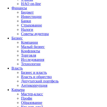
НАО on-line
Финансы
Бюджет
Инвестиции
Банки
Страхование
Налоги
Советы аудитора
Бизнес
Компании
Малый бизнес
Конфликты
Торговля
Исследования
Технологии
Власть
Бизнес и власть
Власть и общество
Депутатский портфель
Антикоррупция
Карьера
Мастер-класс
Профи
Образование
Кто есть кто?