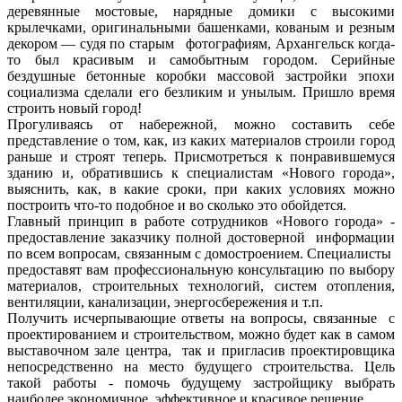
деревянные мостовые, нарядные домики с высокими
крылечками, оригинальными башенками, кованым и резным
декором — судя по старым фотографиям, Архангельск когда-
то был красивым и самобытным городом. Серийные
бездушные бетонные коробки массовой застройки эпохи
социализма сделали его безликим и унылым. Пришло время
строить новый город!
Прогуливаясь от набережной, можно составить себе
представление о том, как, из каких материалов строили город
раньше и строят теперь. Присмотреться к понравившемуся
зданию и, обратившись к специалистам «Нового города»,
выяснить, как, в какие сроки, при каких условиях можно
построить что-то подобное и во сколько это обойдется.
Главный принцип в работе сотрудников «Нового города» -
предоставление заказчику полной достоверной информации
по всем вопросам, связанным с домостроением. Специалисты
предоставят вам профессиональную консультацию по выбору
материалов, строительных технологий, систем отопления,
вентиляции, канализации, энергосбережения и т.п.
Получить исчерпывающие ответы на вопросы, связанные с
проектированием и строительством, можно будет как в самом
выставочном зале центра, так и пригласив проектировщика
непосредственно на место будущего строительства. Цель
такой работы - помочь будущему застройщику выбрать
наиболее экономичное, эффективное и красивое решение.