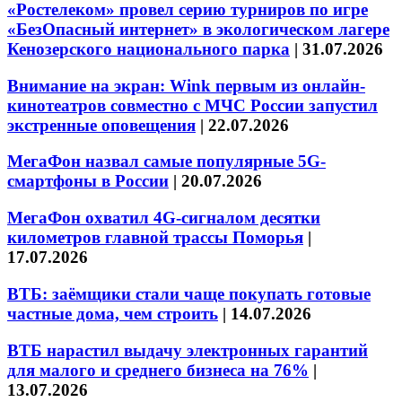
«Ростелеком» провел серию турниров по игре
«БезОпасный интернет» в экологическом лагере
Кенозерского национального парка
|
31.07.2026
Внимание на экран: Wink первым из онлайн-
кинотеатров совместно с МЧС России запустил
экстренные оповещения
|
22.07.2026
МегаФон назвал самые популярные 5G-
смартфоны в России
|
20.07.2026
МегаФон охватил 4G-сигналом десятки
километров главной трассы Поморья
|
17.07.2026
ВТБ: заёмщики стали чаще покупать готовые
частные дома, чем строить
|
14.07.2026
ВТБ нарастил выдачу электронных гарантий
для малого и среднего бизнеса на 76%
|
13.07.2026