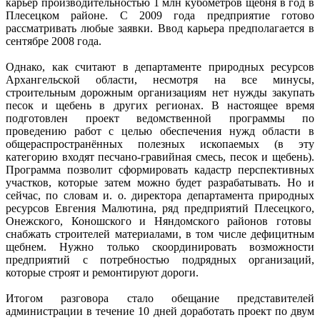
карьер производительностью 1 млн кубометров щебня в год в
Плесецком районе. С 2009 года предприятие готово
рассматривать любые заявки. Ввод карьера предполагается в
сентябре 2008 года.
Однако, как считают в департаменте природных ресурсов
Архангельской области, несмотря на все минусы,
строительным дорожным организациям нет нужды закупать
песок и щебень в других регионах. В настоящее время
подготовлен проект ведомственной программы по
проведению работ с целью обеспечения нужд области в
общераспространённых полезных ископаемых (в эту
категорию входят песчано-гравийная смесь, песок и щебень).
Программа позволит сформировать кадастр перспективных
участков, которые затем можно будет разрабатывать. Но и
сейчас, по словам и. о. директора департамента природных
ресурсов Евгения Малютина, ряд предприятий Плесецкого,
Онежского, Коношского и Няндомского районов готовы
снабжать строителей материалами, в том числе дефицитным
щебнем. Нужно только скоординировать возможности
предприятий с потребностью подрядных организаций,
которые строят и ремонтируют дороги.
Итогом разговора стало обещание представителей
администрации в течение 10 дней доработать проект по двум