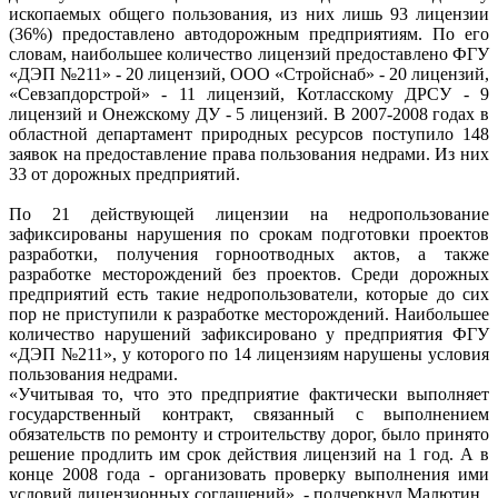
ископаемых общего пользования, из них лишь 93 лицензии
(36%) предоставлено автодорожным предприятиям. По его
словам, наибольшее количество лицензий предоставлено ФГУ
«ДЭП №211» - 20 лицензий, ООО «Стройснаб» - 20 лицензий,
«Севзапдорстрой» - 11 лицензий, Котласскому ДРСУ - 9
лицензий и Онежскому ДУ - 5 лицензий. В 2007-2008 годах в
областной департамент природных ресурсов поступило 148
заявок на предоставление права пользования недрами. Из них
33 от дорожных предприятий.
По 21 действующей лицензии на недропользование
зафиксированы нарушения по срокам подготовки проектов
разработки, получения горноотводных актов, а также
разработке месторождений без проектов. Среди дорожных
предприятий есть такие недропользователи, которые до сих
пор не приступили к разработке месторождений. Наибольшее
количество нарушений зафиксировано у предприятия ФГУ
«ДЭП №211», у которого по 14 лицензиям нарушены условия
пользования недрами.
«Учитывая то, что это предприятие фактически выполняет
государственный контракт, связанный с выполнением
обязательств по ремонту и строительству дорог, было принято
решение продлить им срок действия лицензий на 1 год. А в
конце 2008 года - организовать проверку выполнения ими
условий лицензионных соглашений», - подчеркнул Малютин.