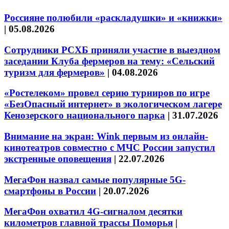
Россияне полюбили «раскладушки» и «книжки»
|
05.08.2026
Сотрудники РСХБ приняли участие в выездном
заседании Клуба фермеров на тему: «Сельский
туризм для фермеров»
|
04.08.2026
«Ростелеком» провел серию турниров по игре
«БезОпасный интернет» в экологическом лагере
Кенозерского национального парка
|
31.07.2026
Внимание на экран: Wink первым из онлайн-
кинотеатров совместно с МЧС России запустил
экстренные оповещения
|
22.07.2026
МегаФон назвал самые популярные 5G-
смартфоны в России
|
20.07.2026
МегаФон охватил 4G-сигналом десятки
километров главной трассы Поморья
|