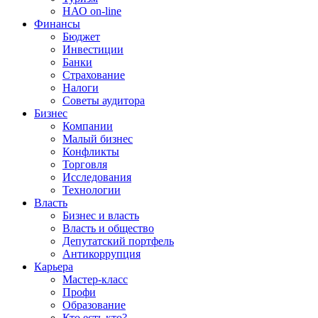
НАО on-line
Финансы
Бюджет
Инвестиции
Банки
Страхование
Налоги
Советы аудитора
Бизнес
Компании
Малый бизнес
Конфликты
Торговля
Исследования
Технологии
Власть
Бизнес и власть
Власть и общество
Депутатский портфель
Антикоррупция
Карьера
Мастер-класс
Профи
Образование
Кто есть кто?