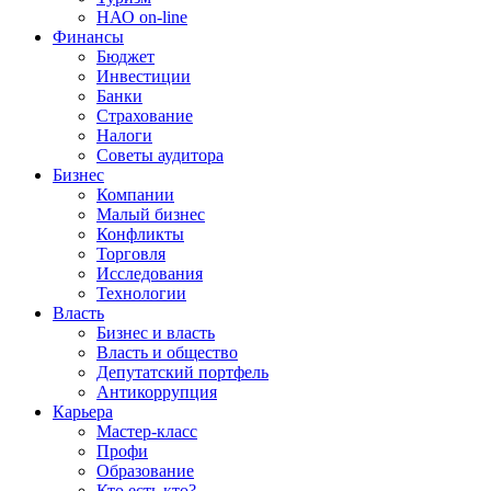
НАО on-line
Финансы
Бюджет
Инвестиции
Банки
Страхование
Налоги
Советы аудитора
Бизнес
Компании
Малый бизнес
Конфликты
Торговля
Исследования
Технологии
Власть
Бизнес и власть
Власть и общество
Депутатский портфель
Антикоррупция
Карьера
Мастер-класс
Профи
Образование
Кто есть кто?