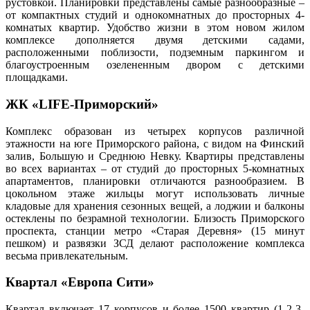
рустовкой. Планировки представлены самые разнообразные –
от компактных студий и однокомнатных до просторных 4-
комнатых квартир. Удобство жизни в этом новом жилом
комплексе дополняется двумя детскими садами,
расположенными поблизости, подземным паркингом и
благоустроенным озелененным двором с детскими
площадками.
ЖК «LIFE-Приморский»
Комплекс образован из четырех корпусов различной
этажности на юге Приморского района, с видом на Финский
залив, Большую и Среднюю Невку. Квартиры представлены
во всех вариантах – от студий до просторных 5-комнатных
апартаментов, планировки отличаются разнообразием. В
цокольном этаже жильцы могут использовать личные
кладовые для хранения сезонных вещей, а лоджии и балконы
остеклены по безрамной технологии. Близость Приморского
проспекта, станции метро «Старая Деревня» (15 минут
пешком) и развязки ЗСД делают расположение комплекса
весьма привлекательным.
Квартал «Европа Сити»
Квартал включает 17 корпусов и более 1500 квартир (1-2-3-