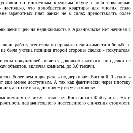
 условия по ипотечным кредитам вкупе с действовавшими
 настолько, что приобретение квартиры для многих стало
не заработных плат банки не в силах предоставлять более
овышения цен на недвижимость в Архангельске нет начиная с
авшие работу агентства по продаже недвижимости в борьбе за
не была учтена позиция второй стороны сделки - покупателя,
ороны покупателей остается довольно высоким, но сделки не
сяч объектов, включая комнаты, до 3,6 тысячи.
лось более чем в два раза, - подчеркивает Василий Лыткин. -
т еще менее доступным. А так как фактически через ипотеку
цию, а это не выгодно никому из участников».
ья лично я не вижу, - отмечает Константин Файзулин. - Но и
вероятность незначительного постепенного снижения стоимости