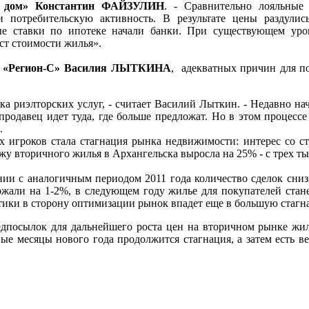
й дом» Константин ФАЙЗУЛИН
. - Сравнительно лояльные
потребительскую активность. В результате цены раздулись
 ставки по ипотеке начали банки. При существующем уров
ст стоимости жилья».
ии «Регион-С» Василия ЛЫТКИНА
, адекватных причин для п
а риэлторских услуг, - считает Василий Лыткин. - Недавно нач
родавец идет туда, где больше предложат. Но в этом процессе 
.
 игроков стала стагнация рынка недвижимости: интерес со ст
жу вторичного жилья в Архангельска выросла на 25% - с трех ты
ии с аналогичным периодом 2011 года количество сделок снизи
ожали на 1-2%, в следующем году жилье для покупателей стане
тики в сторону оптимизации рынок впадет еще в большую стагна
едпосылок для дальнейшего роста цен на вторичном рынке жил
рвые месяцы нового года продолжится стагнация, а затем есть 