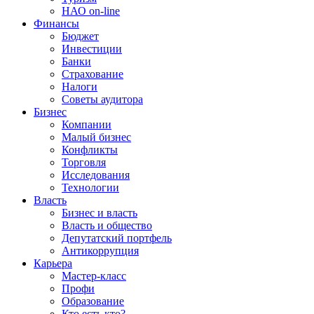
НАО on-line
Финансы
Бюджет
Инвестиции
Банки
Страхование
Налоги
Советы аудитора
Бизнес
Компании
Малый бизнес
Конфликты
Торговля
Исследования
Технологии
Власть
Бизнес и власть
Власть и общество
Депутатский портфель
Антикоррупция
Карьера
Мастер-класс
Профи
Образование
Кто есть кто?