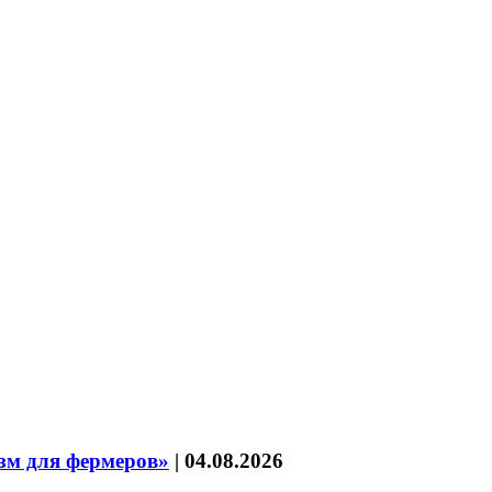
зм для фермеров»
|
04.08.2026