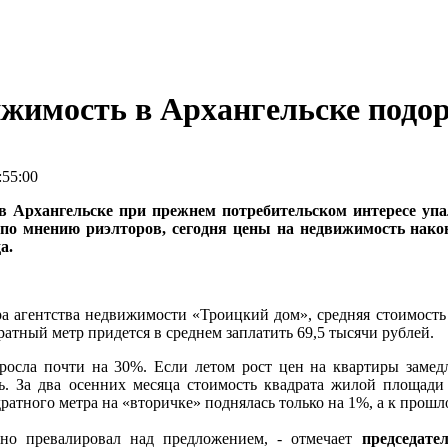
ижимость в Архангельске подо
55:00
в Архангельске при прежнем потребительском интересе упал
 по мнению риэлторов, сегодня цены на недвижимость након
а.
а агентства недвижимости «Троицкий дом», средняя стоимость 
дратный метр придется в среднем заплатить 69,5 тысячи рублей.
росла почти на 30%. Если летом рост цен на квартиры замедл
ь. За два осенних месяца стоимость квадрата жилой площади
атного метра на «вторичке» поднялась только на 1%, а к прошло
нно превалировал над предложением, - отмечает
председате