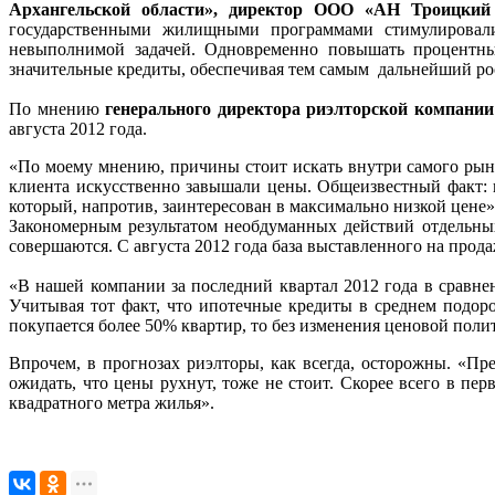
Архангельской области», директор ООО «АН Троицки
государственными жилищными программами стимулировали 
невыполнимой задачей. Одновременно повышать процентные
значительные кредиты, обеспечивая тем самым дальнейший ро
По мнению
генерального директора риэлторской компан
августа 2012 года.
«По моему мнению, причины стоит искать внутри самого рынк
клиента искусственно завышали цены. Общеизвестный факт: п
который, напротив, заинтересован в максимально низкой цене»
Закономерным результатом необдуманных действий отдельных
совершаются. С августа 2012 года база выставленного на прода
«В нашей компании за последний квартал 2012 года в сравнен
Учитывая тот факт, что ипотечные кредиты в среднем подор
покупается более 50% квартир, то без изменения ценовой поли
Впрочем, в прогнозах риэлторы, как всегда, осторожны. «Пр
ожидать, что цены рухнут, тоже не стоит. Скорее всего в пе
квадратного метра жилья».