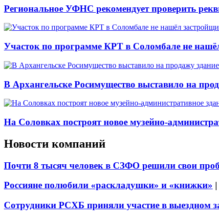
Региональное УФНС рекомендует проверить рекв
Участок по программе КРТ в Соломбале не нашё
В Архангельске Росимущество выставило на про
На Соловках построят новое музейно-администра
Новости компаний
Почти 8 тысяч человек в СЗФО решили свои про
Россияне полюбили «раскладушки» и «книжки»
Сотрудники РСХБ приняли участие в выездном за