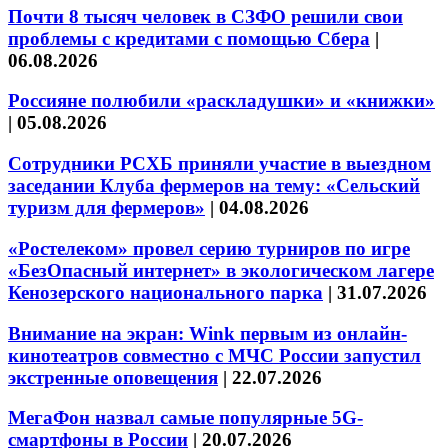
Почти 8 тысяч человек в СЗФО решили свои
проблемы с кредитами с помощью Сбера
|
06.08.2026
Россияне полюбили «раскладушки» и «книжки»
|
05.08.2026
Сотрудники РСХБ приняли участие в выездном
заседании Клуба фермеров на тему: «Сельский
туризм для фермеров»
|
04.08.2026
«Ростелеком» провел серию турниров по игре
«БезОпасный интернет» в экологическом лагере
Кенозерского национального парка
|
31.07.2026
Внимание на экран: Wink первым из онлайн-
кинотеатров совместно с МЧС России запустил
экстренные оповещения
|
22.07.2026
МегаФон назвал самые популярные 5G-
смартфоны в России
|
20.07.2026