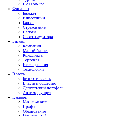
НАО on-line
Финансы
Бюджет
Инвестиции
Банки
Страхование
Налоги
Советы аудитора
Бизнес
Компании
Малый бизнес
Конфликты
Торговля
Исследования
Технологии
Власть
Бизнес и власть
Власть и общество
Депутатский портфель
Антикоррупция
Карьера
Мастер-класс
Профи
Образование
Кто есть кто?