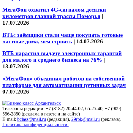
МегаФон охватил 4G-сигналом десятки
километров главной трассы Поморья
|
17.07.2026
ВТБ: заёмщики стали чаще покупать готовые
частные дома, чем строить
|
14.07.2026
ВТБ нарастил выдачу электронных гарантий
для малого и среднего бизнеса на 76%
|
13.07.2026
«МегаФон» объединил роботов на собственной
платформе для автоматизации рутинных задач
|
07.07.2026
Телефоны редакции: +7 (8182) 20-44-02, 65-25-40, +7 (909)
556-2850 (реклама в газете и на сайте)
E-mail:
bclass@mail.ru
(редакция),
29rbk@mail.ru
(реклама).
Политика конфиденциальности.