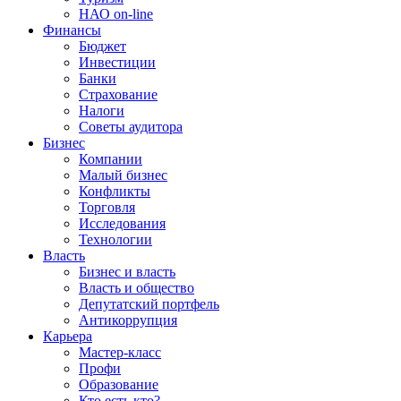
НАО on-line
Финансы
Бюджет
Инвестиции
Банки
Страхование
Налоги
Советы аудитора
Бизнес
Компании
Малый бизнес
Конфликты
Торговля
Исследования
Технологии
Власть
Бизнес и власть
Власть и общество
Депутатский портфель
Антикоррупция
Карьера
Мастер-класс
Профи
Образование
Кто есть кто?