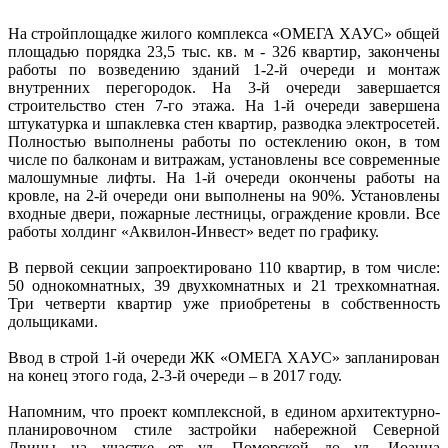
На стройплощадке жилого комплекса «ОМЕГА ХАУС» общей
площадью порядка 23,5 тыс. кв. м - 326 квартир, закончены
работы по возведению зданий 1-2-й очереди и монтаж
внутренних перегородок. На 3-й очереди завершается
строительство стен 7-го этажа. На 1-й очереди завершена
штукатурка и шпаклевка стен квартир, разводка электросетей.
Полностью выполнены работы по остеклению окон, в том
числе по балконам и витражам, установлены все современные
малошумные лифты. На 1-й очереди окончены работы на
кровле, на 2-й очереди они выполнены на 90%. Установлены
входные двери, пожарные лестницы, ограждение кровли. Все
работы холдинг «Аквилон-Инвест» ведет по графику.
В первой секции запроектировано 110 квартир, в том числе:
50 однокомнатных, 39 двухкомнатных и 21 трехкомнатная.
Три четверти квартир уже приобретены в собственность
дольщиками.
Ввод в строй 1-й очереди ЖК «ОМЕГА ХАУС» запланирован
на конец этого года, 2-3-й очереди – в 2017 году.
Напомним, что проект комплексной, в едином архитектурно-
планировочном стиле застройки набережной Северной
Двины на участке от ул. Поморской до ул. Иоанна