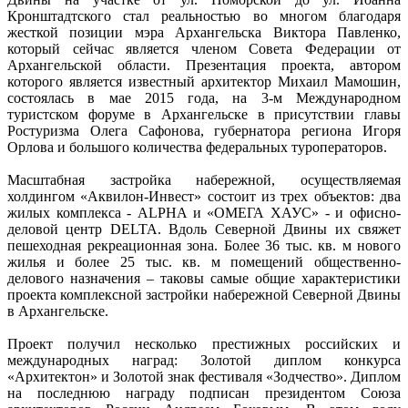
Кронштадтского стал реальностью во многом благодаря
жесткой позиции мэра Архангельска Виктора Павленко,
который сейчас является членом Совета Федерации от
Архангельской области. Презентация проекта, автором
которого является известный архитектор Михаил Мамошин,
состоялась в мае 2015 года, на 3-м Международном
туристском форуме в Архангельске в присутствии главы
Ростуризма Олега Сафонова, губернатора региона Игоря
Орлова и большого количества федеральных туроператоров.
Масштабная застройка набережной, осуществляемая
холдингом «Аквилон-Инвест» состоит из трех объектов: два
жилых комплекса - ALPHA и «ОМЕГА ХАУС» - и офисно-
деловой центр DELTA. Вдоль Северной Двины их свяжет
пешеходная рекреационная зона. Более 36 тыс. кв. м нового
жилья и более 25 тыс. кв. м помещений общественно-
делового назначения – таковы самые общие характеристики
проекта комплексной застройки набережной Северной Двины
в Архангельске.
Проект получил несколько престижных российских и
международных наград: Золотой диплом конкурса
«Архитектон» и Золотой знак фестиваля «Зодчество». Диплом
на последнюю награду подписан президентом Союза