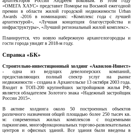
архитекторов России Андреем Боковым. В этом году
«ОМЕГА ХАУС» представит Поморье на Восьмой ежегодной
премии в области жилой городской недвижимости Urban
Awards -2016 в номинациях: «Комплекс года с лучшей
архитектурой», «Лучшая концепция благоустройства и
инфраструктуры», «Лучший региональный жилой комплекс».
Планируется, что новую набережную архангелогородцы и
гости города увидят в 2018-м году.
Справка «БК»
Строительно-инвестиционный холдинг «Аквилон-Инвест»
- одна из ведущих девелоперских компаний,
предоставляющих полный спектр услуг на рынке
недвижимости - создана в Архангельске 13 октября 2003 года.
Входит в ТОП-200 крупнейших застройщиков жилья РФ,
является обладателем Золотого знака «Надежный застройщик
России 2015».
В активе холдинга около 50 построенных объектов
различного назначения общей площадью более 250 тысяч кв.
м: современных жилых комплексов с подземными
паркингами, многофункциональных торгово-развлекательных
центров и офисных зданий. Все здания были введены в