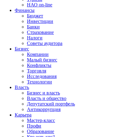
НАО on-line
Финансы
Бюджет
Инвестиции
Банки
Страхование
Налоги
Советы аудитора
Бизнес
Компании
Малый бизнес
Конфликты
Торговля
Исследования
Технологии
Власть
Бизнес и власть
Власть и общество
Депутатский портфель
Антикоррупция
Карьера
Мастер-класс
Профи
Образование
Кто есть кто?