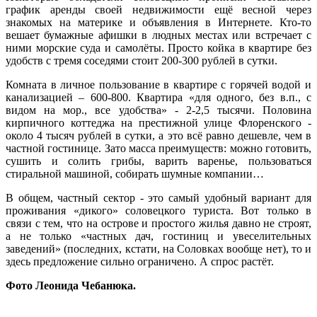
график аренды своей недвижимости ещё весной через
знакомых на материке и объявления в Интернете. Кто-то
вешает бумажные афишки в людных местах или встречает с
ними морские суда и самолёты. Просто койка в квартире без
удобств с тремя соседями стоит 200-300 рублей в сутки.
Комната в личное пользование в квартире с горячей водой и
канализацией – 600-800. Квартира «для одного, без в.п., с
видом на мор., все удобства» - 2-2,5 тысячи. Половина
кирпичного коттеджа на престижной улице Флоренского -
около 4 тысяч рублей в сутки, а это всё равно дешевле, чем в
частной гостинице. Зато масса преимуществ: можно готовить,
сушить и солить грибы, варить варенье, пользоваться
стиральной машиной, собирать шумные компании…
В общем, частный сектор - это самый удобный вариант для
проживания «дикого» соловецкого туриста. Вот только в
связи с тем, что на острове и простого жилья давно не строят,
а не только «частных дач, гостиниц и увеселительных
заведений» (последних, кстати, на Соловках вообще нет), то и
здесь предложение сильно ограничено. А спрос растёт.
Фото Леонида Чебанюка.