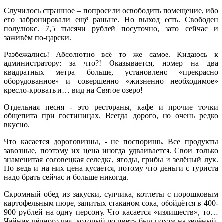
Случилось страшное – попросили освободить помещение, ибо
его забронировали ещё раньше. Но выход есть. Свободен
полулюкс. 7,5 тысячи рублей посуточно, зато сейчас и
заживём по-царски.
Разбежались! Абсолютно всё то же самое. Кидаюсь к
администратору: за что?! Оказывается, номер на два
квадратных метра больше, установлено «прекрасно
оборудованное» и совершенно «жизненно необходимое»
кресло-кровать и… вид на Святое озеро!
Отдельная песня - это рестораны, кафе и прочие точки
общепита при гостиницах. Всегда дорого, но очень редко
вкусно.
Что касается дороговизны, - не поспоришь. Все продукты
завозные, поэтому их цена иногда удваивается. Свои только
знаменитая соловецкая селедка, ягоды, грибы и зелёный лук.
Но ведь и на них цена кусается, потому что деньги с туриста
надо брать сейчас и больше никогда.
Скромный обед из закуски, супчика, котлеты с порошковым
картофельным пюре, запитых стаканом сока, обойдётся в 400-
900 рублей на одну персону. Что касается «излишеств», то…
Чайник чёрного чая, который по цвету был похож на зелёный,