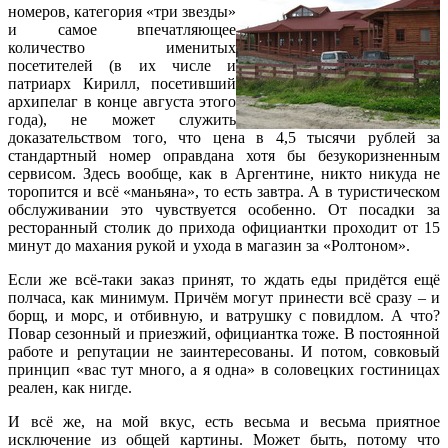
номеров, категория «три звезды»
и самое впечатляющее
количество именитых
посетителей (в их числе и
патриарх Кирилл, посетивший
архипелаг в конце августа этого
года), не может служить
доказательством того, что цена в 4,5 тысячи рублей за
стандартный номер оправдана хотя бы безукоризненным
сервисом. Здесь вообще, как в Аргентине, никто никуда не
торопится и всё «маньяна», то есть завтра. А в туристическом
обслуживании это чувствуется особенно. От посадки за
ресторанный столик до прихода официантки проходит от 15
минут до махания рукой и ухода в магазин за «Ролтоном».
Если же всё-таки заказ принят, то ждать еды придётся ещё
полчаса, как минимум. Причём могут принести всё сразу – и
борщ, и морс, и отбивную, и ватрушку с повидлом. А что?
Повар сезонный и приезжий, официантка тоже. В постоянной
работе и репутации не заинтересованы. И потом, совковый
принцип «вас тут много, а я одна» в соловецких гостиницах
реален, как нигде.
И всё же, на мой вкус, есть весьма и весьма приятное
исключение из общей картины. Может быть, потому что