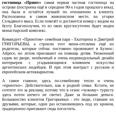
гостиница «Приют»
самая первая частная гостиница на
острове (построена ещё в середине 90-х годов прошлого века),
она была и остаётся лучшей по отношению к клиенту.
Расположена в самом живописном месте, на угорке
Сельдяного мыса. Если повезёт и достанется номер с видом на
бухту Благополучия, то из окон круглосуточно будет виден
монастырский комплекс.
Командует «Приютом» семейная пара – Екатерина и Дмитрий
ГРИГОРЬЕВЫ, а строили этот мини-отельчик ещё их
родители, которые сейчас постоянно проживают в Буэнос-
Айресе, но летом приезжают на помощь детям. Ухоженный
садик во дворе, необычный и очень индивидуальный дизайн
интерьеров с угадывающимся влиянием искусства
аргентинских индейцев. И при этом контраст с русским и
европейским антиквариатом.
А самое главное, здесь по-семейному тепло и очень
«приютно». Действительно, как в родной семье. Кстати, не
сочтите это за рекламу, потому что в сезон «чужому» туристу
здесь почти ничего не светит. Даже за большие деньги.
Большинство клиентов Григорьевых - это люди, ставшие их
друзьями, которые, один раз остановившись под их кровом,
традиционно приезжают сюда погостить.