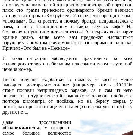
а по вкусу на шаманский отвар из механизаторской портянки,
плюс сто грамм греческого ординарного бренди вылился
автору этих строк в 350 рублей. Утешает, что бренди не был
«палёным». Вы спросите, а почему бренди испрашивался с
чаем, а не с традиционным в таких случаях кофе? На
Соловках в принципе нет «эспрессо»! А в турках кофе варят
крайне редко. Чаще всего вам предложат насладиться
чарующим ароматом свежемолотого растворимого напитка.
Причем: «Это был не «Нескафе»!
И такая ситуация наблюдается практически во всех
соловецких отелях с небольшим плюсом-минусом в суточной
цене за номер.
Где-то получше «удобства» в номере, у кого-то менее
выгодное месторас-положение (например, отель «СОЛО»
стоит посреди неприглядных бараков, да и сам из него
переделан, а туристический комплекс «Соловки» вообще за
полтора километра от посёлка, но на берегу озера), у
некоторых при гостинице есть баня (за отдельную плату), а у
других нет...
Даже прославленный
«Соловки-отель»
, у которого
самое большое количество