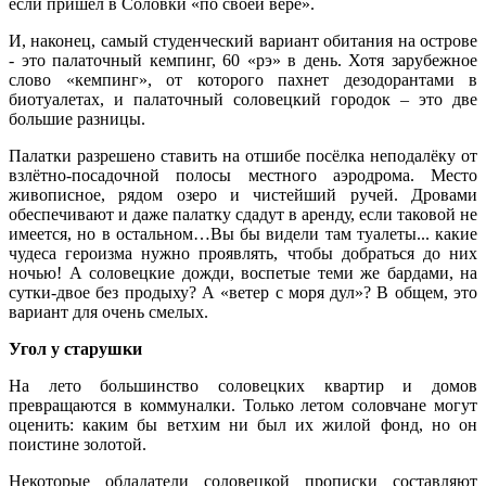
если пришёл в Соловки «по своей вере».
И, наконец, самый студенческий вариант обитания на острове
- это палаточный кемпинг, 60 «рэ» в день. Хотя зарубежное
слово «кемпинг», от которого пахнет дезодорантами в
биотуалетах, и палаточный соловецкий городок – это две
большие разницы.
Палатки разрешено ставить на отшибе посёлка неподалёку от
взлётно-посадочной полосы местного аэродрома. Место
живописное, рядом озеро и чистейший ручей. Дровами
обеспечивают и даже палатку сдадут в аренду, если таковой не
имеется, но в остальном…Вы бы видели там туалеты... какие
чудеса героизма нужно проявлять, чтобы добраться до них
ночью! А соловецкие дожди, воспетые теми же бардами, на
сутки-двое без продыху? А «ветер с моря дул»? В общем, это
вариант для очень смелых.
Угол у старушки
На лето большинство соловецких квартир и домов
превращаются в коммуналки. Только летом соловчане могут
оценить: каким бы ветхим ни был их жилой фонд, но он
поистине золотой.
Некоторые обладатели соловецкой прописки составляют