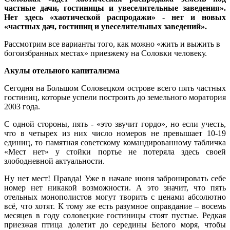
частные дачи, гостиницы и увеселительные заведения».
Н
ет
здесь
«хаотической распродажи» - нет и новых
«частных дач, гостиниц и увеселительных заведений».
Рассмотрим все варианты того, как можно «жить и выжить в
богоизбранных местах» приезжему на Соловки человеку.
Акулы отельного капитализма
Сегодня на Большом Соловецком острове всего пять частных
гостиниц, которые успели построить до земельного моратория
2003 года.
С одной стороны, пять - «это звучит гордо», но если учесть,
что в четырех из них число номеров не превышает 10-19
единиц, то памятная советскому командированному табличка
«Мест нет» у стойки портье не потеряла здесь своей
злободневной актуальности.
Ну нет мест! Правда! Уже в начале июня забронировать себе
номер нет никакой возможности. А это значит, что пять
отельных монополистов могут творить с ценами абсолютно
всё, что хотят. К тому же есть разумное оправдание – восемь
месяцев в году соловецкие гостиницы стоят пустые. Редкая
приезжая птица долетит до середины Белого моря, чтобы