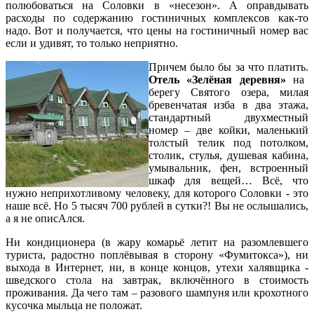
полюбоваться на Соловки в «несезон». А оправдывать
расходы по содержанию гостиничных комплексов как-то
надо. Вот и получается, что цены на гостиничный номер вас
если и удивят, то только неприятно.
Причем было бы за что платить.
Отель «Зелёная деревня»
на
берегу Святого озера, милая
бревенчатая изба в два этажа,
стандартный двухместный
номер – две койки, маленький
толстый телик под потолком,
столик, стулья, душевая кабина,
умывальник, фен, встроенный
шкаф для вещей… Всё, что
нужно неприхотливому человеку, для которого Соловки - это
наше всё. Но 5 тысяч 700 рублей в сутки?! Вы не ослышались,
а я не описАлся.
Ни кондиционера (в жару комарьё летит на разомлевшего
туриста, радостно поплёвывая в сторону «Фумитокса»), ни
выхода в Интернет, ни, в конце концов, утехи халявщика -
шведского стола на завтрак, включённого в стоимость
проживания. Да чего там – разового шампуня или крохотного
кусочка мыльца не положат.