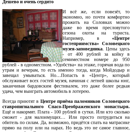
Дешево и очень сердито
И всё же, если повезёт, то
экономно, но почти комфортно
прожить на Соловках можно
даже во время пресловутого
сезона охоты на туриста.
Например, в
«Центре
гостеприимства» Соловецкого
музея-заповедника
. Цены здесь
- от 400 рублей за койку в
семиместном номере до 950
рублей - в одноместном. «Удобства» на этаже, горячая вода по
утрам и вечерам, то есть именно тогда, когда Мойдодыр и
завещал умываться. Но…Попасть в «Центр», который
обслуживает всех гостей музея, начиная с летней школы юнг,
заканчивая бардовским фестивалем, это даже более редкая
удача, чем выиграть автомобиль в лотерею.
Всегда приютят в
Центре приёма паломников Соловецкого
ставропигиального Спасо-Преображенского монастыря.
Ещё и накормят. Плата - 100 рублей в сутки. Или кто сколько
сможет - для малоимущих… Или просто потрудиться на
обитель по силам. Да, возможно, придётся спать на матрасике
прямо на полу или на нарах. Но ведь это не самое главное,