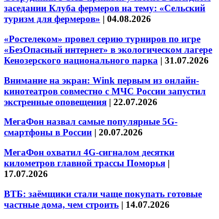
заседании Клуба фермеров на тему: «Сельский
туризм для фермеров»
|
04.08.2026
«Ростелеком» провел серию турниров по игре
«БезОпасный интернет» в экологическом лагере
Кенозерского национального парка
|
31.07.2026
Внимание на экран: Wink первым из онлайн-
кинотеатров совместно с МЧС России запустил
экстренные оповещения
|
22.07.2026
МегаФон назвал самые популярные 5G-
смартфоны в России
|
20.07.2026
МегаФон охватил 4G-сигналом десятки
километров главной трассы Поморья
|
17.07.2026
ВТБ: заёмщики стали чаще покупать готовые
частные дома, чем строить
|
14.07.2026