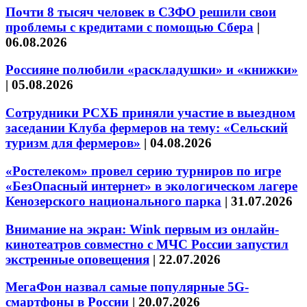
Почти 8 тысяч человек в СЗФО решили свои
проблемы с кредитами с помощью Сбера
|
06.08.2026
Россияне полюбили «раскладушки» и «книжки»
|
05.08.2026
Сотрудники РСХБ приняли участие в выездном
заседании Клуба фермеров на тему: «Сельский
туризм для фермеров»
|
04.08.2026
«Ростелеком» провел серию турниров по игре
«БезОпасный интернет» в экологическом лагере
Кенозерского национального парка
|
31.07.2026
Внимание на экран: Wink первым из онлайн-
кинотеатров совместно с МЧС России запустил
экстренные оповещения
|
22.07.2026
МегаФон назвал самые популярные 5G-
смартфоны в России
|
20.07.2026