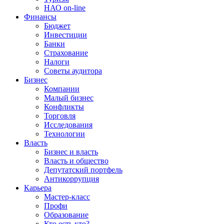
НАО on-line
Финансы
Бюджет
Инвестиции
Банки
Страхование
Налоги
Советы аудитора
Бизнес
Компании
Малый бизнес
Конфликты
Торговля
Исследования
Технологии
Власть
Бизнес и власть
Власть и общество
Депутатский портфель
Антикоррупция
Карьера
Мастер-класс
Профи
Образование
Кто есть кто?