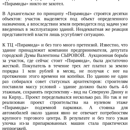
«Пирамиды» никто не захотел.
В Архангельске по принципу «Пирамиды» строятся десятки
объектов: участок выделяется под объект определенного
назначения, а впоследствии земля переводится под задачи уже
введенных в эксплуатацию зданий. Неадекватная же реакция
представителей власти лишь усугубляет ситуацию.
К ТЦ «Пирамида» и без того много претензий. Известно, что
здание принадлежит компании предпринимателя, депутата
городской Думы Валентины СЫРОВОЙ. Аукционная борьба
за участок, где сейчас стоит «Пирамида», была достаточно
жесткой. Покупатель в течение трех лет платил за землю
порядка 1 млн рублей в месяц, не получая с нее на
протяжении этого времени ни копейки. По зданию не один
раз собирался совет статусных архитекторов: строителям
поставили массу условий - здание должно было быть 4-6
этажным, сохранять перспективу - вид на Северную Двину и
на Кирху... Проект переделывался несколько раз. Но так и не
реализован проект строительства на нулевом этаже
«Пирамиды» подземной парковки. А стоянка для
автомобилей около здания явно не отвечает потребностям
крупного торгового центра. В результате и без того узкая
улочка из-за припаркованных машин стала практически
непроезжей.