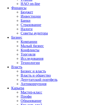
НАО on-line
Финансы
Бюджет
Инвестиции
Банки
Страхование
Налоги
Советы аудитора
Бизнес
Компании
Малый бизнес
Конфликты
Торговля
Исследования
Технологии
Власть
Бизнес и власть
Власть и общество
Депутатский портфель
Антикоррупция
Карьера
Мастер-класс
Профи
Образование
Кто есть кто?