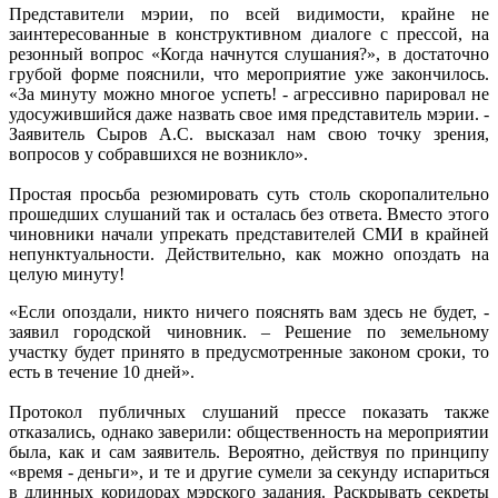
Представители мэрии, по всей видимости, крайне не
заинтересованные в конструктивном диалоге с прессой, на
резонный вопрос «Когда начнутся слушания?», в достаточно
грубой форме пояснили, что мероприятие уже закончилось.
«За минуту можно многое успеть! - агрессивно парировал не
удосужившийся даже назвать свое имя представитель мэрии. -
Заявитель Сыров А.С. высказал нам свою точку зрения,
вопросов у собравшихся не возникло».
Простая просьба резюмировать суть столь скоропалительно
прошедших слушаний так и осталась без ответа. Вместо этого
чиновники начали упрекать представителей СМИ в крайней
непунктуальности. Действительно, как можно опоздать на
целую минуту!
«Если опоздали, никто ничего пояснять вам здесь не будет, -
заявил городской чиновник. – Решение по земельному
участку будет принято в предусмотренные законом сроки, то
есть в течение 10 дней».
Протокол публичных слушаний прессе показать также
отказались, однако заверили: общественность на мероприятии
была, как и сам заявитель. Вероятно, действуя по принципу
«время - деньги», и те и другие сумели за секунду испариться
в длинных коридорах мэрского задания. Раскрывать секреты