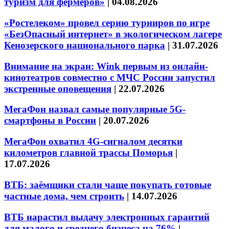
туризм для фермеров»
|
04.08.2026
«Ростелеком» провел серию турниров по игре
«БезОпасный интернет» в экологическом лагере
Кенозерского национального парка
|
31.07.2026
Внимание на экран: Wink первым из онлайн-
кинотеатров совместно с МЧС России запустил
экстренные оповещения
|
22.07.2026
МегаФон назвал самые популярные 5G-
смартфоны в России
|
20.07.2026
МегаФон охватил 4G-сигналом десятки
километров главной трассы Поморья
|
17.07.2026
ВТБ: заёмщики стали чаще покупать готовые
частные дома, чем строить
|
14.07.2026
ВТБ нарастил выдачу электронных гарантий
для малого и среднего бизнеса на 76%
|