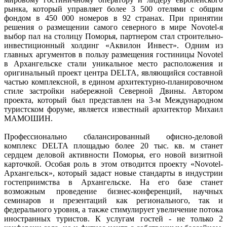
рынка, который управляет более 3 500 отелями с общим
фондом в 450 000 номеров в 92 странах. При принятии
решения о размещении самого северного в мире Novotel-я
выбор пал на столицу Поморья, партнером стал строительно-
инвестиционный холдинг «Аквилон Инвест». Одним из
главных аргументов в пользу размещения гостиницы Novotel
в Архангельске стали уникальное место расположения и
оригинальный проект центра DELTA, являющийся составной
частью комплексной, в едином архитектурно-планировочном
стиле застройки набережной Северной Двины. Автором
проекта, который был представлен на 3-м Международном
туристском форуме, является известный архитектор Михаил
МАМОШИН.
Профессионально сбалансированный офисно-деловой
комплекс DELTA площадью более 20 тыс. кв. м станет
сердцем деловой активности Поморья, его новой визитной
карточкой. Особая роль в этом отводится проекту «Novotel-
Архангельск», который задаст новые стандарты в индустрии
гостеприимства в Архангельске. На его базе станет
возможным проведение бизнес-конференций, научных
семинаров и презентаций как регионального, так и
федерального уровня, а также стимулирует увеличение потока
иностранных туристов. К услугам гостей - не только 2