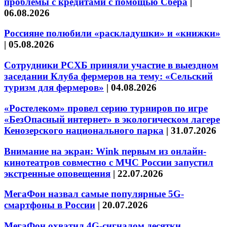
проблемы с кредитами с помощью Сбера
|
06.08.2026
Россияне полюбили «раскладушки» и «книжки»
|
05.08.2026
Сотрудники РСХБ приняли участие в выездном
заседании Клуба фермеров на тему: «Сельский
туризм для фермеров»
|
04.08.2026
«Ростелеком» провел серию турниров по игре
«БезОпасный интернет» в экологическом лагере
Кенозерского национального парка
|
31.07.2026
Внимание на экран: Wink первым из онлайн-
кинотеатров совместно с МЧС России запустил
экстренные оповещения
|
22.07.2026
МегаФон назвал самые популярные 5G-
смартфоны в России
|
20.07.2026
МегаФон охватил 4G-сигналом десятки