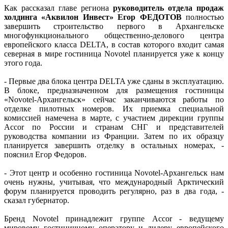
Как рассказал главе региона
руководитель отдела продаж
холдинга «Аквилон Инвест» Егор ФЕДОТОВ
полностью
завершить строительство первого в Архангельске
многофункционального общественно-делового центра
европейского класса DELTA, в состав которого входит самая
северная в мире гостиница Novоtel планируется уже к концу
этого года.
- Первые два блока центра DELTA уже сданы в эксплуатацию.
В блоке, предназначенном для размещения гостиницы
«Novotel-Архангельск» сейчас заканчиваются работы по
отделке пилотных номеров. Их приемка специальной
комиссией намечена в марте, с участием дирекции группы
Accor по России и странам СНГ и представителей
руководства компании из Франции. Затем по их образцу
планируется завершить отделку в остальных номерах, -
пояснил Егор Федоров.
- Этот центр и особенно гостиница Novotel-Архангельск нам
очень нужны, учитывая, что международный Арктический
форум планируется проводить регулярно, раз в два года, -
сказал губернатор.
Бренд Novotel принадлежит группе Accor - ведущему
мировому гостиничному оператору и лидеру европейского