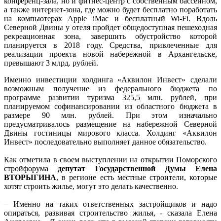
конференц-зала, но и фитнес-центр с собственным бассейном,
а также интернет-зона, где можно будет бесплатно поработать
на компьютерах Apple iMac и бесплатный Wi-Fi. Вдоль
Северной Двины у отеля пройдет общедоступная пешеходная
рекреационная зона, завершить обустройство которой
планируется в 2018 году. Средства, привлеченные для
реализации проекта новой набережной в Архангельске,
превышают 3 млрд. рублей.
Именно инвестиции холдинга «Аквилон Инвест» сделали
возможным получение из федерального бюджета по
программе развитии туризма 325,5 млн. рублей, при
планируемом софинансировании из областного бюджета в
размере 90 млн. рублей. При этом изначально
предусматривалось размещение на набережной Северной
Двины гостиницы мирового класса. Холдинг «Аквилон
Инвест» последовательно выполняет данное обязательство.
Как отметила в своем выступлении на открытии Поморского
стройфорума
депутат Государственной Думы Елена
ВТОРЫГИНА
, в регионе есть местные строители, которые
хотят строить жилье, могут это делать качественно.
– Именно на таких ответственных застройщиков и надо
опираться, развивая строительство жилья, - сказала Елена