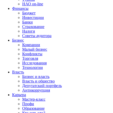
НАО on-line
Финансы
Бюджет
Инвестиции
Банки
Страхование
Налоги
Советы аудитора
Бизнес
Компании
Малый бизнес
Конфликты
Торговля
Исследования
Технологии
Власть
Бизнес и власть
Власть и общество
Депутатский портфель
Антикоррупция
Карьера
Мастер-класс
Профи
Образование
Кто есть кто?