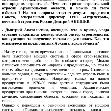
иногородних строителей. Чем это грозит строительной
отрасли Архангельской области, и можно ли этого
избежать? На эти вопросы ответил
депутат городского
Совета, генеральный директор ОАО «Отделстрой»,
почетный строитель России Дмитрий АКИШЕВ
.
- Дмитрий Анатольевич, очевидно, что в кризис, когда
серьезно сократился коммерческий сектор строительства,
конкуренция за получение госзаказов усилилась. Как это
отразилось на предприятиях Архангельской области?
- Начну с того, что во времена плановой экономики в регионе
была выстроена мощная система в сфере строительства,
которая слаженно работала на благо области и города. Можно
с улыбкой вспоминать об «авралах к праздникам», но, тем не
менее, объекты сдавались качественно и в срок. Ставились
большие задачи, и труд строителей – ведь эта отрасль была в
приоритете – уважался. Например, только на нашем
предприятии в 1970-80 годы десятки сотрудников были
награждены орденами и медалями. Архангельские
предприятия практически построили новый город, возвели
крупные, сложнейшие объекты, которыми мы гордимся и
сейчас.
Однако с переходом к рыночной экономике от мощной
системы «Главархангельскстроя» остались крохи –