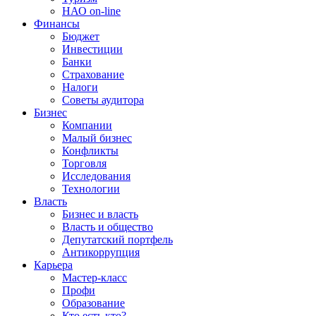
НАО on-line
Финансы
Бюджет
Инвестиции
Банки
Страхование
Налоги
Советы аудитора
Бизнес
Компании
Малый бизнес
Конфликты
Торговля
Исследования
Технологии
Власть
Бизнес и власть
Власть и общество
Депутатский портфель
Антикоррупция
Карьера
Мастер-класс
Профи
Образование
Кто есть кто?