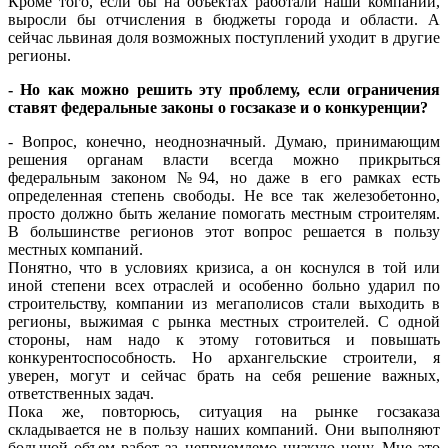
Кроме того, если бы на объектах работали наши компании,
выросли бы отчисления в бюджеты города и области. А
сейчас львиная доля возможных поступлений уходит в другие
регионы.
- Но как можно решить эту проблему, если ограничения
ставят федеральные законы о госзаказе и о конкуренции?
- Вопрос, конечно, неоднозначный. Думаю, принимающим
решения органам власти всегда можно прикрыться
федеральным законом №94, но даже в его рамках есть
определенная степень свободы. Не все так железобетонно,
просто должно быть желание помогать местным строителям.
В большинстве регионов этот вопрос решается в пользу
местных компаний.
Понятно, что в условиях кризиса, а он коснулся в той или
иной степени всех отраслей и особенно больно ударил по
строительству, компании из мегаполисов стали выходить в
регионы, выжимая с рынка местных строителей. С одной
стороны, нам надо к этому готовиться и повышать
конкурентоспособность. Но архангельские строители, я
уверен, могут и сейчас брать на себя решение важных,
ответственных задач.
Пока же, повторюсь, ситуация на рынке госзаказа
складывается не в пользу наших компаний. Они выполняют
большой объем работ за неприемлемо низкую цену. Мне это