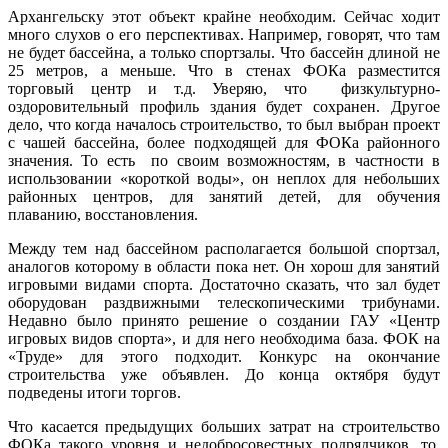
Архангельску этот объект крайне необходим. Сейчас ходит
много слухов о его перспективах. Например, говорят, что там
не будет бассейна, а только спортзалы. Что бассейн длиной не
25 метров, а меньше. Что в стенах ФОКа разместится
торговый центр и т.д. Уверяю, что физкультурно-
оздоровительный профиль здания будет сохранен. Другое
дело, что когда началось строительство, то был выбран проект
с чашей бассейна, более подходящей для ФОКа районного
значения. То есть по своим возможностям, в частности в
использовании «короткой воды», он неплох для небольших
районных центров, для занятий детей, для обучения
плаванию, восстановления.
Между тем над бассейном располагается большой спортзал,
аналогов которому в области пока нет. Он хорош для занятий
игровыми видами спорта. Достаточно сказать, что зал будет
оборудован раздвижными телескопическими трибунами.
Недавно было принято решение о создании ГАУ «Центр
игровых видов спорта», и для него необходима база. ФОК на
«Труде» для этого подходит. Конкурс на окончание
строительства уже объявлен. До конца октября будут
подведены итоги торгов.
Что касается предыдущих больших затрат на строительство
ФОКа такого уровня и недобросовестных подрядчиков, то