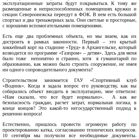
эксплуатационные затраты будут покрываться. К тому же
размещенные в неприспособленных помещениях кружки и
секции Североонежска переедут в ФОК. В нем есть большой
спортзал и два тренажерных зала. Они светлые и просторные,
с хорошими вспомогательными помещениями.
Есть еще два проблемных объекта, но мы знаем, как их
достроить в рамках законности. Первый – это крытый
хоккейный корт на стадионе «Труд» в Архангельске, который
возводится по программе «Газпром» – детям». Здесь для меня
было тоже непонятно и странно, хотя я гуманитарий по
образованию, как можно было строить сооружение, не имея
ни одного сопроводительного документа?
Строительством занимается ГАУ «Спортивный клуб
«Водник». Когда я задала вопрос его руководству, как вы
собирались объект вводить в эксплуатацию, мне ответили:
«Нам сказали, что все будет нормально». А как же
безопасность граждан, расчет затрат, нормальная логика, в
конце концов? Это какой-то негосударственный подход к
решению вопроса!
Естественно, пришлось провести огромную работу по
проектированию катка, согласованию технических вопросов.
10 сентября мы получили все необходимые документы.