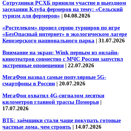
Сотрудники РСХБ приняли участие в выездном
заседании Клуба фермеров на тему: «Сельский
туризм для фермеров»
|
04.08.2026
«Ростелеком» провел серию турниров по игре
«БезОпасный интернет» в экологическом лагере
Кенозерского национального парка
|
31.07.2026
Внимание на экран: Wink первым из онлайн-
кинотеатров совместно с МЧС России запустил
экстренные оповещения
|
22.07.2026
МегаФон назвал самые популярные 5G-
смартфоны в России
|
20.07.2026
МегаФон охватил 4G-сигналом десятки
километров главной трассы Поморья
|
17.07.2026
ВТБ: заёмщики стали чаще покупать готовые
частные дома, чем строить
|
14.07.2026