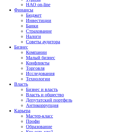
НАО on-line
Финансы
Бюджет
Инвестиции
Банки
Страхование
Налоги
Советы аудитора
Бизнес
Компании
Малый бизнес
Конфликты
Торговля
Исследования
Технологии
Власть
Бизнес и власть
Власть и общество
Депутатский портфель
Антикоррупция
Карьера
Мастер-класс
Профи
Образование
Кто есть кто?