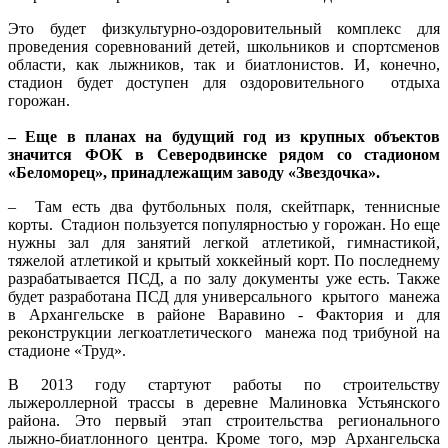
Это будет физкультурно-оздоровительный комплекс для
проведения соревнований детей, школьников и спортсменов
области, как лыжников, так и биатлонистов. И, конечно,
стадион будет доступен для оздоровительного отдыха
горожан.
– Еще в планах на будущий год из крупных объектов
значится ФОК в Северодвинске рядом со стадионом
«Беломорец», принадлежащим заводу «Звездочка».
– Там есть два футбольных поля, скейтпарк, теннисные
корты. Стадион пользуется популярностью у горожан. Но еще
нужны зал для занятий легкой атлетикой, гимнастикой,
тяжелой атлетикой и крытый хоккейный корт. По последнему
разрабатывается ПСД, а по залу документы уже есть. Также
будет разработана ПСД для универсального крытого манежа
в Архангельске в районе Варавино - Фактория и для
реконструкции легкоатлетического манежа под трибуной на
стадионе «Труд».
В 2013 году стартуют работы по строительству
лыжероллерной трассы в деревне Малиновка Устьянского
района. Это первый этап строительства регионального
лыжно-биатлонного центра. Кроме того, мэр Архангельска