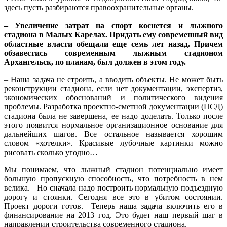
здесь пусть разбираются правоохранительные органы.
– Увеличение затрат на спорт коснется и лыжного
стадиона в Малых Карелах. Придать ему современный вид
областные власти обещали еще семь лет назад. Причем
обзавестись современным лыжным стадионом
Архангельск, по планам, был должен в этом году.
– Наша задача не строить, а вводить объекты. Не может быть
реконструкции стадиона, если нет документации, экспертиз,
экономических обоснований и политического видения
проблемы. Разработка проектно-сметной документации (ПСД)
стадиона была не завершена, ее надо доделать. Только после
этого появится нормальное организационное основание для
дальнейших шагов. Все остальное называется хорошим
словом «хотелки». Красивые лубочные картинки можно
рисовать сколько угодно…
Мы понимаем, что лыжный стадион потенциально имеет
большую пропускную способность, что потребность в нем
велика. Но сначала надо построить нормальную подъездную
дорогу и стоянки. Сегодня все это в убитом состоянии.
Проект дороги готов. Теперь наша задача включить его в
финансирование на 2013 год. Это будет наш первый шаг в
направлении строительства современного стадиона.