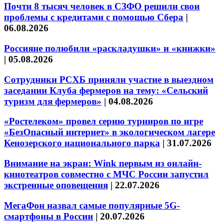
Почти 8 тысяч человек в СЗФО решили свои
проблемы с кредитами с помощью Сбера
|
06.08.2026
Россияне полюбили «раскладушки» и «книжки»
|
05.08.2026
Сотрудники РСХБ приняли участие в выездном
заседании Клуба фермеров на тему: «Сельский
туризм для фермеров»
|
04.08.2026
«Ростелеком» провел серию турниров по игре
«БезОпасный интернет» в экологическом лагере
Кенозерского национального парка
|
31.07.2026
Внимание на экран: Wink первым из онлайн-
кинотеатров совместно с МЧС России запустил
экстренные оповещения
|
22.07.2026
МегаФон назвал самые популярные 5G-
смартфоны в России
|
20.07.2026