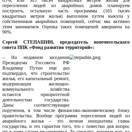
65%, или 305 тысяч квадратных метров жилья для
переселения людей из аварийных домов планируем
построить, остальную часть программы (165 тысяч
квадратных метров жилья) выполним путем выкупа у
собственников аварийных помещений, сейчас мы активно
этим занимаемся. Оценка таких помещений завершена на
90%.
Сергей СТЕПАШИН, председатель попечительского
совета ППК «Фонд развития территорий»:
– На недавнем заседании
Президиума Госсовета РФ
Владимир Путин еще раз
подтвердил, что строительство
жилья, его капитальный ремонт,
модернизация жилищно-
коммунального хозяйства
остаются приоритетной
деятельностью государства.
Даны соответствующие
поручения, в том числе финансово-экономическому блоку
правительства. Вообще программа переселения людей из
аварийного жилья – это личная инициатива главы
государства, и это гарантия того, что с повестки дня вопрос
ни в коем случае не снимается. Те средства, которые есть на