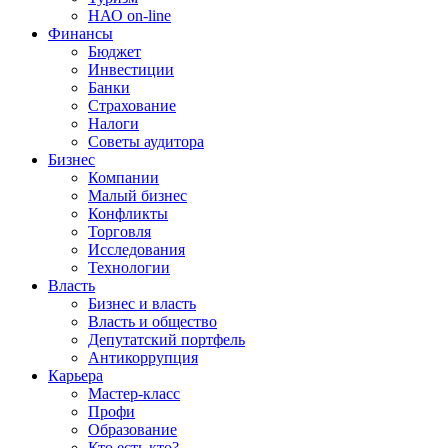
НАО on-line
Финансы
Бюджет
Инвестиции
Банки
Страхование
Налоги
Советы аудитора
Бизнес
Компании
Малый бизнес
Конфликты
Торговля
Исследования
Технологии
Власть
Бизнес и власть
Власть и общество
Депутатский портфель
Антикоррупция
Карьера
Мастер-класс
Профи
Образование
Кто есть кто?