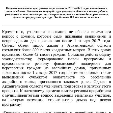
Целевые показатели программы переселения за 2019–2021 годы выполнены в
полном объеме. В планах на текущий год – увеличить объемы и темпы работ и
расселить столько же квадратных метров «авариек», сколько было расселено в
целом за предыдущие три года. Это больше 100 тысяч кв. м жилья.
Кроме того, участники совещания не обошли вниманием
вопрос с домами, которые были признаны аварийными и
непригодными для проживания после 1 января 2017 года.
Сейчас объем такого жилья в Архангельской области
составляет более 800 тысяч квадратных метров. В этих домах
проживают более 42 тысяч граждан. Согласно действующему
законодательству, формирование новой программы и
предоставление региону финансовой поддержки для
переселения граждан из аварийных домов, признанных
таковыми после 1 января 2017 года, возможно только после
выполнения субъектом обязательств по расселению
аварийного жилья, признанного таковым ранее. Однако в
Архангельской области уже начата подготовка к запуску этого
процесса. К настоящему времени власти региона проработали
с муниципалитетами вопрос выделения земельных участков,
на которых возможно строительство домов под новую
программу.
«Граждане, которые живут сегодня в аварийном жилье в