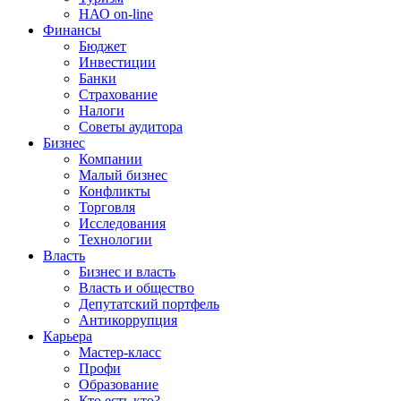
НАО on-line
Финансы
Бюджет
Инвестиции
Банки
Страхование
Налоги
Советы аудитора
Бизнес
Компании
Малый бизнес
Конфликты
Торговля
Исследования
Технологии
Власть
Бизнес и власть
Власть и общество
Депутатский портфель
Антикоррупция
Карьера
Мастер-класс
Профи
Образование
Кто есть кто?