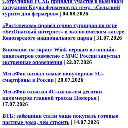
Сотрудники РСХБ приняли участие в выездном
заседании Клуба фермеров на тему: «Сельский
туризм для фермеров»
|
04.08.2026
«Ростелеком» провел серию турниров по игре
«БезОпасный интернет» в экологическом лагере
Кенозерского национального парка
|
31.07.2026
Внимание на экран: Wink первым из онлайн-
кинотеатров совместно с МЧС России запустил
экстренные оповещения
|
22.07.2026
МегаФон назвал самые популярные 5G-
смартфоны в России
|
20.07.2026
МегаФон охватил 4G-сигналом десятки
километров главной трассы Поморья
|
17.07.2026
ВТБ: заёмщики стали чаще покупать готовые
частные дома, чем строить
|
14.07.2026