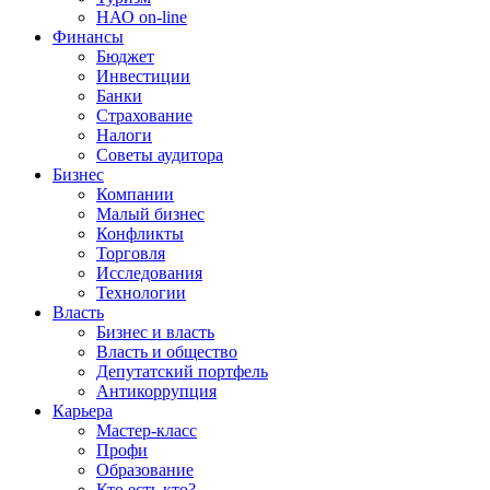
НАО on-line
Финансы
Бюджет
Инвестиции
Банки
Страхование
Налоги
Советы аудитора
Бизнес
Компании
Малый бизнес
Конфликты
Торговля
Исследования
Технологии
Власть
Бизнес и власть
Власть и общество
Депутатский портфель
Антикоррупция
Карьера
Мастер-класс
Профи
Образование
Кто есть кто?