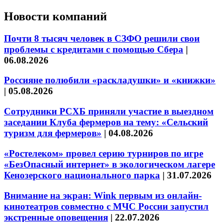
Новости компаний
Почти 8 тысяч человек в СЗФО решили свои
проблемы с кредитами с помощью Сбера
|
06.08.2026
Россияне полюбили «раскладушки» и «книжки»
|
05.08.2026
Сотрудники РСХБ приняли участие в выездном
заседании Клуба фермеров на тему: «Сельский
туризм для фермеров»
|
04.08.2026
«Ростелеком» провел серию турниров по игре
«БезОпасный интернет» в экологическом лагере
Кенозерского национального парка
|
31.07.2026
Внимание на экран: Wink первым из онлайн-
кинотеатров совместно с МЧС России запустил
экстренные оповещения
|
22.07.2026