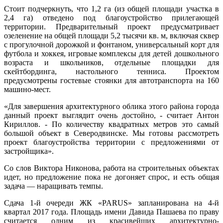
Стоит подчеркнуть, что 1,2 га (из общей площади участка в
2,4 га) отведено под благоустройство прилегающей
территории. Предварительный проект пре­дусматривает
озеленение на общей площади 5,2 тысячи кв. м, включая сквер
с прогулочной дорожкой и фонтаном, универсальный корт для
футбола и хоккея, игровые комплексы для детей дошкольного
возраста и школьников, отдельные площадки для
скейтбординга, настольного тенниса. Проектом
предусмотрены гостевые стоянки для автотранспорта на 160
машино-мест.
«Для завершения архитектурного облика этого района города
данный проект выглядит очень достойно, - считает Антон
Кириллов. - По количеству квадратных метров это самый
большой объект в Северо­двинске. Мы готовы рассмотреть
проект благоустройства территории с предложениями от
застройщика».
Со слов Виктора Никонова, работа на строительных объектах
идет, но предложение пока не догоняет спрос, и есть общая
задача — наращивать темпы.
Сдача 1-й очереди ЖК «PARUS» запланирована на 4-й
квартал 2017 года. Площадь имени Давида Пашаева по праву
считается одним из красивейших архитектурно-