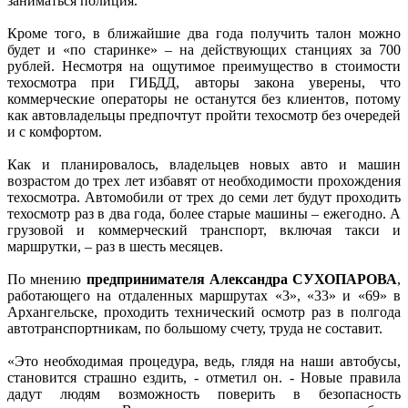
заниматься полиция.
Кроме того, в ближайшие два года получить талон можно
будет и «по старинке» – на действующих станциях за 700
рублей. Несмотря на ощутимое преимущество в стоимости
техосмотра при ГИБДД, авторы закона уверены, что
коммерческие операторы не останутся без клиентов, потому
как автовладельцы предпочтут пройти техосмотр без очередей
и с комфортом.
Как и планировалось, владельцев новых авто и машин
возрастом до трех лет избавят от необходимости прохождения
техосмотра. Автомобили от трех до семи лет будут проходить
техосмотр раз в два года, более старые машины – ежегодно. А
грузовой и коммерческий транспорт, включая такси и
маршрутки, – раз в шесть месяцев.
По мнению
предпринимателя Александра СУХОПАРОВА
,
работающего на отдаленных маршрутах «3», «33» и «69» в
Архангельске, проходить технический осмотр раз в полгода
автотранспортникам, по большому счету, труда не составит.
«Это необходимая процедура, ведь, глядя на наши автобусы,
становится страшно ездить, - отметил он. - Новые правила
дадут людям возможность поверить в безопасность