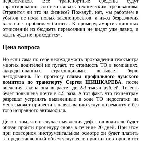
перевозчиков. Все транспортные средства будут
гарантированно соответствовать техническим требованиям.
Отразится ли это на бизнесе? Пожалуй, нет, мы работаем в
убыток не из-за новых законопроектов, а из-за безразличия
властей к проблемам бизнеса. К примеру, амортизационных
отчислений из бюджета перевозчики не видят уже давно, и
ждать чуда не приходится».
Цена вопроса
Но если сама по себе необходимость прохождения техосмотра
многих водителей не пугает, то стоимость ТО в компаниях,
аккредитованных страховщиками, вызывает бурю
негодования. По прогнозу
главы профильного думского
комитета по транспорту Сергея ШИШКАРЕВА
, после
введения закона она вырастет до 2-3 тысяч рублей. То есть
будет повышена почти в 4,5 раза. А тот факт, что техцентрам
разрешат устранять выявленные в ходе ТО недостатки на
месте, может привести к навязыванию услуг по ремонту и без
того исправного автомобиля.
Дело в том, что в случае выявления дефектов водитель будет
обязан пройти процедуру снова в течение 20 дней. При этом
при повторном инструментальном осмотре он будет платить
за предоставленный объем услуг, если приехал повторно в тот