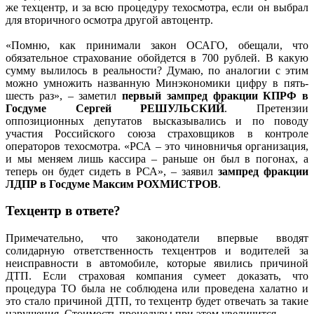
же техцентр, и за всю процедуру техосмотра, если он выбрал
для вторичного осмотра другой автоцентр.
«Помню, как принимали закон ОСАГО, обещали, что
обязательное страхование обойдется в 700 рублей. В какую
сумму вылилось в реальности? Думаю, по аналогии с этим
можно умножить названную Минэкономики цифру в пять-
шесть раз», – заметил
первый зампред фракции КПРФ в
Госдуме Сергей РЕШУЛЬСКИЙ
. Претензии
оппозиционных депутатов высказывались и по поводу
участия Российского союза страховщиков в контроле
операторов техосмотра. «РСА – это чиновничья организация,
и мы меняем лишь кассира – раньше он был в погонах, а
теперь он будет сидеть в РСА», – заявил
зампред фракции
ЛДПР в Госдуме Максим РОХМИСТРОВ
.
Техцентр в ответе?
Примечательно, что законодатели впервые вводят
солидарную ответственность техцентров и водителей за
неисправности в автомобиле, которые явились причиной
ДТП. Если страховая компания сумеет доказать, что
процедура ТО была не соблюдена или проведена халатно и
это стало причиной ДТП, то техцентр будет отвечать за такие
нарушения. Стоимость процедуры при этом увеличится.