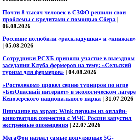
Почти 8 тысяч человек в СЗФО решили свои
проблемы с кредитами с помощью Сбера
|
06.08.2026
Россияне полюбили «раскладушки» и «книжки»
|
05.08.2026
Сотрудники РСХБ приняли участие в выездном
заседании Клуба фермеров на тему: «Сельский
туризм для фермеров»
|
04.08.2026
«Ростелеком» провел серию турниров по игре
«БезОпасный интернет» в экологическом лагере
Кенозерского национального парка
|
31.07.2026
Внимание на экран: Wink первым из онлайн-
кинотеатров совместно с МЧС России запустил
экстренные оповещения
|
22.07.2026
МегаФон назвал самые популярные 5G-