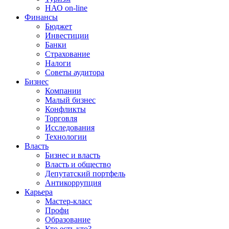
НАО on-line
Финансы
Бюджет
Инвестиции
Банки
Страхование
Налоги
Советы аудитора
Бизнес
Компании
Малый бизнес
Конфликты
Торговля
Исследования
Технологии
Власть
Бизнес и власть
Власть и общество
Депутатский портфель
Антикоррупция
Карьера
Мастер-класс
Профи
Образование
Кто есть кто?