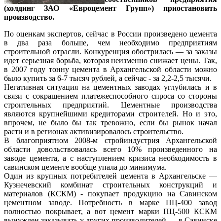
(холдинг ЗАО «Евроцемент Групп») приостановить
производство.
По оценкам экспертов, сейчас в России произведено цемента
в два раза больше, чем необходимо предприятиям
строительной отрасли. Конкуренция обострилась — за заказы
идет серьезная борьба, которая неизменно снижает цены. Так,
в 2007 году тонну цемента в Архангельской области можно
было купить за 6-7 тысяч рублей, а сейчас - за 2,2-2,5 тысячи.
Негативная ситуация на цементных заводах углубилась и в
связи с сокращением платежеспособного спроса со стороны
строительных предприятий. Цементные производства
являются крупнейшими кредиторами строителей. Но и это,
впрочем, не было бы так тревожно, если бы рынок начал
расти и в регионах активизировалось строительство.
В благоприятном 2008-м стройиндустрия Архангельской
области довольствовалась всего 10% произведенного на
заводе цемента, а с наступлением кризиса необходимость в
савинском цементе вообще упала до минимума.
Один из крупных потребителей цемента в Архангельске —
Кузнечевский комбинат строительных конструкций и
материалов (КСКМ) - покупает продукцию на Савинском
цементном заводе. Потребность в марке ПЦ-400 завод
полностью покрывает, а вот цемент марки ПЦ-500 КСКМ
вынужден заказывать у других производителей — в Савинске