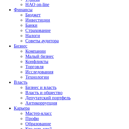
НАО on-line
Финансы
Бюджет
Инвестиции
Банки
Страхование
Налоги
Советы аудитора
Бизнес
Компании
Малый бизнес
Конфликты
Торговля
Исследования
Технологии
Власть
Бизнес и власть
Власть и общество
Депутатский портфель
Антикоррупция
Карьера
Мастер-класс
Профи
Образование
Кто есть кто?