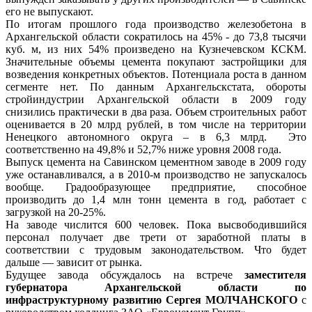
его не выпускают.
По итогам прошлого года производство железобетона в
Архангельской области сократилось на 45% - до 73,8 тысячи
куб. м, из них 54% произведено на Кузнечевском КСКМ.
Значительные объемы цемента покупают застройщики для
возведения конкретных объектов. Потенциала роста в данном
сегменте нет. По данным Архангельскстата, обороты
стройиндустрии Архангельской области в 2009 году
снизились практически в два раза. Объем строительных работ
оценивается в 20 млрд рублей, в том числе на территории
Ненецкого автономного округа – в 6,3 млрд. Это
соответственно на 49,8% и 52,7% ниже уровня 2008 года.
Выпуск цемента на Савинском цементном заводе в 2009 году
уже останавливался, а в 2010-м производство не запускалось
вообще. Градообразующее предприятие, способное
производить до 1,4 млн тонн цемента в год, работает с
загрузкой на 20-25%.
На заводе числится 600 человек. Пока высвободившийся
персонал получает две трети от заработной платы в
соответствии с трудовым законодательством. Что будет
дальше — зависит от рынка.
Будущее завода обсуждалось на встрече
заместителя
губернатора Архангельской области по
инфраструктурному развитию Сергея МОЛЧАНСКОГО
с