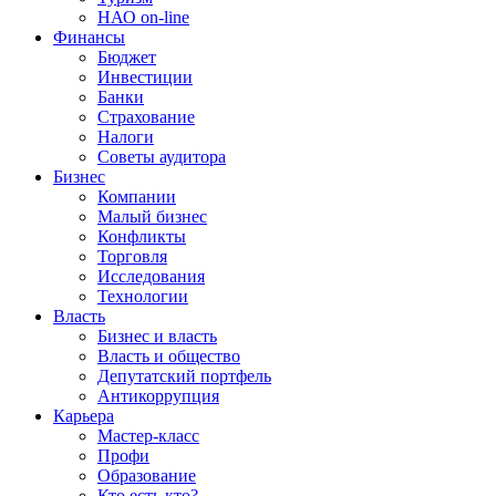
НАО on-line
Финансы
Бюджет
Инвестиции
Банки
Страхование
Налоги
Советы аудитора
Бизнес
Компании
Малый бизнес
Конфликты
Торговля
Исследования
Технологии
Власть
Бизнес и власть
Власть и общество
Депутатский портфель
Антикоррупция
Карьера
Мастер-класс
Профи
Образование
Кто есть кто?