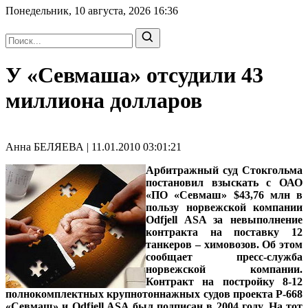
Понедельник, 10 августа, 2026
16:36
У «Севмаша» отсудили 43
миллиона долларов
Анна БЕЛЯЕВА | 11.01.2010 03:01:21
Арбитражный суд Стокгольма
постановил взыскать с ОАО
«ПО «Севмаш» $43,76 млн в
пользу норвежской компании
Odfjell ASA за невыполнение
контракта на поставку 12
танкеров – химовозов. Об этом
сообщает пресс-служба
норвежской компании.
Контракт на постройку 8-12
полнокомплектных крупнотоннажных судов проекта Р-668
«Севмаш» и Odfjell ASA был подписан в 2004 году. На тот