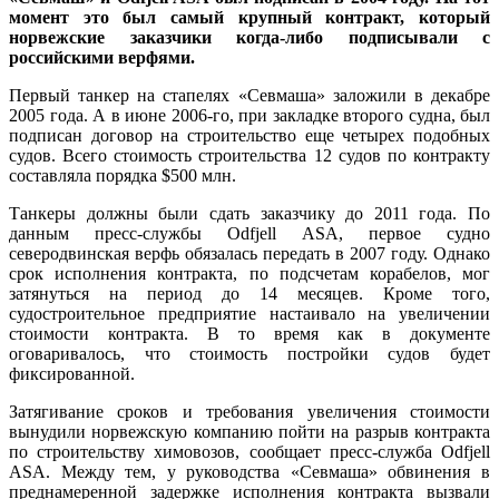
момент это был самый крупный контракт, который
норвежские заказчики когда-либо подписывали с
российскими верфями.
Первый танкер на стапелях «Севмаша» заложили в декабре
2005 года. А в июне 2006-го, при закладке второго судна, был
подписан договор на строительство еще четырех подобных
судов. Всего стоимость строительства 12 судов по контракту
составляла порядка $500 млн.
Танкеры должны были сдать заказчику до 2011 года. По
данным пресс-службы Odfjell ASA, первое судно
северодвинская верфь обязалась передать в 2007 году. Однако
срок исполнения контракта, по подсчетам корабелов, мог
затянуться на период до 14 месяцев. Кроме того,
судостроительное предприятие настаивало на увеличении
стоимости контракта. В то время как в документе
оговаривалось, что стоимость постройки судов будет
фиксированной.
Затягивание сроков и требования увеличения стоимости
вынудили норвежскую компанию пойти на разрыв контракта
по строительству химовозов, сообщает пресс-служба Odfjell
ASA. Между тем, у руководства «Севмаша» обвинения в
преднамеренной задержке исполнения контракта вызвали