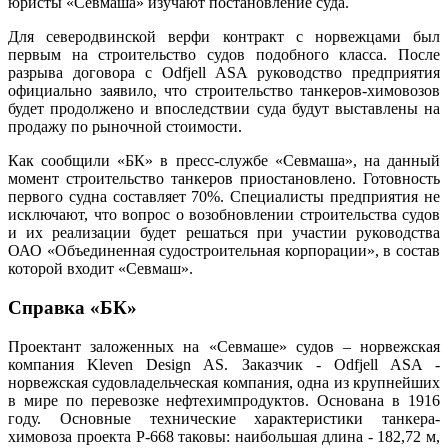
юристы «Севмаша» изучают постановление суда.
Для северодвинской верфи контракт с норвежцами был
первым на строительство судов подобного класса. После
разрыва договора с Odfjell ASA руководство предприятия
официально заявило, что строительство танкеров-химовозов
будет продолжено и впоследствии суда будут выставлены на
продажу по рыночной стоимости.
Как сообщили «БК» в пресс-службе «Севмаша», на данный
момент строительство танкеров приостановлено. Готовность
первого судна составляет 70%. Специалисты предприятия не
исключают, что вопрос о возобновлении строительства судов
и их реализации будет решаться при участии руководства
ОАО «Объединенная судостроительная корпорации», в состав
которой входит «Севмаш».
Справка «БК»
Проектант заложенных на «Севмаше» судов – норвежская
компания Kleven Design AS. Заказчик - Odfjell ASA -
норвежская судовладельческая компания, одна из крупнейших
в мире по перевозке нефтехимпродуктов. Основана в 1916
году. Основные технические характеристики танкера-
химовоза проекта Р-668 таковы: наибольшая длина - 182,72 м,