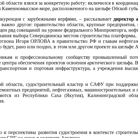
ой области взялся за конкретную работу: включился в координ
ия Каменномысское-море, расположенного на шельфе Обской губ
нкуренция с зарубежными верфями, – рассказывает
директор 
о важно другое: правительство области, крупные предприятия,
веден ряд совещаний на уровне федерального Минпромторга, неф
ования выбора Северодвинска местом строительства платформы
егиона Игоря ОРЛОВА в правительство РФ и главам нефтегазов
о будет, рано или поздно, в этом или другом проекте на шельфе 
зчикам и профессиональному сообществу промышленный поте
е центра обеспечения проектов освоения арктического шельфа. 
транспортная и портовая инфраструктура, а учреждения высш
кой области, судостроительный кластер и САФУ при поддерж
оремонтных предприятий, нефтегазовых, машиностроительных и 
ются из Республики Саха (Якутия), Калининградской обла
ия.
во и перспективы развития судостроения в контексте строител
ния СПГ на судах в условиях Арктики.