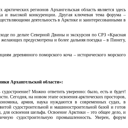
 арктических регионов Архангельская область является здесь
ка и высокой конкуренции. Другая ключевая тема форума –
ществляющими деятельность в Арктике и заинтересованными в
оходе по дельте Северной Двины и экскурсия по СРЗ «Красная
 желающих предусмотрена и более дальняя поездка – в Пинегу,
циям деревянного поморского коча – исторического морского
ники Архангельской области»:
ь судостроение? Можно ответить уверенно: было, есть и будет!
ти. Сегодня, на новом этапе освоения арктических просторов,
кономика, армия, наука нуждаются в современных судах, в
витой судостроительной и машиностроительной базой и готов
, для освоения шельфа. Освоение Арктики – это общее дело, и
ичную судостроительную промышленность. Уверен, форум