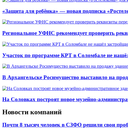
«Защита для ребёнка» — новая подписка «Ростеле
Региональное УФНС рекомендует проверить рекв
Участок по программе КРТ в Соломбале не нашё
В Архангельске Росимущество выставило на про
На Соловках построят новое музейно-администра
Новости компаний
Почти 8 тысяч человек в СЗФО решили свои про