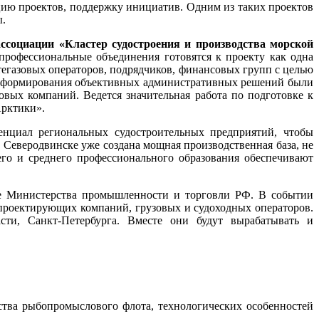
ацию проектов, поддержку инициатив. Одним из таких проектов
ы.
ассоциации «Кластер судостроения и производства морской
 профессиональные объединения готовятся к проекту как одна
тегазовых операторов, подрядчиков, финансовых групп с целью
, формирования объективных административных решений были
ых компаний. Ведется значительная работа по подготовке к
Арктики».
нциал региональных судостроительных предприятий, чтобы
В Северодвинске уже создана мощная производственная база, не
его и среднего профессионального образования обеспечивают
ке Министерства промышленности и торговли РФ. В событии
проектирующих компаний, грузовых и судоходных операторов.
сти, Санкт-Петербурга. Вместе они будут вырабатывать и
ьства рыбопромыслового флота, технологических особенностей