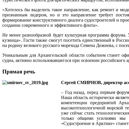
«Хотелось бы выделить такое направление, как ремонт и мод
признанным лидером, но и это направление требует посто
формирование конструктивного диалога судостроителей и пр
создании современного и эффективного флота».
Не менее разнообразной будет культурная программа форума.
кузница». Гости также смогут посетить единственный в Росси
на родину великого русского морехода Семена Дежнева, с пос
Уникальным для Архангельской области событием станет офи
судна, активно использовавшегося при освоении российского а
Прямая речь
Сергей СМИРНОВ, директор ассо
– Год назад, перед первым форум
Наша область исторически являет
компетенции предприятий Архан
высокотехнологичной морской те
уже сейчас стать технологически
только общими усилиями мы с
«Судостроение в Арктике» станет