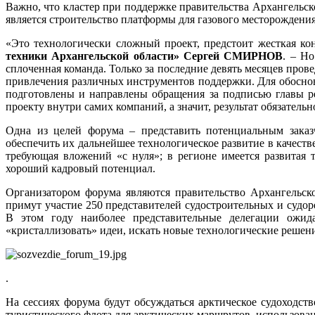
Важно, что кластер при поддержке правительства Архангельск
является строительство платформы для газового месторожден
«Это технологически сложный проект, предстоит жесткая ко
техники Архангельской области» Сергей СМИРНОВ
. – Н
сплоченная команда. Только за последние девять месяцев про
привлечения различных инструментов поддержки. Для обосн
подготовлены и направлены обращения за подписью главы р
проекту внутри самих компаний, а значит, результат обязательн
Одна из целей форума – представить потенциальным зака
обеспечить их дальнейшее технологическое развитие в качеств
требующая вложений «с нуля»; в регионе имеется развитая 
хороший кадровый потенциал.
Организатором форума являются правительство Архангельс
примут участие 250 представителей судостроительных и суд
В этом году наиболее представительные делегации ожида
«кристаллизовать» идеи, искать новые технологические решен
.
На сессиях форума будут обсуждаться арктическое судоходст
туристического флота для арктических маршрутов, использова