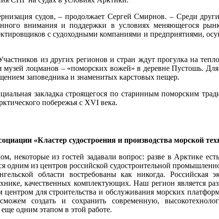
ернизация судов, – продолжает Сергей Смирнов. – Среди других
янного внимания и поддержки в условиях меняющегося рын
оектировщиков с судоходными компаниями и предприятиями, осу
 Участников из других регионов и стран ждут прогулка на тепл
и музей лоцманов – «поморских вожей» в деревне Пустошь. Для
ещением заповедника и знаменитых карстовых пещер.
циальная закладка строящегося по старинным поморским тради
рктического побережья с XVI века.
циации «Кластер судостроения и производства морской тех
ом, некоторые из гостей задавали вопрос: разве в Арктике ест
ся одним из центров российской судостроительной промышленнос
гельской области востребованы как никогда. Российская э
хнике, качественных комплектующих. Наш регион является раз
м центром для строительства и обслуживания морских платформ
можем создать и сохранить современную, высокотехнолог
 еще одним этапом в этой работе.