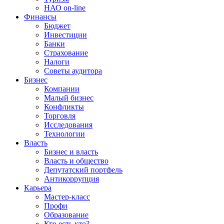
НАО on-line
Финансы
Бюджет
Инвестиции
Банки
Страхование
Налоги
Советы аудитора
Бизнес
Компании
Малый бизнес
Конфликты
Торговля
Исследования
Технологии
Власть
Бизнес и власть
Власть и общество
Депутатский портфель
Антикоррупция
Карьера
Мастер-класс
Профи
Образование
Кто есть кто?