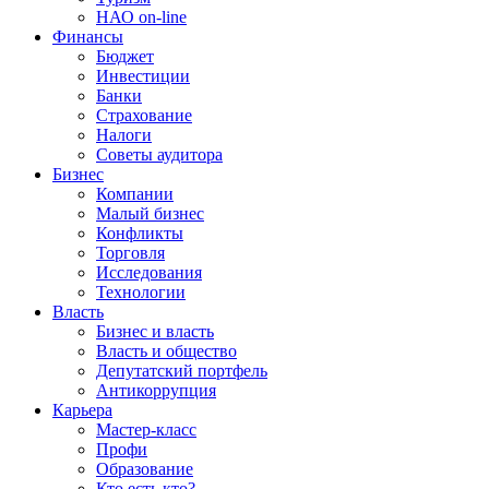
НАО on-line
Финансы
Бюджет
Инвестиции
Банки
Страхование
Налоги
Советы аудитора
Бизнес
Компании
Малый бизнес
Конфликты
Торговля
Исследования
Технологии
Власть
Бизнес и власть
Власть и общество
Депутатский портфель
Антикоррупция
Карьера
Мастер-класс
Профи
Образование
Кто есть кто?