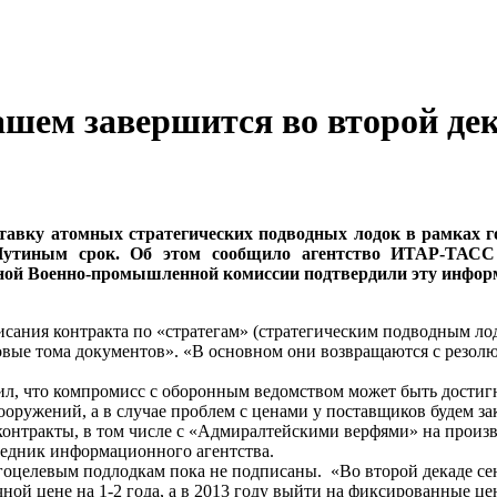
ашем завершится во второй дек
авку атомных стратегических подводных лодок в рамках го
тиным срок. Об этом сообщило агентство ИТАР-ТАСС 
нной Военно-промышленной комиссии подтвердили эту инфор
исания контракта по «стратегам» (стратегическим подводным л
вые тома документов». «В основном они возвращаются с резолю
л, что компромисс с оборонным ведомством может быть достигн
ружений, а в случае проблем с ценами у поставщиков будем зак
контракты, в том числе с «Адмиралтейскими верфями» на произв
еседник информационного агентства.
оцелевым подлодкам пока не подписаны. «Во второй декаде сен
ной цене на 1-2 года, а в 2013 году выйти на фиксированные 