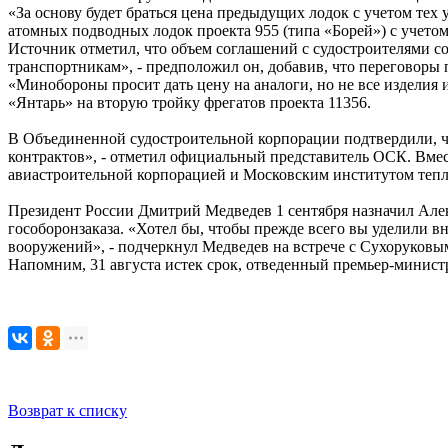
«За основу будет браться цена предыдущих лодок с учетом тех
атомных подводных лодок проекта 955 (типа «Борей») с учетом
Источник отметил, что объем соглашений с судостроителями со
транспортникам», - предположил он, добавив, что переговоры п
«Минобороны просит дать цену на аналоги, но не все изделия
«Янтарь» на вторую тройку фрегатов проекта 11356.
В Объединенной судостроительной корпорации подтвердили, ч
контрактов», - отметил официальный представитель ОСК. Вмес
авиастроительной корпорацией и Московским институтом тепл
Президент России Дмитрий Медведев 1 сентября назначил Але
гособоронзаказа. «Хотел бы, чтобы прежде всего вы уделили в
вооружений», - подчеркнул Медведев на встрече с Сухоруко
Напомним, 31 августа истек срок, отведенный премьер-минист
Возврат к списку