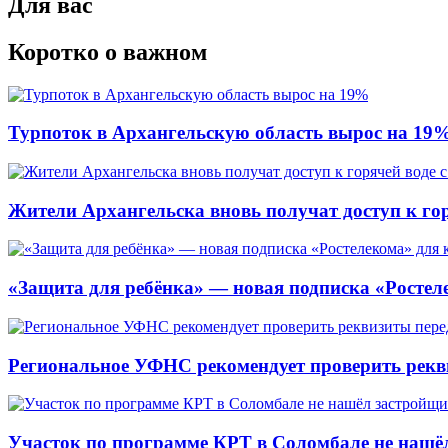
Для вас
Коротко о важном
Турпоток в Архангельскую область вырос на 19
Жители Архангельска вновь получат доступ к горя
«Защита для ребёнка» — новая подписка «Ростеле
Региональное УФНС рекомендует проверить рекв
Участок по программе КРТ в Соломбале не нашё