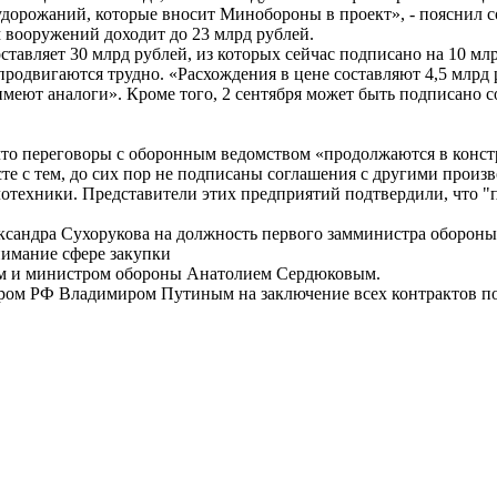
 удорожаний, которые вносит Минобороны в проект», - пояснил с
 вооружений доходит до 23 млрд рублей.
ставляет 30 млрд рублей, из которых сейчас подписано на 10 мл
родвигаются трудно. «Расхождения в цене составляют 4,5 млрд ру
 имеют аналоги». Кроме того, 2 сентября может быть подписано
то переговоры с оборонным ведомством «продолжаются в конст
те с тем, до сих пор не подписаны соглашения с другими произ
отехники. Представители этих предприятий подтвердили, что 
ксандра Сухорукова на должность первого замминистра обороны
нимание сфере закупки
вым и министром обороны Анатолием Сердюковым.
ром РФ Владимиром Путиным на заключение всех контрактов по 