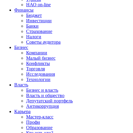
НАО on-line
Финансы
Бюджет
Инвестиции
Банки
Страхование
Налоги
Советы аудитора
Бизнес
Компании
Малый бизнес
Конфликты
Торговля
Исследования
Технологии
Власть
Бизнес и власть
Власть и общество
Депутатский портфель
Антикоррупция
Карьера
Мастер-класс
Профи
Образование
Кто есть кто?