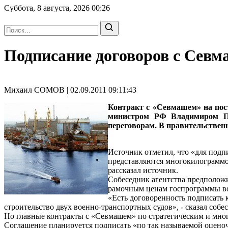
Суббота, 8 августа, 2026
00:26
Подписание договоров с Севм
Михаил СОМОВ | 02.09.2011 09:11:43
Контракт с «Севмашем» на пост
министром РФ Владимиром Пу
переговорам. В правительстве
Источник отметил, что «для подп
представляются многокилограммо
рассказал источник.
Собеседник агентства предположи
рамочным ценам госпрограммы воо
«Есть договоренность подписать 
строительство двух военно-транспортных судов», - сказал соб
Но главные контракты с «Севмашем» по стратегическим и мног
Соглашение планируется подписать «по так называемой оценоч