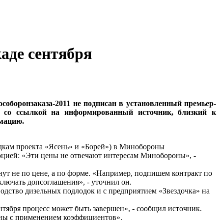
аде сентября
соборонзаказа-2011 не подписан в установленный премьер-
со ссылкой на информированный источник, близкий к
мацию.
одкам проекта «Ясень» и «Борей») в Минобороны
цией: «Эти цены не отвечают интересам Минобороны», -
ут не по цене, а по форме. «Например, подпишем контракт по
лючать допсоглашения», - уточнил он.
одство дизельных подлодок и с предприятием «Звездочка» на
тября процесс может быть завершен», - сообщил источник.
цены с применением коэффициентов».