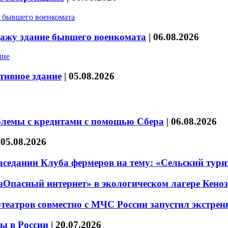
дажу здание бывшего военкомата
|
06.08.2026
тивное здание
|
05.08.2026
блемы с кредитами с помощью Сбера
|
06.08.2026
|
05.08.2026
седании Клуба фермеров на тему: «Сельский тури
езОпасный интернет» в экологическом лагере Кено
театров совместно с МЧС России запустил экстре
ы в России
|
20.07.2026