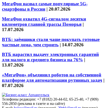
МегаФон назвал самые популярные 5G-
смартфоны в России
|
20.07.2026
МегаФон охватил 4G-сигналом десятки
километров главной трассы Поморья
|
17.07.2026
ВТБ: заёмщики стали чаще покупать готовые
частные дома, чем строить
|
14.07.2026
ВТБ нарастил выдачу электронных гарантий
для малого и среднего бизнеса на 76%
|
13.07.2026
«МегаФон» объединил роботов на собственной
платформе для автоматизации рутинных задач
|
07.07.2026
Телефоны редакции: +7 (8182) 20-44-02, 65-25-40, +7 (909)
556-2850 (реклама в газете и на сайте)
E-mail:
bclass@mail.ru
(редакция),
29rbk@mail.ru
(реклама).