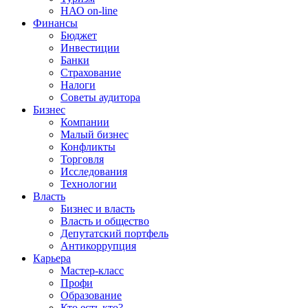
НАО on-line
Финансы
Бюджет
Инвестиции
Банки
Страхование
Налоги
Советы аудитора
Бизнес
Компании
Малый бизнес
Конфликты
Торговля
Исследования
Технологии
Власть
Бизнес и власть
Власть и общество
Депутатский портфель
Антикоррупция
Карьера
Мастер-класс
Профи
Образование
Кто есть кто?