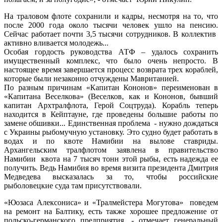
На траловом флоте сохранили и кадры, несмотря на то, что
после 2000 года около тысячи человек ушло на пенсию.
Сейчас работает почти 3,5 тысячи сотрудников. В коллектив
активно вливается молодежь...
Особая гордость руководства АТФ – удалось сохранить
имущественный комплекс, что было очень непросто. В
настоящее время завершается процесс возврата трех кораблей,
которые были незаконно отчуждены Мавританией.
По разным причинам «Капитан Кононов» переименован в
«Капитана Веселкова» (Веселков, как и Кононов, бывший
капитан Архтралфлота, Герой Соцтруда). Корабль теперь
находится в Кейптауне, где проведены большие работы по
замене обшивки... Единственная проблема - нужно дождаться
с Украины рыбомучную установку. Это судно будет работать в
водах и по квоте Намибии на вылове ставриды.
Архангельским тралфлотом заявлена в правительство
Намибии квота на 7 тысяч тонн этой рыбы, есть надежда ее
получить. Ведь Намибия во время визита президента Дмитрия
Медведева высказалась за то, чтобы российские
рыболовецкие суда там присутствовали.
«Юозаса Алексониса» и «Тралмейстера Могутова» поведем
на ремонт на Балтику, есть также хорошее предложение от
польско-германского предприятия, - отмечает генеральный