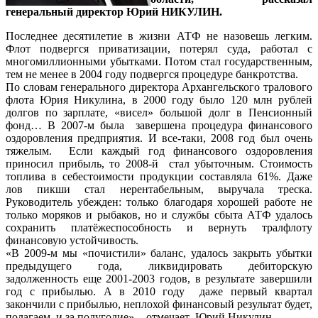
генеральный директор Юрий НИКУЛИН
.
Последнее десятилетие в жизни АТФ не назовешь легким.
Флот подвергся приватизации, потерял суда, работал с
многомиллионными убытками. Потом стал государственным,
тем не менее в 2004 году подвергся процедуре банкротства.
По словам генерального директора Архангельского тралового
флота Юрия Никулина, в 2000 году было 120 млн рублей
долгов по зарплате, «висел» большой долг в Пенсионный
фонд… В 2007-м была завершена процедура финансового
оздоровления предприятия. И все-таки, 2008 год был очень
тяжелым. Если каждый год финансового оздоровления
приносил прибыль, то 2008-й стал убыточным. Стоимость
топлива в себестоимости продукции составляла 61%. Даже
лов пикши стал нерентабельным, выручала треска.
Руководитель убежден: только благодаря хорошей работе не
только моряков и рыбаков, но и службы сбыта АТФ удалось
сохранить платёжеспособность и вернуть тралфлоту
финансовую устойчивость.
«В 2009-м мы «почистили» баланс, удалось закрыть убытки
предыдущего года, ликвидировать дебиторскую
задолженность еще 2001-2003 годов, в результате завершили
год с прибылью. А в 2010 году даже первый квартал
закончили с прибылью, неплохой финансовый результат будет,
полагаем, и за полугодие», - отмечает Юрий Никулин.