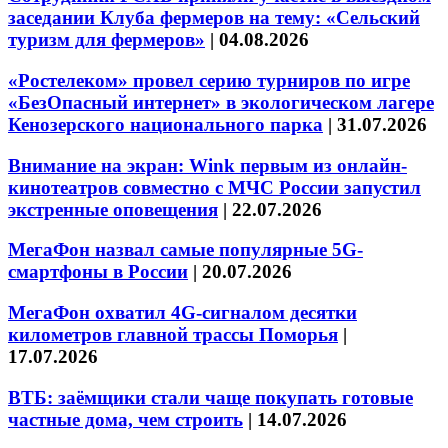
заседании Клуба фермеров на тему: «Сельский
туризм для фермеров»
|
04.08.2026
«Ростелеком» провел серию турниров по игре
«БезОпасный интернет» в экологическом лагере
Кенозерского национального парка
|
31.07.2026
Внимание на экран: Wink первым из онлайн-
кинотеатров совместно с МЧС России запустил
экстренные оповещения
|
22.07.2026
МегаФон назвал самые популярные 5G-
смартфоны в России
|
20.07.2026
МегаФон охватил 4G-сигналом десятки
километров главной трассы Поморья
|
17.07.2026
ВТБ: заёмщики стали чаще покупать готовые
частные дома, чем строить
|
14.07.2026