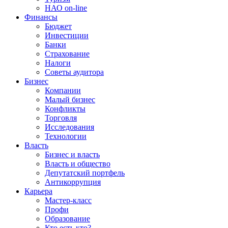
НАО on-line
Финансы
Бюджет
Инвестиции
Банки
Страхование
Налоги
Советы аудитора
Бизнес
Компании
Малый бизнес
Конфликты
Торговля
Исследования
Технологии
Власть
Бизнес и власть
Власть и общество
Депутатский портфель
Антикоррупция
Карьера
Мастер-класс
Профи
Образование
Кто есть кто?