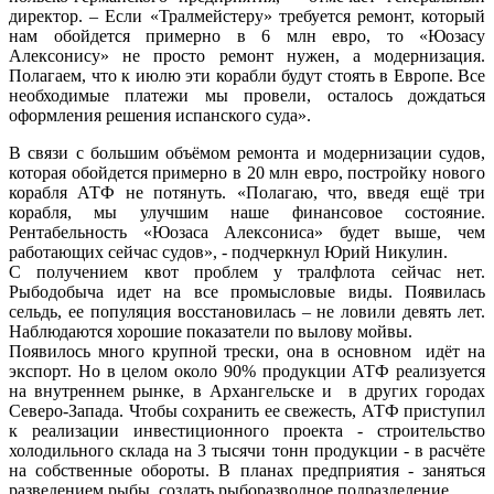
директор. – Если «Тралмейстеру» требуется ремонт, который
нам обойдется примерно в 6 млн евро, то «Юозасу
Алексонису» не просто ремонт нужен, а модернизация.
Полагаем, что к июлю эти корабли будут стоять в Европе. Все
необходимые платежи мы провели, осталось дождаться
оформления решения испанского суда».
В связи с большим объёмом ремонта и модернизации судов,
которая обойдется примерно в 20 млн евро, постройку нового
корабля АТФ не потянуть. «Полагаю, что, введя ещё три
корабля, мы улучшим наше финансовое состояние.
Рентабельность «Юозаса Алексониса» будет выше, чем
работающих сейчас судов», - подчеркнул Юрий Никулин.
С получением квот проблем у тралфлота сейчас нет.
Рыбодобыча идет на все промысловые виды. Появилась
сельдь, ее популяция восстановилась – не ловили девять лет.
Наблюдаются хорошие показатели по вылову мойвы.
Появилось много крупной трески, она в основном идёт на
экспорт. Но в целом около 90% продукции АТФ реализуется
на внутреннем рынке, в Архангельске и в других городах
Северо-Запада. Чтобы сохранить ее свежесть, АТФ приступил
к реализации инвестиционного проекта - строительство
холодильного склада на 3 тысячи тонн продукции - в расчёте
на собственные обороты. В планах предприятия - заняться
разведением рыбы, создать рыборазводное подразделение.