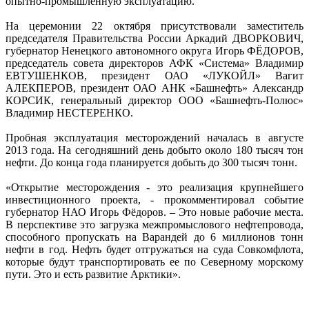
опытно-промышленную эксплуатацию.
На церемонии 22 октября присутствовали заместитель
председателя Правительства России Аркадий ДВОРКОВИЧ,
губернатор Ненецкого автономного округа Игорь ФЁДОРОВ,
председатель совета директоров АФК «Система» Владимир
ЕВТУШЕНКОВ, президент ОАО «ЛУКОЙЛ» Вагит
АЛЕКПЕРОВ, президент ОАО АНК «Башнефть» Александр
КОРСИК, генеральный директор ООО «Башнефть-Полюс»
Владимир НЕСТЕРЕНКО.
Пробная эксплуатация месторождений началась в августе
2013 года. На сегодняшний день добыто около 180 тысяч тон
нефти. До конца года планируется добыть до 300 тысяч тонн.
«Открытие месторождения - это реализация крупнейшего
инвестиционного проекта, - прокомментировал событие
губернатор НАО Игорь Фёдоров. – Это новые рабочие места.
В перспективе это загрузка межпромыслового нефтепровода,
способного пропускать на Варандей до 6 миллионов тонн
нефти в год. Нефть будет отгружаться на суда Совкомфлота,
которые будут транспортировать ее по Северному морскому
пути. Это и есть развитие Арктики».