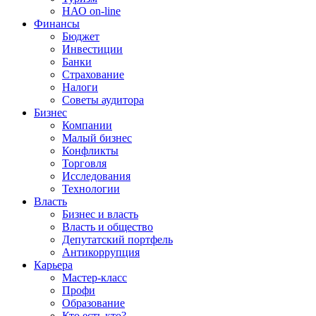
НАО on-line
Финансы
Бюджет
Инвестиции
Банки
Страхование
Налоги
Советы аудитора
Бизнес
Компании
Малый бизнес
Конфликты
Торговля
Исследования
Технологии
Власть
Бизнес и власть
Власть и общество
Депутатский портфель
Антикоррупция
Карьера
Мастер-класс
Профи
Образование
Кто есть кто?