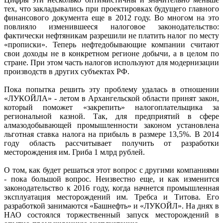
тех, что закладывались при проектировках будущего главного
финансового документа еще в 2012 году. Во многом на это
повлияло изменившееся налоговое законодательство:
фактически нефтяникам разрешили не платить налог по месту
«прописки». Теперь нефтедобывающие компании считают
свои доходы не в конкретном регионе добычи, а в целом по
стране. При этом часть налогов используют для модернизации
производств в других субъектах РФ.
Пока попытка решить эту проблему удалась в отношении
«ЛУКОЙЛА» - летом в Архангельской области принят закон,
который поможет «закрепить» налогоплательщика за
региональной казной. Так, для предприятий в сфере
алмазодобывающей промышленности законом установлена
льготная ставка налога на прибыль в размере 13,5%. В 2014
году область рассчитывает получить от разработки
месторождения им. Гриба 1 млрд рублей.
О том, как будет решаться этот вопрос с другими компаниями
- пока большой вопрос. Неизвестно еще, и как изменится
законодательство к 2016 году, когда начнется промышленная
эксплуатация месторождений им. Требса и Титова. Его
разработкой занимаются «Башнефть» и «ЛУКОЙЛ». На днях в
НАО состоялся торжественный запуск месторождений в