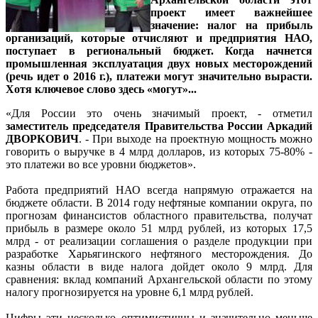
проект имеет важнейшее
значение: налог на прибыль
организаций, которые отчисляют и предприятия НАО,
поступает в региональный бюджет. Когда начнется
промышленная эксплуатация двух новых месторождений
(речь идет о 2016 г.), платежи могут значительно вырасти.
Хотя ключевое слово здесь «могут»...
«Для России это очень значимый проект, - отметил
заместитель председателя Правительства России Аркадий
ДВОРКОВИЧ
. - При выходе на проектную мощность можно
говорить о выручке в 4 млрд долларов, из которых 75-80% -
это платежи во все уровни бюджетов».
Работа предприятий НАО всегда напрямую отражается на
бюджете области. В 2014 году нефтяные компании округа, по
прогнозам финансистов областного правительства, получат
прибыль в размере около 51 млрд рублей, из которых 17,5
млрд - от реализации соглашения о разделе продукции при
разработке Харьягинского нефтяного месторождения. До
казны области в виде налога дойдет около 9 млрд. Для
сравнения: вклад компаний Архангельской области по этому
налогу прогнозируется на уровне 6,1 млрд рублей.
Цифры эти несколько оптимистичны и значительно меньше