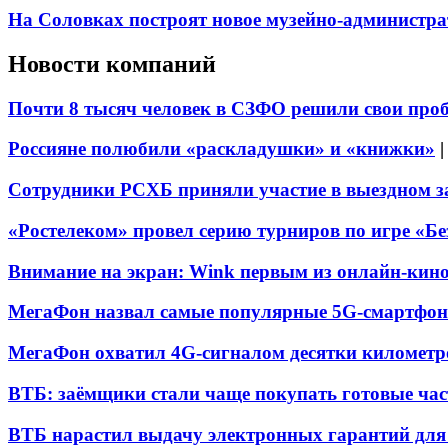
На Соловках построят новое музейно-администра
Новости компаний
Почти 8 тысяч человек в СЗФО решили свои про
Россияне полюбили «раскладушки» и «книжки»
Сотрудники РСХБ приняли участие в выездном за
«Ростелеком» провел серию турниров по игре «Б
Внимание на экран: Wink первым из онлайн-кино
МегаФон назвал самые популярные 5G-смартфон
МегаФон охватил 4G-сигналом десятки километр
ВТБ: заёмщики стали чаще покупать готовые час
ВТБ нарастил выдачу электронных гарантий для 