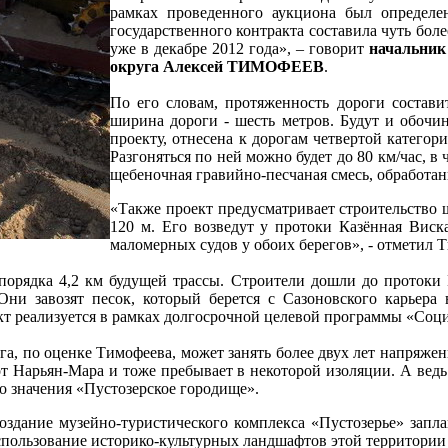
рамках проведенного аукциона был опреде
государственного контракта составила чуть бол
уже в декабре 2012 года», – говорит
начальник
округа Алексей ТИМОФЕЕВ
.
По его словам, протяженность дороги состави
ширина дороги - шесть метров. Будут и обочи
проекту, отнесена к дорогам четвертой категори
Разгоняться по ней можно будет до 80 км/час, в
щебеночная гравийно-песчаная смесь, обработан
«Также проект предусматривает строительство
120 м. Его возведут у протоки Казённая Виск
маломерных судов у обоих берегов», - отметил 
порядка 4,2 км будущей трассы. Строители дошли до протоки К
ни завозят песок, который берется с Сазоновского карьера в
ект реализуется в рамках долгосрочной целевой программы «Соц
, по оценке Тимофеева, может занять более двух лет напряженн
от Нарьян-Мара и тоже пребывает в некоторой изоляции. А ведь
о значения «Пустозерское городище».
здание музейно-туристического комплекса «Пустозерье» заплан
спользование историко-культурных ландшафтов этой территории 