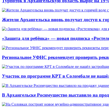
Турпоток в Архангельскую область вырос на 19
Жители Архангельска вновь получат доступ к горя
«Защита для ребёнка» — новая подписка «Ростеле
Региональное УФНС рекомендует проверить рекв
Участок по программе КРТ в Соломбале не нашё
В Архангельске Росимущество выставило на про