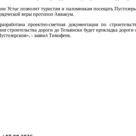
вни Устье позволит туристам и паломникам посещать Пустозерье
брядческой веры протопоп Аввакум.
разработана проектно-сметная документация по строительс
я строительства дороги до Тельвиски будет прокладка дороги о
стозерском», - заявил Тимофеев.