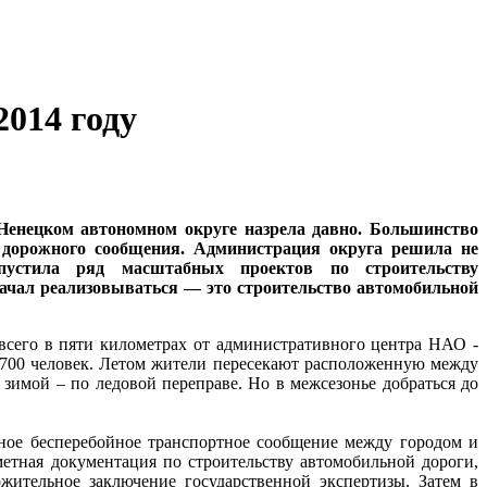
014 году
Ненецком автономном округе назрела давно. Большинство
 дорожного сообщения. Администрация округа решила не
устила ряд масштабных проектов по строительству
ачал реализовываться — это строительство автомобильной
 всего в пяти километрах от административного центра НАО -
е 700 человек. Летом жители пересекают расположенную между
зимой – по ледовой переправе. Но в межсезонье добраться до
ное бесперебойное транспортное сообщение между городом и
метная документация по строительству автомобильной дороги,
жительное заключение государственной экспертизы. Затем в