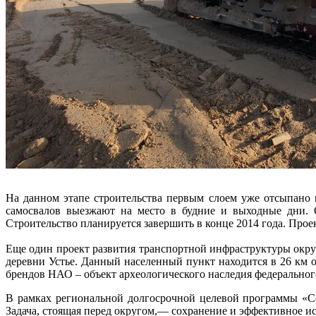
На данном этапе строительства первым слоем уже отсыпано 
самосвалов выезжают на место в будние и выходные дни. О
Строительство планируется завершить в конце 2014 года. Про
Еще один проект развития транспортной инфраструктуры округа
деревни Устье. Данный населенный пункт находится в 26 км 
брендов НАО – объект археологического наследия федеральног
В рамках региональной долгосрочной целевой программы «Со
Задача, стоящая перед округом,— сохранение и эффективное и