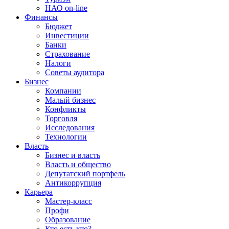
НАО on-line
Финансы
Бюджет
Инвестиции
Банки
Страхование
Налоги
Советы аудитора
Бизнес
Компании
Малый бизнес
Конфликты
Торговля
Исследования
Технологии
Власть
Бизнес и власть
Власть и общество
Депутатский портфель
Антикоррупция
Карьера
Мастер-класс
Профи
Образование
Кто есть кто?