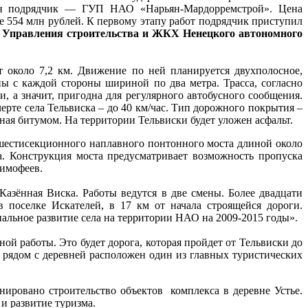
лен подрядчик — ГУП НАО «Нарьян-Мардорремстрой». Цена
ее 554 млн рублей. К первому этапу работ подрядчик приступил
 Управления строительства и ЖКХ Ненецкого автономного
т около 7,2 км. Движение по ней планируется двухполосное,
ны с каждой стороны шириной по два метра. Трасса, согласно
и, а значит, пригодна для регулярного автобусного сообщения.
 черте села Тельвиска – до 40 км/час. Тип дорожного покрытия –
ная битумом. На территории Тельвиски будет уложен асфальт.
 шестисекционного наплавного понтонного моста длиной около
а. Конструкция моста предусматривает возможность пропуска
Тимофеев.
азённая Виска. Работы ведутся в две смены. Более двадцати
 поселке Искателей, в 17 км от начала строящейся дороги.
иальное развитие села на территории НАО на 2009-2015 годы».
ой работы. Это будет дорога, которая пройдет от Тельвиски до
 рядом с деревней расположен один из главных туристических
ировано строительство объектов комплекса в деревне Устье.
и развитие туризма.