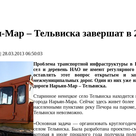
-Мар – Тельвиска завершат в 2
28.03.2013 06:50:03
Проблема транспортной инфраструктуры в 
сел и деревень НАО не имеют регулярного
оставлять этот вопрос открытым и зап
межмуниципальных дорог. Один из них уже н
дороги Нарьян-Мар – Тельвиска.
Старинное ненецкое село Тельвиска находится
города Нарьян-Мара. Сейчас здесь живет боле
населенными пунктами реку Печора на пароме, 
Тельвиски невозможно.
«Основная задача — организовать круглогодич
селом Тельвиска. Была разработана проектно-с
которая в июле прошлого года получила поло