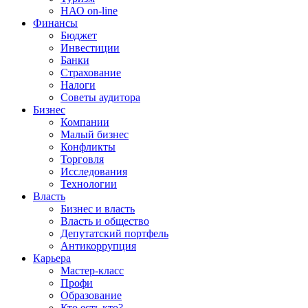
НАО on-line
Финансы
Бюджет
Инвестиции
Банки
Страхование
Налоги
Советы аудитора
Бизнес
Компании
Малый бизнес
Конфликты
Торговля
Исследования
Технологии
Власть
Бизнес и власть
Власть и общество
Депутатский портфель
Антикоррупция
Карьера
Мастер-класс
Профи
Образование
Кто есть кто?