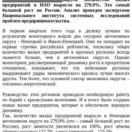
предприятий в НАО выросло на 279,9%. Это самый
большой рост по России. Анализ проведен экспертами
Национального института системных исследований
проблем предпринимательства.
В первом квартале этого года в десятку лучших по
результатам мониторинга вошли два соседних автономных
округа - Ненецкий и Ямало-Ненецкий. Они не попадают на
первые строчки российских рейтингов, поскольку общее
количество малых предприятий в крупных регионах всегда
окажется больше, чем в автономных округах. Однако
мониторинг, рассматривающий динамику роста в процентном
отношении, показывает, что эти небольшие регионы
выдерживают удары экономического кризиса лучше многих
других. Тем более, что основной сектор экономики округов –
топливно-энергетический.
Руководство этих регионов проводило необходимую работу
по борьбе с кризисными явлениями. И в итоге были созданы
новые малые предприятия, которые и обеспечили хорошую
динамику.
Так, количество малых предприятий выросло в Ненецком
автономном округе на 279,9% (это – самый большой рост по
России), рост занятости увеличился на 100%, рост объема
оборота составил 122,7%, а рост инвестиций – 125,5%.