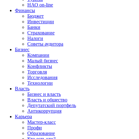
НАО on-line
Финансы
Бюджет
Инвестиции
Банки
Страхование
Налоги
Советы аудитора
Бизнес
Компании
Малый бизнес
Конфликты
Торговля
Исследования
Технологии
Власть
Бизнес и власть
Власть и общество
Депутатский портфель
Антикоррупция
Карьера
Мастер-класс
Профи
Образование
Кто есть кто?