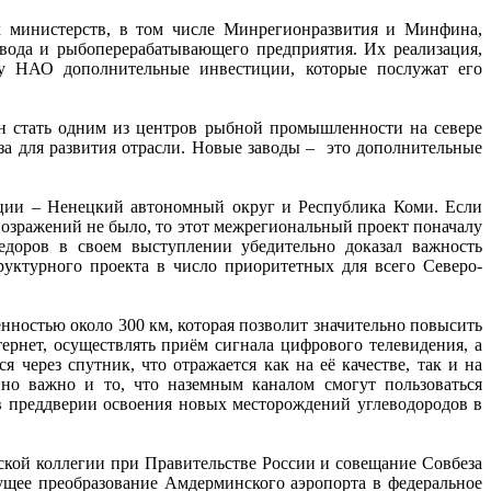
х министерств, в том числе Минрегионразвития и Минфина,
авода и рыбоперерабатывающего предприятия. Их реализация,
ку НАО дополнительные инвестиции, которые послужат его
н стать одним из центров рыбной промышленности на севере
за для развития отрасли. Новые заводы – это дополнительные
ации – Ненецкий автономный округ и Республика Коми. Если
возражений не было, то этот межрегиональный проект поначалу
доров в своем выступлении убедительно доказал важность
руктурного проекта в число приоритетных для всего Северо-
нностью около 300 км, которая позволит значительно повысить
ернет, осуществлять приём сигнала цифрового телевидения, а
 через спутник, что отражается как на её качестве, так и на
но важно и то, что наземным каналом смогут пользоваться
в преддверии освоения новых месторождений углеводородов в
ской коллегии при Правительстве России и совещание Совбеза
ущее преобразование Амдерминского аэропорта в федеральное