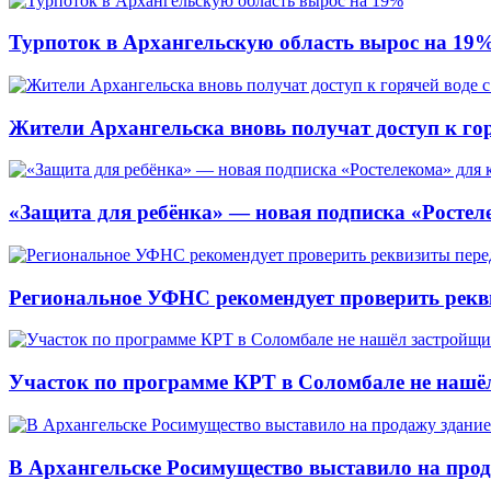
Турпоток в Архангельскую область вырос на 19
Жители Архангельска вновь получат доступ к горя
«Защита для ребёнка» — новая подписка «Ростеле
Региональное УФНС рекомендует проверить рекв
Участок по программе КРТ в Соломбале не нашё
В Архангельске Росимущество выставило на про