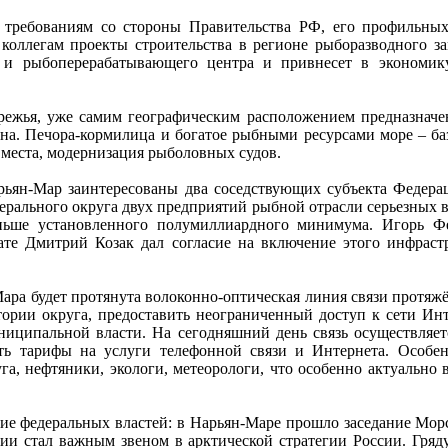
м требованиям со стороны Правительства РФ, его профильны
 коллегам проекты строительства в регионе рыборазводного з
 и рыбоперерабатывающего центра и привнесет в экономи
ережья, уже самим географическим расположением предназначе
на. Печора-кормилица и богатое рыбными ресурсами море – ба
 места, модернизация рыболовных судов.
арьян-Мар заинтересованы два соседствующих субъекта Федер
ерального округа двух предприятий рыбной отрасли серьезных 
ьше установленного полумиллиардного минимума. Игорь Фе
тате Дмитрий Козак дал согласие на включение этого инфраст
ара будет протянута волоконно-оптическая линия связи протяжё
тории округа, предоставить неограниченный доступ к сети Инт
иципальной власти. На сегодняшний день связь осуществляется
ть тарифы на услуги телефонной связи и Интернета. Особен
а, нефтяники, экологи, метеорологи, что особенно актуально 
ие федеральных властей: в Нарьян-Маре прошло заседание Мор
ии стал важным звеном в арктической стратегии России. Гряд