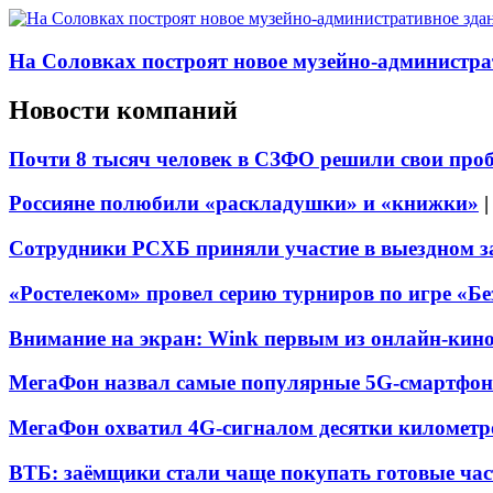
На Соловках построят новое музейно-администра
Новости компаний
Почти 8 тысяч человек в СЗФО решили свои про
Россияне полюбили «раскладушки» и «книжки»
Сотрудники РСХБ приняли участие в выездном за
«Ростелеком» провел серию турниров по игре «Б
Внимание на экран: Wink первым из онлайн-кино
МегаФон назвал самые популярные 5G-смартфон
МегаФон охватил 4G-сигналом десятки километр
ВТБ: заёмщики стали чаще покупать готовые час