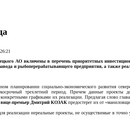
да
26:21
ецкого АО включены в перечень приоритетных инвестицион
завода и рыбоперерабатывающего предприятия, а также реал
чном планировании социально-экономического развития севе
ткосрочный трехлетний период. Причем данные проекты 
конкретными графиками их реализации. Предлагая слово глава
,
вице-премьер Дмитрий КОЗАК
предостерег их от «маниловщ
ля реализации нереальные проекты, не осуществимые в точно у