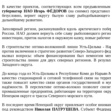
В качестве проектов, соответствующих всем предъявленны
губернатор НАО Игорь ФЁДОРОВ
(на снимке) представил
безусловно, вернет округу былую славу рыбодобывающего
дальнейшему развитию.
Заполярный регион, раскинувшийся вдоль арктического поб
России. НАО должен вернуть себе славу рыболовецкого регио
инвестиции, приток налогов в окружную казну, новые рабочие
В строительстве оптико-волоконной линии Усть-Цильма - Н
против включения в стратегию развития Северо-Западного фед
вызвал вопросы: объем финансирования был немногим мен
строительства линии для двух северных регионов. В резуль
Западного округа.
До конца года из Усть-Цильмы в Республике Коми до Нарьян-М
качество стационарной и сотовой телефонной связи на терри
также повысит качество связи органов государственной и мун
надёжности. В перспективе оптико-волокно позволит снизи
промышленные предприятия, работающие на территории округ
Ненецком округе и трассы Северного морского пути.
В последнее время Ненецкий округ привлекает особое вниман
под руководством
Николая ПАТРУШЕВА
. Субъект Федерац