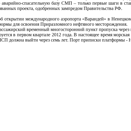
ю аварийно-спасательную базу СМП – только первые шаги в с
азванных проекта, одобренных зампредом Правительства РФ.
об открытии международного аэропорта «Варандей» в Ненецко
формы для освоения Приразломного нефтяного месторождения.
пассажирский временный многосторонний пункт пропуска через 
ется в первом квартале 2012 года. В настоящее время морская 
ЛСП должна выйти через семь лет. Порт приписки платформы - 