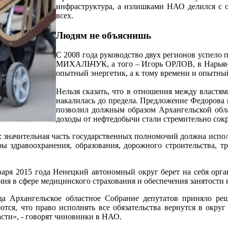
инфраструктура, а излишками НАО делился с об
всех.
Людям не объяснишь
С 2008 года руководство двух регионов успело п
МИХАЛЬЧУК, а того – Игорь ОРЛОВ, в Нарьян
опытный энергетик, а к тому времени и опытны
Нельзя сказать, что в отношения между властя
накалилась до предела. Предложение Федорова 
позволил должным образом Архангельской обла
доходы от нефтедобычи стали стремительно сокр
 значительная часть государственных полномочий должна испол
ы здравоохранения, образования, дорожного строительства, т
января 2015 года Ненецкий автономный округ берет на себя ор
ия в сфере медицинского страхования и обеспечения занятости 
да Архангельское областное Собрание депутатов приняло ре
ся, что право исполнять все обязательства вернутся в округ 
ласти», - говорят чиновники в НАО.