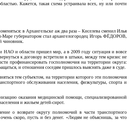
ластью. Кажется, такая схема устраивала всех, ну или почти
оменяться: в Архангельске аж два раза – Киселева сменил Илья
-Маре губернатором стал архангелогородец Игорь ФЁДОРОВ,
й чиновник.
ми НАО и области пришел мир, а в 2009 году ситуация и вовсе
вернуться к договору встретили в штыки, между тем кризис не
сти профинансировать госполномочия на территории округа:
ащаться, и отношения соседям пришлось выяснять даже в суде.
няться тем субъектом, на территории которого эти полномочия
ранспортного обслуживания населения, физкультуры, спорта и
ганизацию оказания медицинской помощи, специализированной
населения и жильем детей-сирот.
шение о возврате округу полномочий в части транспортного
очень скоро, пусть и без денег. «Людям не объяснишь, за что