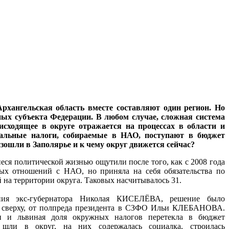
хангельская область вместе составляют один регион. Но
ных субъекта Федерации. В любом случае, сложная система
исходящее в округе отражается на процессах в области и
еральные налоги, собираемые в НАО, поступают в бюджет
зошли в Заполярье и к чему округ движется сейчас?
еся политической жизнью ощутили после того, как с 2008 года
ных отношений с НАО, но приняла на себя обязательства по
на территории округа. Таковых насчитывалось 31.
ния экс-губернатора Николая КИСЕЛЁВА, решение было
и сверху, от полпреда президента в СЗФО Ильи КЛЕБАНОВА.
ми и львиная доля окружных налогов перетекла в бюджет
я шли в округ, на них содержалась социалка, строилась