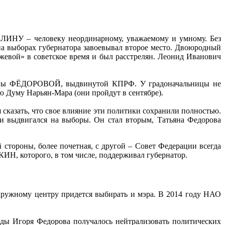
ЛИНУ – человеку неординарному, уважаемому и умному. Без
на выборах губернатора завоевывал второе место. Двоюродный
евой» в советское время и был расстрелян. Леонид Иванович
тьяны ФЁДОРОВОЙ, выдвинутой КПРФ. У градоначальницы не
ю Думу Нарьян-Мара (они пройдут в сентябре).
 сказать, что свое влияние эти политики сохранили полностью.
 выдвигался на выборы. Он стал вторым, Татьяна Федорова
стороны, более почетная, с другой – Совет Федерации всегда
ИН, которого, в том числе, поддерживал губернатор.
окружному центру придется выбирать и мэра. В 2014 году НАО
нды Игоря Федорова получалось нейтрализовать политических