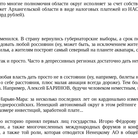
что многие полномочия области округ исполняет за счет собст
джет Архангельской области в виде налоговых платежей из НАО 
рд рублей).
енился. В страну вернулись губернаторские выборы, а срок п
идовать любой россиянин (ну, может быть, за исключением жит
илья, а жителям построят самый северный на планете аквапарк,
так и просто. Часто в депрессивных регионах достаточно дать н
любая власть дать просто не в состоянии (ну, например, билеты 
о себе расстояния, плюс малая авиация всегда дороже). Тем бол
гда. Например, Алексей БАРИНОВ, будучи человеком неместным,
Нарьян-Мара: за несколько последних лет он кардинально изме
еднероссийских. Ненецкий автономный округ в этом рейтинге 
азмере инвестиций, заработной плате...
вою историю принял первых лиц государства. Игорю Фёдорову
егии, а также многочисленных международных форумов и кон
, а также той роли, которая отводится Ненецкому АО в обще