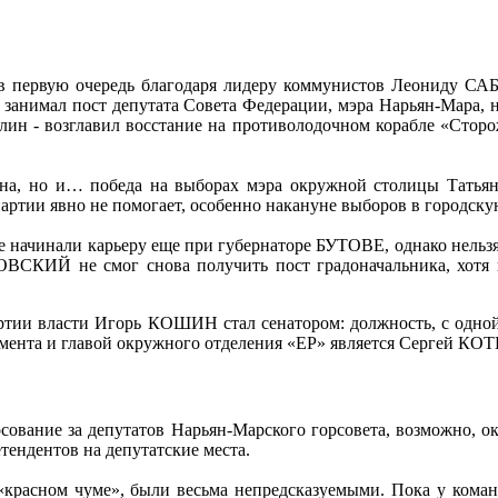
 первую очередь благодаря лидеру коммунистов Леониду САБ
 занимал пост депутата Совета Федерации, мэра Нарьян-Мара, 
ин - возглавил восстание на противолодочном корабле «Сторож
блина, но и… победа на выборах мэра окружной столицы Та
артии явно не помогает, особенно накануне выборов в городску
е начинали карьеру еще при губернаторе БУТОВЕ, однако нельзя
СКИЙ не смог снова получить пост градоначальника, хотя и
ртии власти Игорь КОШИН стал сенатором: должность, с одной 
амента и главой окружного отделения «ЕР» является Сергей КОТК
сование за депутатов Нарьян-Марского горсовета, возможно, 
етендентов на депутатские места.
 «красном чуме», были весьма непредсказуемыми. Пока у кома