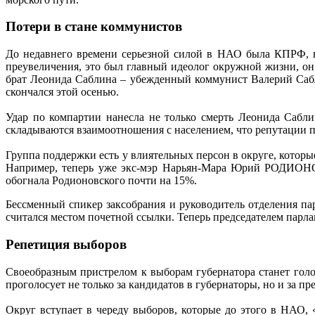
Потери в стане коммунистов
До недавнего времени серьезной силой в НАО была КПРФ, в
преувеличения, это был главный идеолог окружной жизни, он
брат Леонида Саблина – убежденный коммунист Валерий Сабл
скончался этой осенью.
Удар по компартии нанесла не только смерть Леонида Са
складываются взаимоотношения с населением, что репутации п
Группа поддержки есть у влиятельных персон в округе, которы
Например, теперь уже экс-мэр Нарьян-Мара Юрий РОДИОНОВ
обогнала Родионовского почти на 15%.
Бессменный спикер заксобрания и руководитель отделения па
считался местом почетной ссылки. Теперь председателем парл
Репетиция выборов
Своеобразным пристрелом к выборам губернатора станет голо
проголосует не только за кандидатов в губернаторы, но и за пр
Округ вступает в череду выборов, которые до этого в НАО,