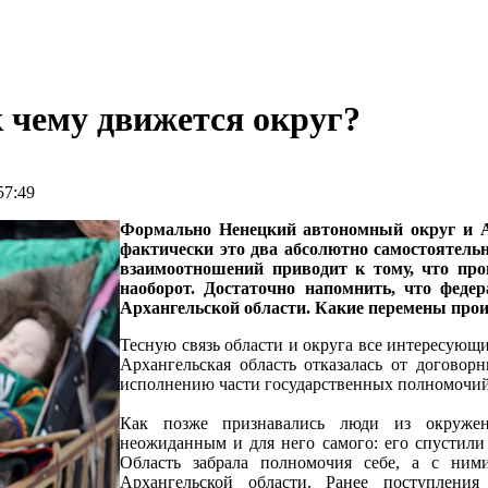
 чему движется округ?
57:49
Формально Ненецкий автономный округ и Ар
фактически это два абсолютно самостоятель
взаимоотношений приводит к тому, что про
наоборот. Достаточно напомнить, что фед
Архангельской области. Какие перемены прои
Тесную связь области и округа все интересующи
Архангельская область отказалась от договор
исполнению части государственных полномочий 
Как позже признавались люди из окруже
неожиданным и для него самого: его спустил
Область забрала полномочия себе, а с ни
Архангельской области. Ранее поступлени