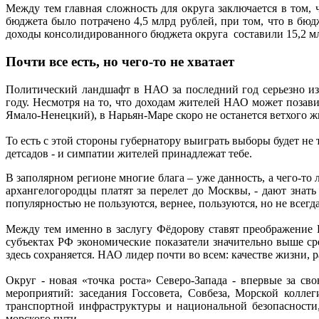
Между тем главная сложность для округа заключается в том, 
бюджета было потрачено 4,5 млрд рублей, при том, что в бю
доходы консолидированного бюджета округа составили 15,2 мл
Почти все есть, но чего-то не хватает
Политический ландшафт в НАО за последний год серьезно изм
году. Несмотря на то, что доходам жителей НАО может позав
Ямало-Ненецкий), в Нарьян-Маре скоро не останется ветхого ж
То есть с этой стороны губернатору выиграть выборы будет не 
детсадов - и симпатии жителей принадлежат тебе.
В заполярном регионе многие блага – уже данность, а чего-то 
архангелогородцы платят за перелет до Москвы, - дают знать 
популярностью не пользуются, вернее, пользуются, но не все
Между тем именно в заслугу Фёдорову ставят преображение 
субъектах РФ экономические показатели значительно выше ср
здесь сохраняется. НАО лидер почти во всем: качестве жизни, р
Округ - новая «точка роста» Северо-Запада - впервые за с
мероприятий: заседания Госсовета, Совбеза, Морской колл
транспортной инфраструктуры и национальной безопасности
морского пути.