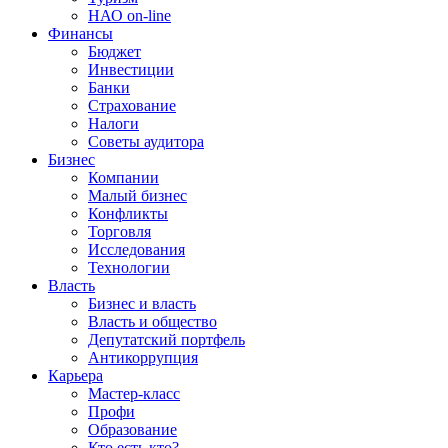
НАО on-line
Финансы
Бюджет
Инвестиции
Банки
Страхование
Налоги
Советы аудитора
Бизнес
Компании
Малый бизнес
Конфликты
Торговля
Исследования
Технологии
Власть
Бизнес и власть
Власть и общество
Депутатский портфель
Антикоррупция
Карьера
Мастер-класс
Профи
Образование
Кто есть кто?