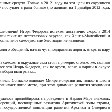
венных средств. Только в 2012 году на эти цели из окружного
поступает в разы больше (по данным на 1 декабря 2012 года,
олномочий Игоря Федорова истекает достаточно скоро, в 2014
елей таких же нефтегазовых округов, как Ханты-Мансийский и
 социальное самочувствие блестящим не назовешь.
емного обещаний, начать чуть подправлять дороги, открыть пару
на самолет в окружные села стоят примерно столько же, сколько
ее что Игорь Федоров, как не крути, варяг, а варяги в округе
 выборы выигрывал...
нился. Согласно выводам Минрегионразвития, только в шести
занимает пятое место, при этом динамика развития экономики
 удалось пролоббировать проведение в Нарьян-Маре знаковых
ференций, посвященных развитию Арктической зоны страны,
й государственной концепции развития Арктики и Северного