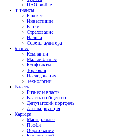
НАО on-line
Финансы
Бюджет
Инвестиции
Банки
Страхование
Налоги
Советы аудитора
Бизнес
Компании
Малый бизнес
Конфликты
Торговля
Исследования
Технологии
Власть
Бизнес и власть
Власть и общество
Депутатский портфель
Антикоррупция
Карьера
Мастер-класс
Профи
Образование
Кто есть кто?