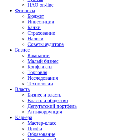
НАО on-line
Финансы
Бюджет
Инвестиции
Банки
Страхование
Налоги
Советы аудитора
Бизнес
Компании
Малый бизнес
Конфликты
Торговля
Исследования
Технологии
Власть
Бизнес и власть
Власть и общество
Депутатский портфель
Антикоррупция
Карьера
Мастер-класс
Профи
Образование
Кто есть кто?