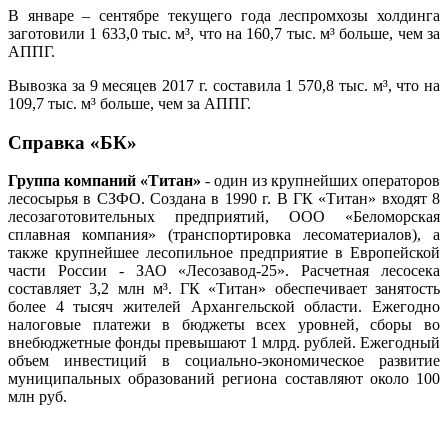
В январе – сентябре текущего года леспромхозы холдинга
заготовили 1 633,0 тыс. м³, что на 160,7 тыс. м³ больше, чем за
АППГ.
Вывозка за 9 месяцев 2017 г. составила 1 570,8 тыс. м³, что на
109,7 тыс. м³ больше, чем за АППГ.
Справка «БК»
Группа компаний «Титан»
- один из крупнейших операторов
лесосырья в СЗФО. Создана в 1990 г. В ГК «Титан» входят 8
лесозаготовительных предприятий, ООО «Беломорская
сплавная компания» (транспортировка лесоматериалов), а
также крупнейшее лесопильное предприятие в Европейской
части России - ЗАО «Лесозавод-25». Расчетная лесосека
составляет 3,2 млн м³. ГК «Титан» обеспечивает занятость
более 4 тысяч жителей Архангельской области. Ежегодно
налоговые платежи в бюджеты всех уровней, сборы во
внебюджетные фонды превышают 1 млрд. рублей. Ежегодный
объем инвестиций в социально-экономическое развитие
муниципальных образований региона составляют около 100
млн руб.