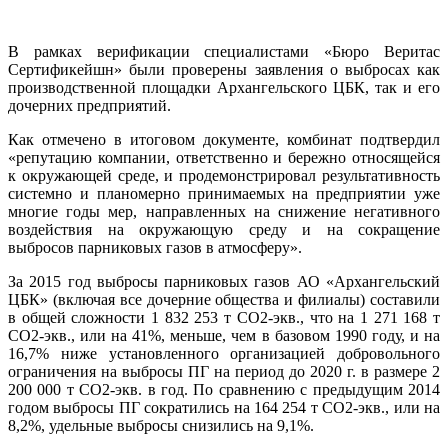
В рамках верификации специалистами «Бюро Веритас
Сертификейшн» были проверены заявления о выбросах как
производственной площадки Архангельского ЦБК, так и его
дочерних предприятий.
Как отмечено в итоговом документе, комбинат подтвердил
«репутацию компании, ответственно и бережно относящейся
к окружающей среде, и продемонстрировал результативность
системно и планомерно принимаемых на предприятии уже
многие годы мер, направленных на снижение негативного
воздействия на окружающую среду и на сокращение
выбросов парниковых газов в атмосферу».
За 2015 год выбросы парниковых газов АО «Архангельский
ЦБК» (включая все дочерние общества и филиалы) составили
в общей сложности 1 832 253 т СО2-экв., что на 1 271 168 т
СО2-экв., или на 41%, меньше, чем в базовом 1990 году, и на
16,7% ниже установленного организацией добровольного
ограничения на выбросы ПГ на период до 2020 г. в размере 2
200 000 т СО2-экв. в год. По сравнению с предыдущим 2014
годом выбросы ПГ сократились на 164 254 т СО2-экв., или на
8,2%, удельные выбросы снизились на 9,1%.