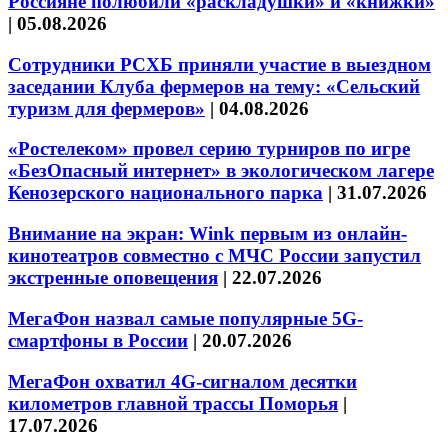
Россияне полюбили «раскладушки» и «книжки»
|
05.08.2026
Сотрудники РСХБ приняли участие в выездном
заседании Клуба фермеров на тему: «Сельский
туризм для фермеров»
|
04.08.2026
«Ростелеком» провел серию турниров по игре
«БезОпасный интернет» в экологическом лагере
Кенозерского национального парка
|
31.07.2026
Внимание на экран: Wink первым из онлайн-
кинотеатров совместно с МЧС России запустил
экстренные оповещения
|
22.07.2026
МегаФон назвал самые популярные 5G-
смартфоны в России
|
20.07.2026
МегаФон охватил 4G-сигналом десятки
километров главной трассы Поморья
|
17.07.2026