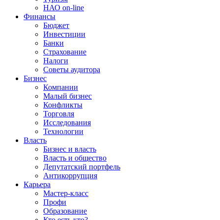
НАО on-line
Финансы
Бюджет
Инвестиции
Банки
Страхование
Налоги
Советы аудитора
Бизнес
Компании
Малый бизнес
Конфликты
Торговля
Исследования
Технологии
Власть
Бизнес и власть
Власть и общество
Депутатский портфель
Антикоррупция
Карьера
Мастер-класс
Профи
Образование
Кто есть кто?