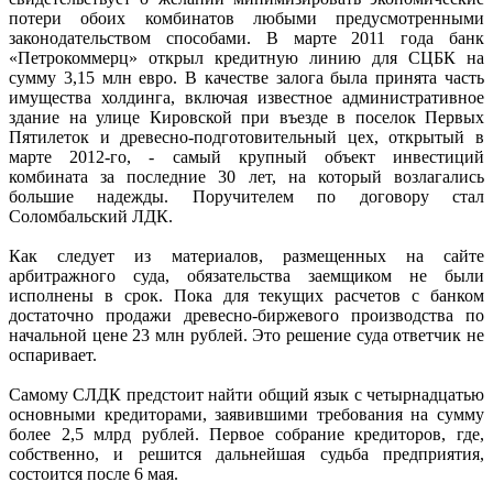
потери обоих комбинатов любыми предусмотренными
законодательством способами. В марте 2011 года банк
«Петрокоммерц» открыл кредитную линию для СЦБК на
сумму 3,15 млн евро. В качестве залога была принята часть
имущества холдинга, включая известное административное
здание на улице Кировской при въезде в поселок Первых
Пятилеток и древесно-подготовительный цех, открытый в
марте 2012-го, - самый крупный объект инвестиций
комбината за последние 30 лет, на который возлагались
большие надежды. Поручителем по договору стал
Соломбальский ЛДК.
Как следует из материалов, размещенных на сайте
арбитражного суда, обязательства заемщиком не были
исполнены в срок. Пока для текущих расчетов с банком
достаточно продажи древесно-биржевого производства по
начальной цене 23 млн рублей. Это решение суда ответчик не
оспаривает.
Самому СЛДК предстоит найти общий язык с четырнадцатью
основными кредиторами, заявившими требования на сумму
более 2,5 млрд рублей. Первое собрание кредиторов, где,
собственно, и решится дальнейшая судьба предприятия,
состоится после 6 мая.