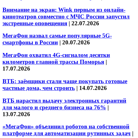
Внимание на экран: Wink первым из онлайн-
кинотеатров совместно с МЧС России запустил
экстренные оповещения
|
22.07.2026
МегаФон назвал самые популярные 5G-
смартфоны в России
|
20.07.2026
МегаФон охватил 4G-сигналом десятки
километров главной трассы Поморья
|
17.07.2026
ВТБ: заёмщики стали чаще покупать готовые
частные дома, чем строить
|
14.07.2026
ВТБ нарастил выдачу электронных гарантий
для малого и среднего бизнеса на 76%
|
13.07.2026
«МегаФон» объединил роботов на собственной
платформе для автоматизации рутинных задач
|