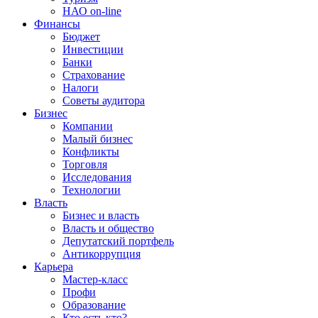
НАО on-line
Финансы
Бюджет
Инвестиции
Банки
Страхование
Налоги
Советы аудитора
Бизнес
Компании
Малый бизнес
Конфликты
Торговля
Исследования
Технологии
Власть
Бизнес и власть
Власть и общество
Депутатский портфель
Антикоррупция
Карьера
Мастер-класс
Профи
Образование
Кто есть кто?