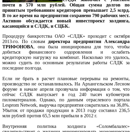
почти в 570 млн рублей. Общая сумма долгов по
принятым требованиям кредиторов превышает 2,5 млрд.
В то же время на предприятии сохранено 790 рабочих мест.
Активно обсуждается новый инвестпроект холдинга,
касающийся и СЛДК, и СЦБК.
Процедуру банкротства ОАО «СЛДК» проходит с октября
2013-го. По словам
директора предприятия Александра
ТРИФОНОВА
, она была инициирована для того, чтобы
добиться финансового оздоровления и ослабить
кредиторскую нагрузку на комбинат. Насколько это удалось,
можно судить по основным результатам работы СЛДК за
последние полгода.
Если не брать в расчет плановые перерывы на ремонты,
производство не останавливалось. На Архангельском Лесном
форуме в начале апреля прозвучала информация о том, что
сейчас СЛДК выпускает в год 240 тысяч кубометров
пиломатериалов. Однако, по данным отраслевого портала
Lesprom Network, выручка предприятия сократилась на 36,8%.
Убыток от продажи продукции в 2013 году составил 236,5
млн рублей против 65,5 млн прибыли в 2012 г.
Внутренняя политика холдинга «Соломбалалес»
свидетельствует о желании минимизировать экономические