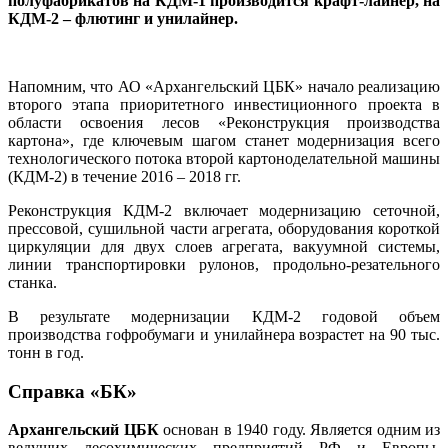
полуфабрикатов на КДМ-1 производится крафт-лайнер, на
КДМ-2 – флютинг и унилайнер.
Напомним, что АО «Архангельский ЦБК» начало реализацию
второго этапа приоритетного инвестиционного проекта в
области освоения лесов «Реконструкция производства
картона», где ключевым шагом станет модернизация всего
технологического потока второй картоноделательной машины
(КДМ-2) в течение 2016 – 2018 гг.
Реконструкция КДМ-2 включает модернизацию сеточной,
прессовой, сушильной части агрегата, оборудования короткой
циркуляции для двух слоев агрегата, вакуумной системы,
линии транспортировки рулонов, продольно-резательного
станка.
В результате модернизации КДМ-2 годовой объем
производства гофробумаги и унилайнера возрастет на 90 тыс.
тонн в год.
Справка «БК»
Архангельский ЦБК
основан в 1940 году. Является одним из
ведущих лесохимических предприятий РФ и Европы.