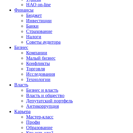
НАО on-line
Финансы
Бюджет
Инвестиции
Банки
Страхование
Налоги
Советы аудитора
Бизнес
Компании
Малый бизнес
Конфликты
Торговля
Исследования
Технологии
Власть
Бизнес и власть
Власть и общество
Депутатский портфель
Антикоррупция
Карьера
Мастер-класс
Профи
Образование
Кто есть кто?