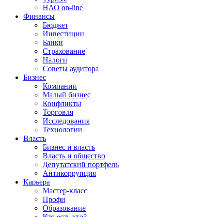
НАО on-line
Финансы
Бюджет
Инвестиции
Банки
Страхование
Налоги
Советы аудитора
Бизнес
Компании
Малый бизнес
Конфликты
Торговля
Исследования
Технологии
Власть
Бизнес и власть
Власть и общество
Депутатский портфель
Антикоррупция
Карьера
Мастер-класс
Профи
Образование
Кто есть кто?