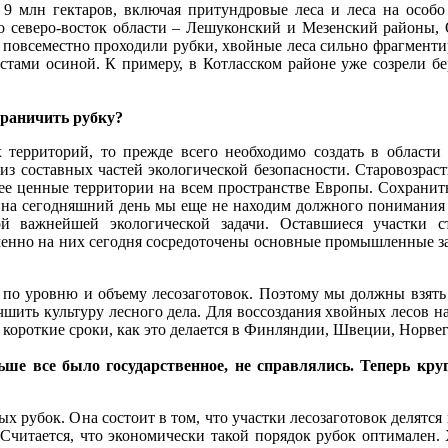
 9 млн гектаров, включая притундровые леса и леса на особ
то северо-восток области – Лешуконский и Мезенский районы, 
где повсеместно проходили рубки, хвойные леса сильно фрагмент
стами осиной. К примеру, в Котласском районе уже созрели бе
граничить рубку?
 территорий, то прежде всего необходимо создать в области 
 из составных частей экологической безопасности. Старовозра
 ценные территории на всем пространстве Европы. Сохранить у
, на сегодняшний день мы еще не находим должного понимания
 важнейшей экологической задачи. Оставшиеся участки с
но на них сегодня сосредоточены основные промышленные заго
 по уровню и объему лесозаготовок. Поэтому мы должны взять 
шить культуру лесного дела. Для воссоздания хвойных лесов на
 короткие сроки, как это делается в Финляндии, Швеции, Норве
ьше все было государственное, не справлялись. Теперь кр
убок. Она состоит в том, что участки лесозаготовок делятся 
Считается, что экономически такой порядок рубок оптимален. 