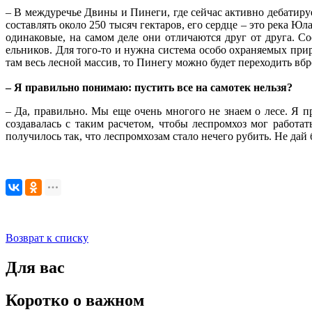
– В междуречье Двины и Пинеги, где сейчас активно дебатир
составлять около 250 тысяч гектаров, его сердце – это река Ю
одинаковые, на самом деле они отличаются друг от друга. С
ельников. Для того-то и нужна система особо охраняемых пр
там весь лесной массив, то Пинегу можно будет переходить вбр
– Я правильно понимаю: пустить все на самотек нельзя?
– Да, правильно. Мы еще очень многого не знаем о лесе. Я п
создавалась с таким расчетом, чтобы леспромхоз мог работа
получилось так, что леспромхозам стало нечего рубить. Не дай 
Возврат к списку
Для вас
Коротко о важном