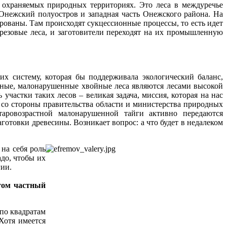
о охраняемых природных территориях. Это леса в междуречье
Онежский полуостров и западная часть Онежского района. На
ированы. Там происходят сукцессионные процессы, то есть идет
резовые леса, и заготовители переходят на их промышленную
их систему, которая бы поддерживала экологический баланс,
стные, малонарушенные хвойные леса являются лесами высокой
частки таких лесов – великая задача, миссия, которая на нас
 со стороны правительства области и министерства природных
таровозрастной малонарушенной тайги активно передаются
товки древесины. Возникает вопрос: а что будет в недалеком
на себя роль
до, чтобы их
гии.
угом частный
по квадратам
Хотя имеется