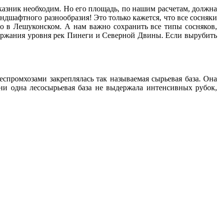
азник необходим. Но его площадь, по нашим расчетам, должна
андшафтного разнообразия! Это только кажется, что все сосняки
то в Лешуконском. А нам важно сохранить все типы сосняков,
держания уровня рек Пинеги и Северной Двины. Если вырубить
еспромхозами закреплялась так называемая сырьевая база. Она
 ни одна лесосырьевая база не выдержала интенсивных рубок,