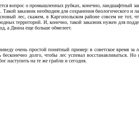
уется вопрос о промышленных рубках, конечно, ландшафтный зак
ла. Такой заказник необходим для сохранения биологического и л
основый лес, скажем, в Каргопольском районе совсем не тот, ч
иродных территорий. И, конечно, такой заказник нужен для под
од, а Двина еще больше обмелеет.
риведу очень простой понятный пример: в советское время за л
ть бесконечно долго, чтобы лес успевал восстанавливаться. Но
бог наступить на те же грабли и сегодня.