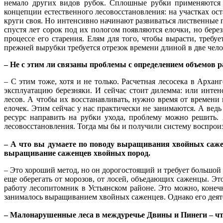
немало других видов рубок. Сплошные рубки применяются 
концепции естественного лесовосстановления: на участках оста
круги своя. Но интенсивно начинают развиваться лиственные 
спустя лет сорок под их пологом появляются елочки, но бере
процессе его старения. Елям для того, чтобы вырасти, требуе
прежней вырубки требуется отрезок времени длиной в две чел
– Не с этим ли связаны проблемы с определением объемов р
– С этим тоже, хотя и не только. Расчетная лесосека в Арха
эксплуатацию березняки. И сейчас стоит дилемма: или инте
лесов. А чтобы их восстанавливать, нужно время от времени 
елочек. Этим сейчас у нас практически не занимаются. А вед
ресурс направить на рубки ухода, проблему можно решить.
лесовосстановления. Тогда мы бы и получили систему воспрои
– А что вы думаете по поводу выращивания хвойных сажен
выращивание саженцев хвойных пород.
– Это хороший метод, но он дорогостоящий и требует большой р
еще оберегать от морозов, от лосей, объедающих саженцы. Эт
работу лесопитомник в Устьянском районе. Это можно, конечн
занималось выращиванием хвойных саженцев. Однако его деяте
– Малонарушенные леса в междуречье Двины и Пинеги – что