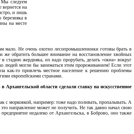
. Мы следуем
е вернется на
стро, и лишь
 березняка в
сины на месте
 там мало. Не очень охотно лесопромышленники готовы брать в
ли же обратить большее внимание на восстановление хвойных
 в стадию жердняка, их надо прорубать, делать «окна» вокруг
ько людей могли бы заниматься этим прореживанием! Если этот
оза как-то привлечь местное население к решению проблемы
угими европейскими странами.
в Архангельской области сделали ставку на искусственное
Как с морковкой, например: тоже надо поливать, пропалывать. А
 это направление может не получить. Не так давно начал свою
 предприятие недалеко от Архангельска, в Боброво, оно также