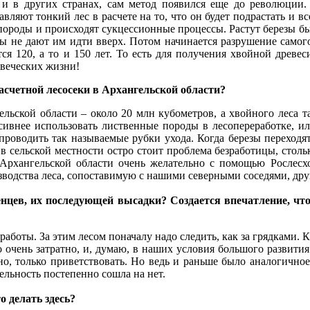
и в других странах, сам метод появился еще до революции
вляют тонкий лес в расчете на то, что он будет подрастать и вс
породы и происходят сукцессионные процессы. Растут березы бы
зы не дают им идти вверх. Потом начинается разрушение самого
тся 120, а то и 150 лет. То есть для получения хвойной древе
овеческих жизни!
асчетной лесосеки в Архангельской области?
нгельской области – около 20 млн кубометров, а хвойного леса
нсивнее использовать лиственные породы в лесопереработке, и
проводить так называемые рубки ухода. Когда березы переходят
ь в сельской местности остро стоит проблема безработицы, стол
 Архангельской области очень желательно с помощью Рослесх
зводства леса, сопоставимую с нашими северными соседями, др
цев, их последующей высадки? Создается впечатление, что 
аботы. За этим лесом поначалу надо следить, как за грядками. 
о очень затратно, и, думаю, в наших условия большого развития
о, только приветствовать. Но ведь и раньше было аналогичное
льность постепенно сошла на нет.
 делать здесь?