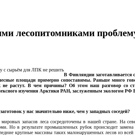
ими лесопитомниками проблем
В Финляндии заготавливается с
я лесные площади примерно сопоставимы. Раньше много гов
к не растут. В чем причины? Об этом наш разговор со 
мплексного изучения Арктики РАН, заслуженным экологом
аготовок у нас значительно ниже, чем у западных соседей?
ех мировых запасов леса сосредоточены в нашей стране. На сев
Коми. Но в результате промышленных рубок происходит замен
ледние крупные массивы таких малонарушенных лесов из всей 