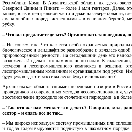
Республики Коми. В Архангельской области их где-то около
Северной Двины и Пинеги – более 1 млн гектаров. Далее, э
западе, юге, в центральной части и даже на севере области, 
смена хвойных пород лиственными – в основном березой, ме
рубку.
– Что вы предлагаете делать? Организовать заповедники, о
– Не совсем так. Что касается особо охраняемых природных
биологическое и ландшафтное разнообразие и являлась одной
природоохранной ценности. На сегодняшний день это наиболее
возложена. И сделать это нам вполне по силам. К сожалению
ресурсов и лесопромышленного комплекса в решении этой
лесопромышленным компаниям и организациям под рубки. Имен
будущем, когда эти массивы лесов будут использованы?
Архангельская область занимает передовые позиции в России
проводников и современных методов лесовосстановления, улуч
восстановление проходило не столетними периодами, а в более
– Так что же нам мешает это делать? Говорили, мол, ран
сектор – и опять все не так...
– Мы широко используем систему промышленных или сплошных р
и год за годом вырубаются подчистую в шахматном порядке. 