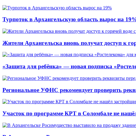
Турпоток в Архангельскую область вырос на 19
Жители Архангельска вновь получат доступ к горя
«Защита для ребёнка» — новая подписка «Ростеле
Региональное УФНС рекомендует проверить рекв
Участок по программе КРТ в Соломбале не нашё