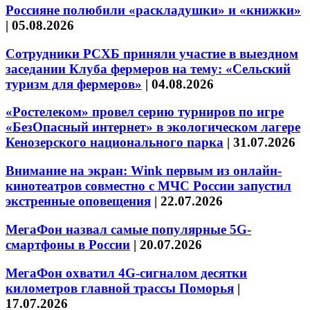
Россияне полюбили «раскладушки» и «книжки»
|
05.08.2026
Сотрудники РСХБ приняли участие в выездном
заседании Клуба фермеров на тему: «Сельский
туризм для фермеров»
|
04.08.2026
«Ростелеком» провел серию турниров по игре
«БезОпасный интернет» в экологическом лагере
Кенозерского национального парка
|
31.07.2026
Внимание на экран: Wink первым из онлайн-
кинотеатров совместно с МЧС России запустил
экстренные оповещения
|
22.07.2026
МегаФон назвал самые популярные 5G-
смартфоны в России
|
20.07.2026
МегаФон охватил 4G-сигналом десятки
километров главной трассы Поморья
|
17.07.2026