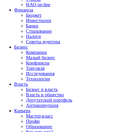
НАО on-line
Финансы
Бюджет
Инвестиции
Банки
Страхование
Налоги
Советы аудитора
Бизнес
Компании
Малый бизнес
Конфликты
Торговля
Исследования
Технологии
Власть
Бизнес и власть
Власть и общество
Депутатский портфель
Антикоррупция
Карьера
Мастер-класс
Профи
Образование
Кто есть кто?