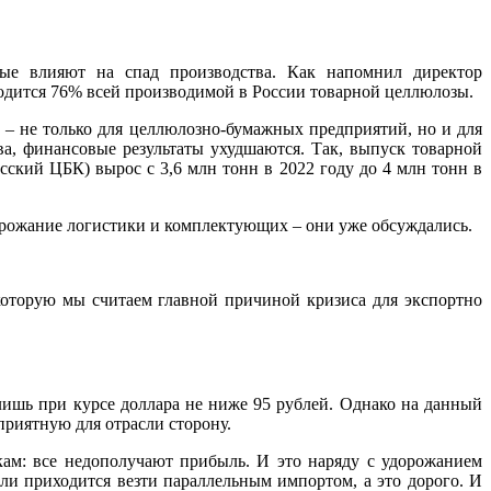
ые влияют на спад производства. Как напомнил директор
ходится 76% всей производимой в России товарной целлюлозы.
и – не только для целлюлозно-бумажных предприятий, но и для
ва, финансовые результаты ухудшаются. Так, выпуск товарной
кий ЦБК) вырос с 3,6 млн тонн в 2022 году до 4 млн тонн в
орожание логистики и комплектующих – они уже обсуждались.
 которую мы считаем главной причиной кризиса для экспортно
ишь при курсе доллара не ниже 95 рублей. Однако на данный
приятную для отрасли сторону.
кам: все недополучают прибыль. И это наряду с удорожанием
али приходится везти параллельным импортом, а это дорого. И