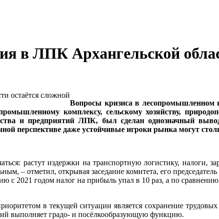
ция в ЛПК Архангельской обла
Вопросы кризиса в лесопромышленном к
ромышленному комплексу, сельскому хозяйству, природоп
ства и предприятий ЛПК, был сделан однозначный вывод
чной перспективе даже устойчивые игроки рынка могут столк
ться: растут издержки на транспортную логистику, налоги, за
ьным, – отметил, открывая заседание комитета, его председател
ю с 2021 годом налог на прибыль упал в 10 раз, а по сравнению 
 приоритетом в текущей ситуации является сохранение трудовы
иятий выполняет градо- и посёлкообразующую функцию.