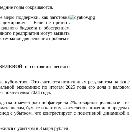
ледние годы сокращаются.
е меры поддержки, как заготовка
ладимирович. – Если не принять
нального бюджета и обострением
дного предприятия могут вызвать
 возможное для решения проблем в
ВЕЛЕВОЙ
о состоянии лесного
на кубометров. Это считается позитивным результатом на фоне
альной экономики: по итогам 2025 года его доля в валовом
ет показателям 2024 года.
ства отмечен рост по фанере на 2%, товарной целлюлозе – на
атериалам, бумаге и картону – отмечено снижение в пределах
риод с убытком, что контрастирует с позитивной динамикой в
жился с убытком в 3 млрд рублей.