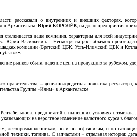
асти рассказали о внутренних и внешних факторах, котор
» в Архангельске
Юрий КОРОЛЁВ
, на долю предприятия при
ня сталкивается наша компания, характерны для всей индустри
нул Юрий Васильевич. – Несмотря на рост объёмов производст
щадках компании (Братский ЦБК, Усть-Илимский ЦБК и Котласс
и убыток».
щение рынков сбыта, падение цен на продукцию за рубежом, уд
го правительства, – денежно-кредитная политика регулятора,
ительства Группы «Илим» в Архангельске.
 Рентабельность предприятий в нынешних условиях возможна л
 указывающих на вероятное изменение валютного курса в благо
нам, лесопромышленникам, но и по нефтяникам, и по газовщи
ной техники, топлива. С запчастями – отдельная история: дет