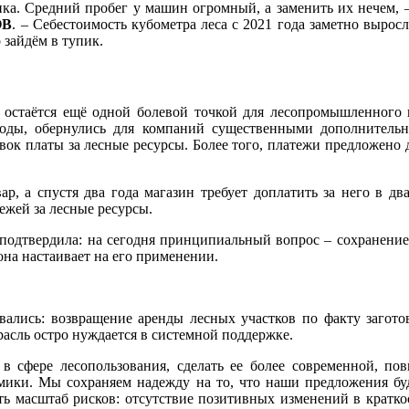
ика. Средний пробег у машин огромный, а заменить их нечем, 
ОВ
. – Себестоимость кубометра леса с 2021 года заметно выросл
 зайдём в тупик.
а остаётся ещё одной болевой точкой для лесопромышленного
 годы, обернулись для компаний существенными дополнител
ок платы за лесные ресурсы. Более того, платежи предложено до
ар, а спустя два года магазин требует доплатить за него в дв
ежей за лесные ресурсы.
одтвердила: на сегодня принципиальный вопрос – сохранение
она настаивает на его применении.
ывались: возвращение аренды лесных участков по факту загот
расль остро нуждается в системной поддержке.
 сфере лесопользования, сделать ее более современной, повы
омики. Мы сохраняем надежду на то, что наши предложения б
ть масштаб рисков: отсутствие позитивных изменений в кратко