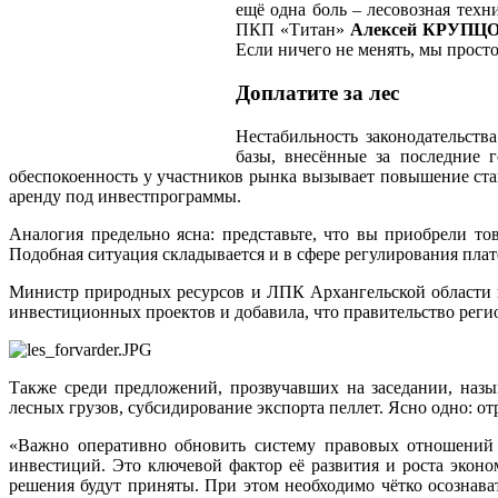
ещё одна боль – лесовозная техн
ПКП «Титан»
Алексей КРУПЦ
Если ничего не менять, мы просто
Доплатите за лес
Нестабильность законодательств
базы, внесённые за последние
обеспокоенность у участников рынка вызывает повышение став
аренду под инвестпрограммы.
Аналогия предельно ясна: представьте, что вы приобрели тов
Подобная ситуация складывается и в сфере регулирования плат
Министр природных ресурсов и ЛПК Архангельской области п
инвестиционных проектов и добавила, что правительство реги
Также среди предложений, прозвучавших на заседании, наз
лесных грузов, субсидирование экспорта пеллет. Ясно одно: от
«Важно оперативно обновить систему правовых отношений в
инвестиций. Это ключевой фактор её развития и роста экон
решения будут приняты. При этом необходимо чётко осознава