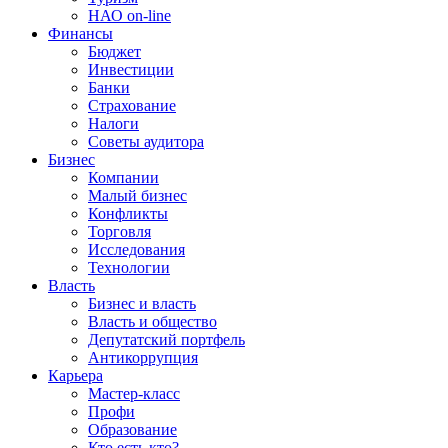
НАО on-line
Финансы
Бюджет
Инвестиции
Банки
Страхование
Налоги
Советы аудитора
Бизнес
Компании
Малый бизнес
Конфликты
Торговля
Исследования
Технологии
Власть
Бизнес и власть
Власть и общество
Депутатский портфель
Антикоррупция
Карьера
Мастер-класс
Профи
Образование
Кто есть кто?