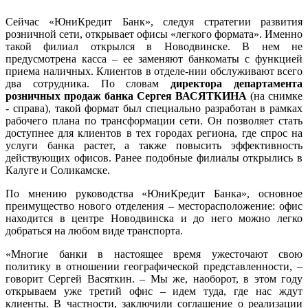
Сейчас «ЮниКредит Банк», следуя стратегии развития
розничной сети, открывает офисы «легкого формата». Именно
такой филиал открылся в Новодвинске. В нем не
предусмотрена касса – ее заменяют банкоматы с функцией
приема наличных. Клиентов в отделе-нии обслуживают всего
два сотрудника. По словам
директора департамента
розничных продаж банка Сергея ВАСЯТКИНА
(на снимке
- справа), такой формат был специально разработан в рамках
рабочего плана по трансформации сети. Он позволяет стать
доступнее для клиентов в тех городах региона, где спрос на
услуги банка растет, а также повысить эффективность
действующих офисов. Ранее подобные филиалы открылись в
Калуге и Соликамске.
По мнению руководства «ЮниКредит Банка», основное
преимущество нового отделения – месторасположение: офис
находится в центре Новодвинска и до него можно легко
добраться на любом виде транспорта.
«Многие банки в настоящее время ужесточают свою
политику в отношении географической представленности, –
говорит Сергей Васяткин. – Мы же, наоборот, в этом году
открываем уже третий офис – идем туда, где нас ждут
клиенты. В частности, заключили соглашение о реализации