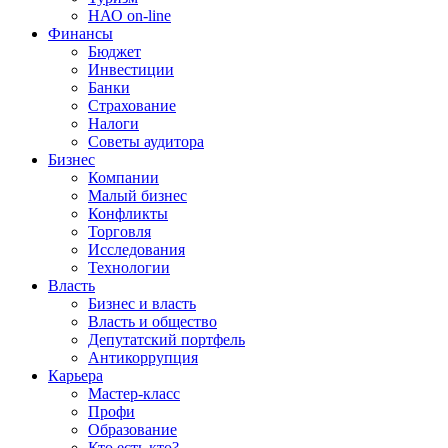
НАО on-line
Финансы
Бюджет
Инвестиции
Банки
Страхование
Налоги
Советы аудитора
Бизнес
Компании
Малый бизнес
Конфликты
Торговля
Исследования
Технологии
Власть
Бизнес и власть
Власть и общество
Депутатский портфель
Антикоррупция
Карьера
Мастер-класс
Профи
Образование
Кто есть кто?