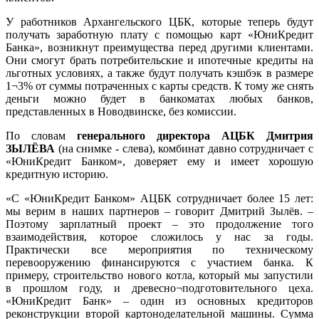
У работников Архангельского ЦБК, которые теперь будут
получать заработную плату с помощью карт «ЮниКредит
Банка», возникнут преимущества перед другими клиентами.
Они смогут брать потребительские и ипотечные кредиты на
льготных условиях, а также будут получать кэшбэк в размере
1¬3% от суммы потраченных с карты средств. К тому же снять
деньги можно будет в банкоматах любых банков,
представленных в Новодвинске, без комиссии.
По словам
генерального директора АЦБК Дмитрия
ЗЫЛЁВА
(на снимке - слева), комбинат давно сотрудничает с
«ЮниКредит Банком», доверяет ему и имеет хорошую
кредитную историю.
«С «ЮниКредит Банком» АЦБК сотрудничает более 15 лет:
мы верим в наших партнеров – говорит Дмитрий Зылёв. –
Поэтому зарплатный проект – это продолжение того
взаимодействия, которое сложилось у нас за годы.
Практически все мероприятия по техническому
перевооружению финансируются с участием банка. К
примеру, строительство нового котла, который мы запустили
в прошлом году, и древесно¬подготовительного цеха.
«ЮниКредит Банк» – один из основных кредиторов
реконструкции второй картоноделательной машины. Сумма