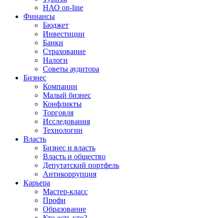
НАО on-line
Финансы
Бюджет
Инвестиции
Банки
Страхование
Налоги
Советы аудитора
Бизнес
Компании
Малый бизнес
Конфликты
Торговля
Исследования
Технологии
Власть
Бизнес и власть
Власть и общество
Депутатский портфель
Антикоррупция
Карьера
Мастер-класс
Профи
Образование
Кто есть кто?