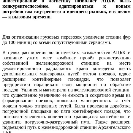
инвестирование в логистику позволяет АЦБК быть
конкурентоспособнее, адаптироваться к новым
потребностям внутреннего и внешнего рынков, и в целом
— к вызовам времени.
Для оптимизации грузовых перевозок увеличена стоянка фур
до 100 единиц со всеми сопутствующими сервисами.
В целях расширения логистических возможностей АЦБК и
расшивке узких мест комбинат провёл реконструкцию
собственной железнодорожной станции: на месте
демонтированного радиального крана возведены шесть
дополнительных маневровых путей отстоя поездов, вдвое
расширены контейнерные площадки, что позволяет
предприятию наращивать свои мощности по обработке
поездов. Удлинены магистрали на железнодорожной станции,
что существенно увеличило её ёмкость и сократило время на
формирование поездов, повысило маневренность за счёт
модели только отправных путей. Была проведена доработка
погрузочной площадки до пяти контейнерных поездов, что
позволяет увеличить количество хранящихся контейнеров и
удлинить погрузочно-разгрузочный путь. Также расширен
подъездной путь к железнодорожной станции Архангельского
ЦБК.