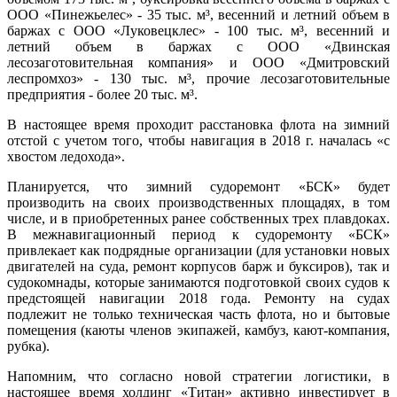
ООО «Пинежьелес» - 35 тыс. м³, весенний и летний объем в
баржах с ООО «Луковецклес» - 100 тыс. м³, весенний и
летний объем в баржах с ООО «Двинская
лесозаготовительная компания» и ООО «Дмитровский
леспромхоз» - 130 тыс. м³, прочие лесозаготовительные
предприятия - более 20 тыс. м³.
В настоящее время проходит расстановка флота на зимний
отстой с учетом того, чтобы навигация в 2018 г. началась «с
хвостом ледохода».
Планируется, что зимний судоремонт «БСК» будет
производить на своих производственных площадях, в том
числе, и в приобретенных ранее собственных трех плавдоках.
В межнавигационный период к судоремонту «БСК»
привлекает как подрядные организации (для установки новых
двигателей на суда, ремонт корпусов барж и буксиров), так и
судокомнады, которые занимаются подготовкой своих судов к
предстоящей навигации 2018 года. Ремонту на судах
подлежит не только техническая часть флота, но и бытовые
помещения (каюты членов экипажей, камбуз, кают-компания,
рубка).
Напомним, что согласно новой стратегии логистики, в
настоящее время холдинг «Титан» активно инвестирует в