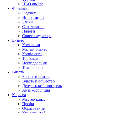
НАО on-line
Финансы
Бюджет
Инвестиции
Банки
Страхование
Налоги
Советы аудитора
Бизнес
Компании
Малый бизнес
Конфликты
Торговля
Исследования
Технологии
Власть
Бизнес и власть
Власть и общество
Депутатский портфель
Антикоррупция
Карьера
Мастер-класс
Профи
Образование
Кто есть кто?