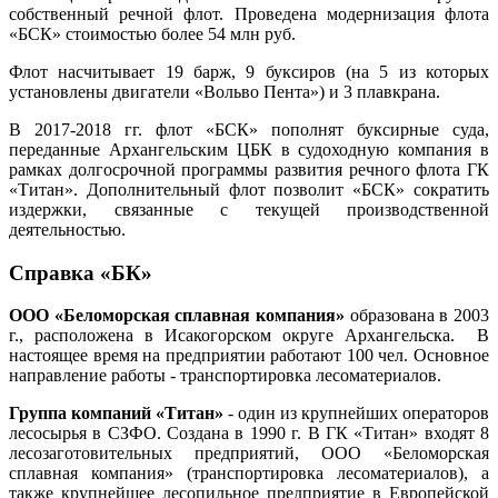
собственный речной флот. Проведена модернизация флота
«БСК» стоимостью более 54 млн руб.
Флот насчитывает 19 барж, 9 буксиров (на 5 из которых
установлены двигатели «Вольво Пента») и 3 плавкрана.
В 2017-2018 гг. флот «БСК» пополнят буксирные суда,
переданные Архангельским ЦБК в судоходную компания в
рамках долгосрочной программы развития речного флота ГК
«Титан». Дополнительный флот позволит «БСК» сократить
издержки, связанные с текущей производственной
деятельностью.
Справка «БК»
ООО «Беломорская сплавная компания»
образована в 2003
г., расположена в Исакогорском округе Архангельска. В
настоящее время на предприятии работают 100 чел. Основное
направление работы - транспортировка лесоматериалов.
Группа компаний «Титан»
- один из крупнейших операторов
лесосырья в СЗФО. Создана в 1990 г. В ГК «Титан» входят 8
лесозаготовительных предприятий, ООО «Беломорская
сплавная компания» (транспортировка лесоматериалов), а
также крупнейшее лесопильное предприятие в Европейской