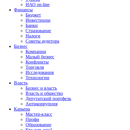
НАО on-line
Финансы
Бюджет
Инвестиции
Банки
Страхование
Налоги
Советы аудитора
Бизнес
Компании
Малый бизнес
Конфликты
Торговля
Исследования
Технологии
Власть
Бизнес и власть
Власть и общество
Депутатский портфель
Антикоррупция
Карьера
Мастер-класс
Профи
Образование
Кто есть кто?