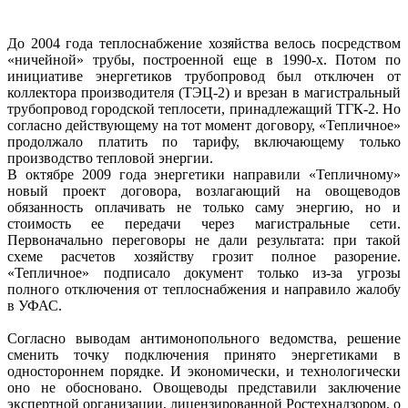
До 2004 года теплоснабжение хозяйства велось посредством
«ничейной» трубы, построенной еще в 1990-х. Потом по
инициативе энергетиков трубопровод был отключен от
коллектора производителя (ТЭЦ-2) и врезан в магистральный
трубопровод городской теплосети, принадлежащий ТГК-2. Но
согласно действующему на тот момент договору, «Тепличное»
продолжало платить по тарифу, включающему только
производство тепловой энергии.
В октябре 2009 года энергетики направили «Тепличному»
новый проект договора, возлагающий на овощеводов
обязанность оплачивать не только саму энергию, но и
стоимость ее передачи через магистральные сети.
Первоначально переговоры не дали результата: при такой
схеме расчетов хозяйству грозит полное разорение.
«Тепличное» подписало документ только из-за угрозы
полного отключения от теплоснабжения и направило жалобу
в УФАС.
Согласно выводам антимонопольного ведомства, решение
сменить точку подключения принято энергетиками в
одностороннем порядке. И экономически, и технологически
оно не обосновано. Овощеводы представили заключение
экспертной организации, лицензированной Ростехнадзором, о