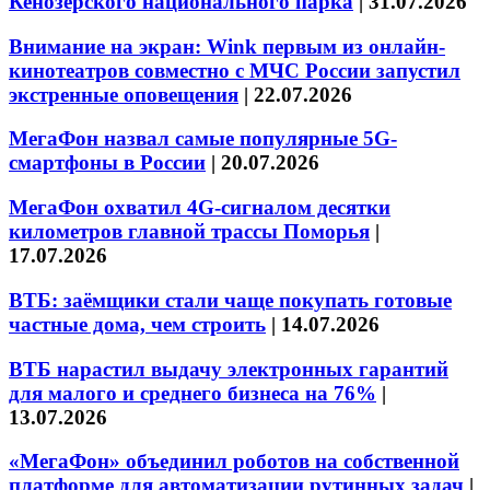
Кенозерского национального парка
|
31.07.2026
Внимание на экран: Wink первым из онлайн-
кинотеатров совместно с МЧС России запустил
экстренные оповещения
|
22.07.2026
МегаФон назвал самые популярные 5G-
смартфоны в России
|
20.07.2026
МегаФон охватил 4G-сигналом десятки
километров главной трассы Поморья
|
17.07.2026
ВТБ: заёмщики стали чаще покупать готовые
частные дома, чем строить
|
14.07.2026
ВТБ нарастил выдачу электронных гарантий
для малого и среднего бизнеса на 76%
|
13.07.2026
«МегаФон» объединил роботов на собственной
платформе для автоматизации рутинных задач
|