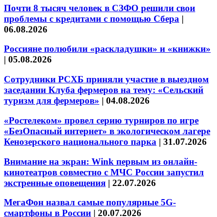
Почти 8 тысяч человек в СЗФО решили свои
проблемы с кредитами с помощью Сбера
|
06.08.2026
Россияне полюбили «раскладушки» и «книжки»
|
05.08.2026
Сотрудники РСХБ приняли участие в выездном
заседании Клуба фермеров на тему: «Сельский
туризм для фермеров»
|
04.08.2026
«Ростелеком» провел серию турниров по игре
«БезОпасный интернет» в экологическом лагере
Кенозерского национального парка
|
31.07.2026
Внимание на экран: Wink первым из онлайн-
кинотеатров совместно с МЧС России запустил
экстренные оповещения
|
22.07.2026
МегаФон назвал самые популярные 5G-
смартфоны в России
|
20.07.2026