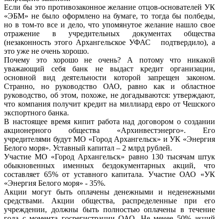
Если бы это противозаконное желание отцов-основателей УК
«ЭБМ» не было оформлено на бумаге, то тогда бы полбеды,
но в том-то все и дело, что упомянутое желание нашло свое
отражение в учредительных документах общества
(незаконность этого Архангельское УФАС подтвердило), а
это уже не очень хорошо.
Почему это хорошо не очень? А потому что никакой
уважающий себя банк не выдаст кредит организации,
основной вид деятельности которой запрещен законом.
Странно, но руководство ОАО, равно как и областное
руководство, об этом, похоже, не догадываются: утверждают,
что компания получит кредит на миллиард евро от Чешского
экспортного банка.
В настоящее время кипит работа над договором о создании
акционерного общества «Архинвестэнерго». Его
учредителями будут МО «Город Архангельск» и УК «Энергия
Белого моря». Уставный капитал – 2 млрд рублей.
Участие МО «Город Архангельск» равно 130 тысячам штук
обыкновенных именных бездокументарных акций, что
составляет 65% от уставного капитала. Участие ОАО «УК
«Энергия Белого моря» - 35%.
Акции могут быть оплачены денежными и неденежными
средствами. Акции общества, распределенные при его
учреждении, должны быть полностью оплачены в течение
года с момента госрегистрации ОАО. Не менее 50% акций