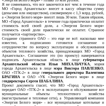
«Энергия Белого моря» - только 10 млн рублей.
Я не сомневаюсь, что все закончится вот чем: в течение года
МО «Город Архангельск» внесет в кассу общества сумму
(деньгами или имуществом), соизмеримую с 1,3 млрд. рублей,
а «Энергия Белого моря» внесет лишь 30 млн. Таким образом,
МО «Город Архангельск» в течение года практически оплатит
стоимость всей своей доли, а «Энергия Белого моря»
стоимость своей доли практически не оплатит. Странное
получается «партнерство».
Создание странного ОАО – это еще не всё: насколько мне
известно, к подписанию готовится соглашение о
сотрудничестве по вопросу эксплуатации и обслуживания
объектов теплового хозяйства, принадлежащих МО «Город
Архангельск». Соглашение это (по проекту) намереваются
подписать Архангельская область в лице
губернатора
Архангельской области Ильи МИХАЛЬЧУКА
, мэрия
города Архангельска в лице
мэра Виктора ПАВЛЕНКО
,
ОАО «ТГК-2» в лице г
енерального директора Валентина
БРАГИНА
и ОАО «УК «Энергия Белого моря» в лице
г
ендиректора Сергея ШАБАЛИНА
.
Проект документа гласит, что МО «Город Архангельск»
передает ОАО «ТГК-2» в эксплуатацию и обслуживание все
муниципальные объекты теплосетевого хозяйства
(магистральные и тепловые сети), а Управляющей компании
«Энергия Белого моря» - все муниципальные котельные и