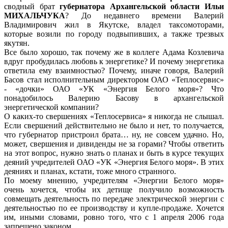
сводный брат
губернатора Архангельской области Ильи
МИХАЛЬЧУКА
? До недавнего времени Валерий
Владимирович жил в Якутске, владел таксомоторами,
которые возили по городу подвыпивших, а также трезвых
якутян.
Все было хорошо, так почему же в коллеге Адама Козлевича
вдруг пробудилась любовь к энергетике? И почему энергетика
ответила ему взаимностью? Почему, иначе говоря, Валерий
Басов стал исполнительным директором ОАО «Теплосервис»
- «дочки» ОАО «УК «Энергия Белого моря»? Что
понадобилось Валерию Басову в архангельской
энергетической компании?
О каких-то свершениях «Теплосервиса» я никогда не слышал.
Если свершений действительно не было и нет, то получается,
что губернатор пристроил брата… ну, не совсем удачно. Но,
может, свершения и дивиденды не за горами? Чтобы ответить
на этот вопрос, нужно знать о планах и быть в курсе текущих
деяний учредителей ОАО «УК «Энергия Белого моря». В этих
деяниях и планах, кстати, тоже много странного.
По моему мнению, учредителям «Энергии Белого моря»
очень хочется, чтобы их детище получило возможность
совмещать деятельность по передаче электрической энергии с
деятельностью по ее производству и купле-продаже. Хочется
им, иными словами, ровно того, что с 1 апреля 2006 года
запрещено законом.