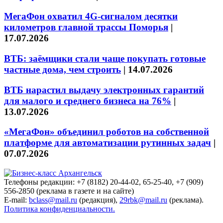
МегаФон охватил 4G-сигналом десятки
километров главной трассы Поморья
|
17.07.2026
ВТБ: заёмщики стали чаще покупать готовые
частные дома, чем строить
|
14.07.2026
ВТБ нарастил выдачу электронных гарантий
для малого и среднего бизнеса на 76%
|
13.07.2026
«МегаФон» объединил роботов на собственной
платформе для автоматизации рутинных задач
|
07.07.2026
Телефоны редакции: +7 (8182) 20-44-02, 65-25-40, +7 (909)
556-2850 (реклама в газете и на сайте)
E-mail:
bclass@mail.ru
(редакция),
29rbk@mail.ru
(реклама).
Политика конфиденциальности.