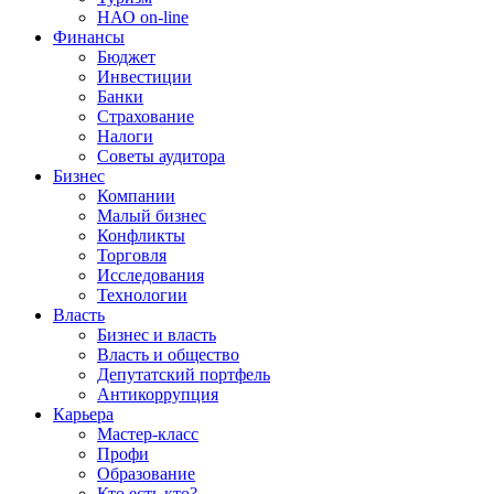
НАО on-line
Финансы
Бюджет
Инвестиции
Банки
Страхование
Налоги
Советы аудитора
Бизнес
Компании
Малый бизнес
Конфликты
Торговля
Исследования
Технологии
Власть
Бизнес и власть
Власть и общество
Депутатский портфель
Антикоррупция
Карьера
Мастер-класс
Профи
Образование
Кто есть кто?