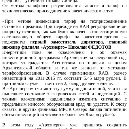
средств», – уточнила Татьяна Синица.
От метода тарифного регулирования зависит и тариф на
технологическое присоединение к электрическим сетям.
«При методе индексации тариф на техприсоединение
останется прежним. При переходе на RAB-регулирование он
попросту исчезнет, так как будет включен в инвестиционную
составляющую общего тарифа на электроэнергию», –
подчеркнул п
ервый заместитель директора, главный
инженер филиала «Архэнерго» Николай ФЕДОТОВ
.
Энергетики пока не осведомлены и об объемах
инвестиционной программы «Архэнерго» на следующий год,
которая утверждается Агентством по тарифам и ценам
Архангельской области и так же зависит от методики
тарифообразования. В случае применения RAB, размер
инвестиций на 2011-2015 гг. составит 5,45 млрд рублей. В
противном случае — почти на 2,5 млрд рублей меньше.
В «Архэнерго» считают эту сумму недостаточной, учитывая
нынешнее состояние электрических сетей и подстанций. С
такими вложениями кардинально изменить ситуацию с
предельным износом оборудования вряд ли удастся. К слову
сказать, в других филиалах МРСК Северо-Запада пятилетний
объем инвестиций исчисляется более чем 8 млрд рублей.
В этом году «Архэнерго» уже пришлось сократить