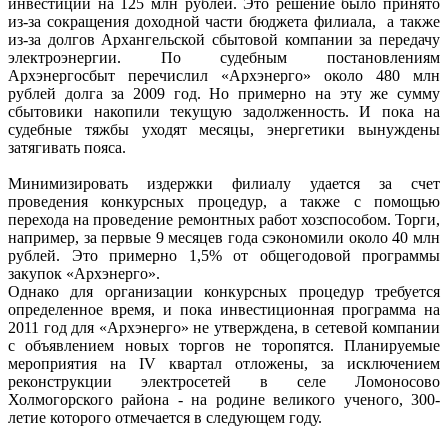
инвестиции на 125 млн рублей. Это решение было принято
из-за сокращения доходной части бюджета филиала, а также
из-за долгов Архангельской сбытовой компании за передачу
электроэнергии. По судебным постановлениям
Архэнергосбыт перечислил «Архэнерго» около 480 млн
рублей долга за 2009 год. Но примерно на эту же сумму
сбытовики накопили текущую задолженность. И пока на
судебные тяжбы уходят месяцы, энергетики вынуждены
затягивать пояса.
Минимизировать издержки филиалу удается за счет
проведения конкурсных процедур, а также с помощью
перехода на проведение ремонтных работ хозспособом. Торги,
например, за первые 9 месяцев года сэкономили около 40 млн
рублей. Это примерно 1,5% от общегодовой программы
закупок «Архэнерго».
Однако для организации конкурсных процедур требуется
определенное время, и пока инвестиционная программа на
2011 год для «Архэнерго» не утверждена, в сетевой компании
с объявлением новых торгов не торопятся. Планируемые
мероприятия на IV квартал отложены, за исключением
реконструкции электросетей в селе Ломоносово
Холмогорского района - на родине великого ученого, 300-
летие которого отмечается в следующем году.