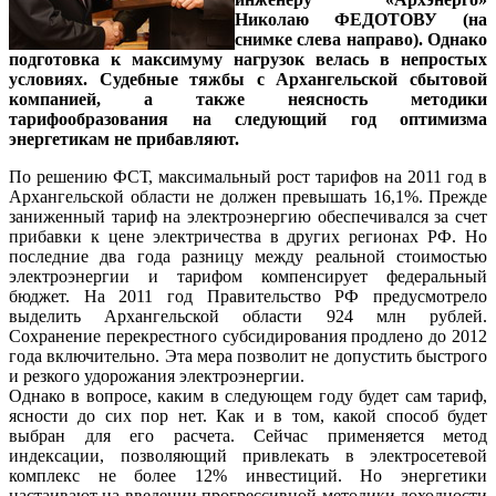
Николаю ФЕДОТОВУ
(на
снимке слева направо). Однако
подготовка к максимуму нагрузок велась в непростых
условиях. Судебные тяжбы с Архангельской сбытовой
компанией, а также неясность методики
тарифообразования на следующий год оптимизма
энергетикам не прибавляют.
По решению ФСТ, максимальный рост тарифов на 2011 год в
Архангельской области не должен превышать 16,1%. Прежде
заниженный тариф на электроэнергию обеспечивался за счет
прибавки к цене электричества в других регионах РФ. Но
последние два года разницу между реальной стоимостью
электроэнергии и тарифом компенсирует федеральный
бюджет. На 2011 год Правительство РФ предусмотрело
выделить Архангельской области 924 млн рублей.
Сохранение перекрестного субсидирования продлено до 2012
года включительно. Эта мера позволит не допустить быстрого
и резкого удорожания электроэнергии.
Однако в вопросе, каким в следующем году будет сам тариф,
ясности до сих пор нет. Как и в том, какой способ будет
выбран для его расчета. Сейчас применяется метод
индексации, позволяющий привлекать в электросетевой
комплекс не более 12% инвестиций. Но энергетики
настаивают на введении прогрессивной методики доходности