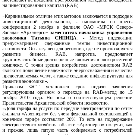
на инвестированный капитал (RAB).
«Кардинальное отличие этих методов заключается в подходе к
инвестиционной деятельности, - напомнила на пресс-
конференции 2 ноября в филиале ОАО «МРСК Северо-
Запада» «Архэнерго»
заместитель начальника управления
экономики Татьяна СИНИЦА
. - Метод индексации
предусматривает сдержанные темпы инвестиционной
активности. Он актуален для регионов, где не прогнозируется
развитие бизнеса. RAB, напротив, предполагает
крупномасштабные долгосрочные вложения в электросетевой
комплекс. С точки зрения потребителя, достоинством RAB
являются повышение надежности энергоснабжения и качества
предоставляемых услуг, а также создание инфраструктуры для
развития экономики».
Приказом ФСТ установлен срок подачи заявления
регулирующим органом о переходе на RAB-метод до 15
ноября 2010 года. Но пока о соответствующем решении
Правительства Архангельской области неизвестно.
«Доля тарифа на услуги по передаче электроэнергии по сетям
филиала «Архэнерго» без учета федеральной составляющей в
конечном тарифе составляет 20%. То есть на поддержание
электросетевого хозяйства области «Архэнерго» получит, как
и прежде, лишь пятую часть собираемых с потребителей