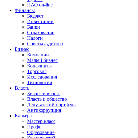
НАО on-line
Финансы
Бюджет
Инвестиции
Банки
Страхование
Налоги
Советы аудитора
Бизнес
Компании
Малый бизнес
Конфликты
Торговля
Исследования
Технологии
Власть
Бизнес и власть
Власть и общество
Депутатский портфель
Антикоррупция
Карьера
Мастер-класс
Профи
Образование
Кто есть кто?