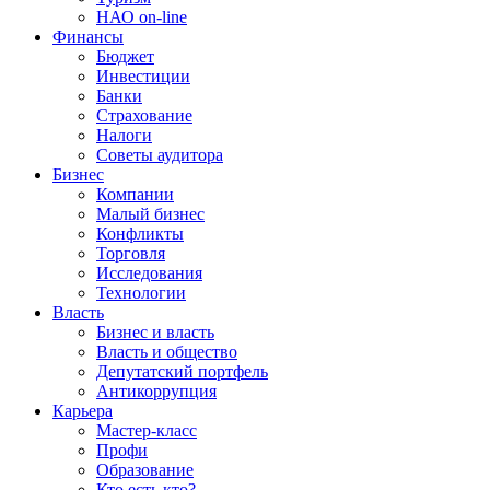
НАО on-line
Финансы
Бюджет
Инвестиции
Банки
Страхование
Налоги
Советы аудитора
Бизнес
Компании
Малый бизнес
Конфликты
Торговля
Исследования
Технологии
Власть
Бизнес и власть
Власть и общество
Депутатский портфель
Антикоррупция
Карьера
Мастер-класс
Профи
Образование
Кто есть кто?