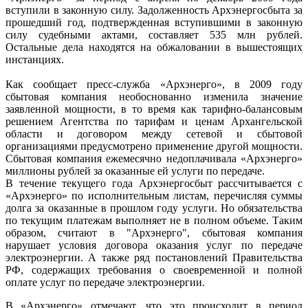
вступили в законную силу. Задолженность Архэнергосбыта за
прошедший год, подтвержденная вступившими в законную
силу судебными актами, составляет 535 млн рублей.
Остальные дела находятся на обжаловании в вышестоящих
инстанциях.
Как сообщает пресс-служба «Архэнерго», в 2009 году
сбытовая компания необоснованно изменила значение
заявленной мощности, в то время как тарифно-балансовым
решением Агентства по тарифам и ценам Архангельской
области и договором между сетевой и сбытовой
организациями предусмотрено применение другой мощности.
Сбытовая компания ежемесячно недоплачивала «Архэнерго»
миллионы рублей за оказанные ей услуги по передаче.
В течение текущего года Архэнергосбыт рассчитывается с
«Архэнерго» по исполнительным листам, перечисляя суммы
долга за оказанные в прошлом году услуги. Но обязательства
по текущим платежам выполняет не в полном объеме. Таким
образом, считают в "Архэнерго", сбытовая компания
нарушает условия договора оказания услуг по передаче
электроэнергии. А также ряд постановлений Правительства
РФ, содержащих требования о своевременной и полной
оплате услуг по передаче электроэнергии.
В «Архэнерго» отмечают, что это происходит в период